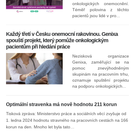
onkologických onemocnění.
Ne
Téměř polovina z těchto
za
pacientů jsou lidé v pro...
O
Každý třetí v Česku onemocní rakovinou. Genixa
spouští projekt, který pomůže onkologickým
pacientům při hledání práce
Nezisková organizace
Genixa, zaměřující se na
pomoc znevýhodněným
skupinám na pracovním trhu,
oznamuje spuštění projektu
na podporu onkologických...
Optimální stravenka má nově hodnotu 211 korun
Tisková zpráva: Ministerstvo práce a sociálních věcí zvyšuje od
1. ledna 2024 hodnotu stravného na pracovních cestách na 166
korun na den. Mnoho let byla tato…