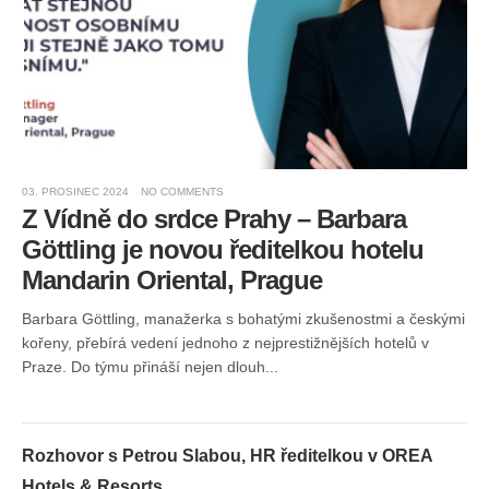
03. PROSINEC 2024
NO COMMENTS
10.
Z Vídně do srdce Prahy – Barbara
„
Gӧttling je novou ředitelkou hotelu
1
Mandarin Oriental, Prague
A
Barbara Göttling, manažerka s bohatými zkušenostmi a českými
Pře
kořeny, přebírá vedení jednoho z nejprestižnějších hotelů v
v G
Praze. Do týmu přináší nejen dlouh...
Bus
Rozhovor s Petrou Slabou, HR ředitelkou v OREA
Hotels & Resorts