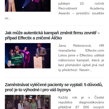
jubilejní 10. ročník
In
Recruitment Academy
ne
Awards – prestižní soutěže
oc...
Jak může autentická kampaň změnit firmu zevnitř –
případ Effectix a zničené ÁÍčko
Jana Rebicerová, HR
nej
manažerka Effectix.com
Letos jsme v Effectixu udělali
náborovou kampaň, která je
Ná
bez přehánění úplně jiná než
sk
ty předchozí. Naven...
Zaměstnávat vyléčené pacienty se vyplatí: 5 důvodů,
proč je to výhodné i pro váš byznys
Každý rok je v České
republice diagnostikováno
přibližně 87 000 nových