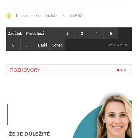
Přihlásit se k odběru tohoto kanálu RSS
Začátek
Předchozí
…
2
3
4
5
6
…
Další
Konec
Strana 4 z 119
ROZHOVORY