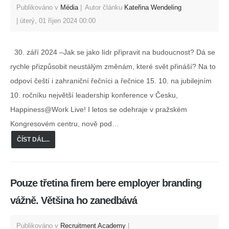
Publikováno v
Média
Autor článku
Kateřina Wendeling
úterý, 01 říjen 2024 00:00
30. září 2024 –Jak se jako lídr připravit na budoucnost? Dá se
rychle přizpůsobit neustálým změnám, které svět přináší? Na to
odpoví čeští i zahraniční řečníci a řečnice 15. 10. na jubilejním
10. ročníku největší leadership konference v Česku,
Happiness@Work Live! I letos se odehraje v pražském
Kongresovém centru, nově pod…
ČÍST DÁL...
Pouze třetina firem bere employer branding
vážně. Většina ho zanedbává
Publikováno v
Recruitment Academy