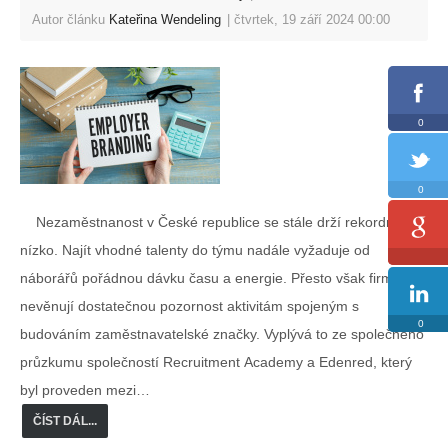
Autor článku
Kateřina Wendeling
čtvrtek, 19 září 2024 00:00
0
0
Nezaměstnanost v České republice se stále drží rekordně
nízko. Najít vhodné talenty do týmu nadále vyžaduje od
náborářů pořádnou dávku času a energie. Přesto však firmy
nevěnují dostatečnou pozornost aktivitám spojeným s
0
budováním zaměstnavatelské značky. Vyplývá to ze společného
průzkumu společností Recruitment Academy a Edenred, který
byl proveden mezi…
ČÍST DÁL...