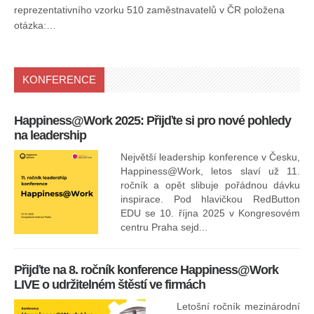
reprezentativního vzorku 510 zaměstnavatelů v ČR položena
otázka:…
KONFERENCE
Happiness@Work 2025: Přijďte si pro nové pohledy
15
na leadership
Největší leadership konference v Česku,
Happiness@Work, letos slaví už 11.
ročník a opět slibuje pořádnou dávku
inspirace. Pod hlavičkou RedButton
EDU se 10. října 2025 v Kongresovém
pro
centru Praha sejd...
13
Přijďte na 8. ročník konference Happiness@Work
LIVE o udržitelném štěstí ve firmách
Letošní ročník mezinárodní