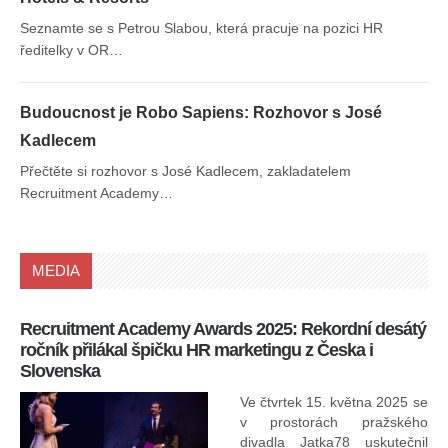
Seznamte se s Petrou Slabou, která pracuje na pozici HR
ředitelky v OR…
Budoucnost je Robo Sapiens: Rozhovor s José
Kadlecem
Přečtěte si rozhovor s José Kadlecem, zakladatelem
Recruitment Academy…
MEDIA
Recruitment Academy Awards 2025: Rekordní desátý
Ko
ročník přilákal špičku HR marketingu z Česka i
uk
Slovenska
30.
ryc
Ve čtvrtek 15. května 2025 se
odp
v prostorách pražského
divadla Jatka78 uskutečnil