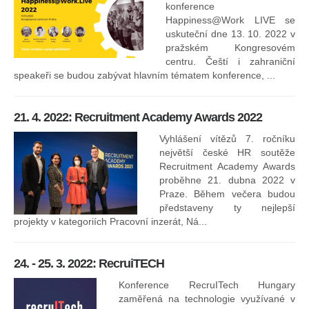
konference
Happiness@Work LIVE se
uskuteční dne 13. 10. 2022 v
pražském Kongresovém
centru. Čeští i zahraniční
speakeři se budou zabývat hlavním tématem konference, ...
8.
ko
21. 4. 2022: Recruitment Academy Awards 2022
Na
kt
Vyhlášení vítězů 7. ročníku
něk
největší české HR soutěže
jak
Recruitment Academy Awards
proběhne 21. dubna 2022 v
Praze. Během večera budou
16
představeny ty nejlepší
projekty v kategoriích Pracovní inzerát, Ná...
24. - 25. 3. 2022: RecruiTECH
Konference RecruITech Hungary
Vr
zaměřená na technologie využívané v