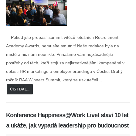
Pokud jste propásli summit vítězů letošních Recruitment
Academy Awards, nemusíte smutnit! Naše redakce byla na
místě a nic nám neuniklo. Přinášíme vám nejzásadnější
postřehy od těch, kteří stojí za nejkreativnějšími kampaněmi v
oblasti HR marketingu a employer brandingu v Česku. Druhý
ročník RAA Winners Summit, který se uskutečnil…
ČÍST DÁL...
Konference Happiness@Work Live! slaví 10 let
a ukáže, jak vypadá leadership pro budoucnost