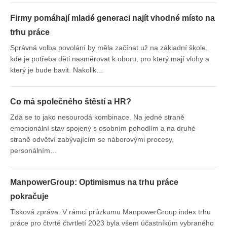
Firmy pomáhají mladé generaci najít vhodné místo na
trhu práce
Správná volba povolání by měla začínat už na základní škole,
kde je potřeba děti nasměrovat k oboru, pro který mají vlohy a
který je bude bavit. Nakolik…
Co má společného štěstí a HR?
Zdá se to jako nesourodá kombinace. Na jedné straně
emocionální stav spojený s osobním pohodlím a na druhé
straně odvětví zabývajícím se náborovými procesy,
personálním…
ManpowerGroup: Optimismus na trhu práce
pokračuje
Tisková zpráva: V rámci průzkumu ManpowerGroup index trhu
práce pro čtvrté čtvrtletí 2023 byla všem účastníkům vybraného