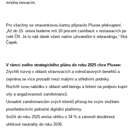
mnoha inovacím.
Pro všechny se stravenkovou kartou připravilo Pluxee překvapení:
„Až do 15. února budeme mít 10 procent cashback v restauracích po
celé ČR. Je to náš dárek všem našim uživatelům k rebrandingu,“ říká
Čapek.
V rámci svého strategického plánu do roku 2025 chce Pluxee:
Zrychlit rozvoj v oblasti stravovacích a volnočasových benefitů a
zejména se více prosadit mezi malými a středními podniky.
Rozšířit svou nabídku v oblasti well-beingu a řešení na podporu kupní
síly a angažovanosti zaměstnanců.
Usnadnit zaměstnancům svých klientů přístup ke svým službám
prostřednictvím jednotné digitální platformy.
Snížit do roku 2025 emise uhlíku o 34 % a zároveň dosáhnout
uhlíkové neutrality do roku 2035.