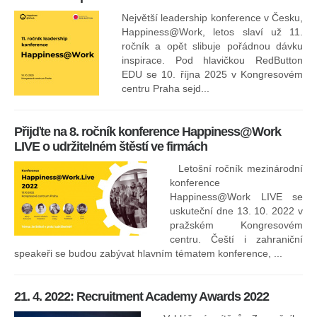
Největší leadership konference v Česku,
Happiness@Work, letos slaví už 11.
ročník a opět slibuje pořádnou dávku
inspirace. Pod hlavičkou RedButton
EDU se 10. října 2025 v Kongresovém
pro
centru Praha sejd...
13
Přijďte na 8. ročník konference Happiness@Work
LIVE o udržitelném štěstí ve firmách
Letošní ročník mezinárodní
konference
Happiness@Work LIVE se
uskuteční dne 13. 10. 2022 v
pražském Kongresovém
centru. Čeští i zahraniční
speakeři se budou zabývat hlavním tématem konference, ...
8.
ko
21. 4. 2022: Recruitment Academy Awards 2022
Na