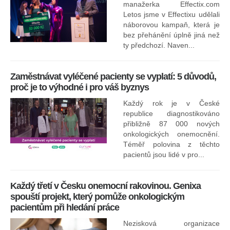
nej
manažerka Effectix.com
Letos jsme v Effectixu udělali
náborovou kampaň, která je
Ná
bez přehánění úplně jiná než
sk
ty předchozí. Naven...
Zaměstnávat vyléčené pacienty se vyplatí: 5 důvodů,
proč je to výhodné i pro váš byznys
Každý rok je v České
republice diagnostikováno
přibližně 87 000 nových
onkologických onemocnění.
Ne
Téměř polovina z těchto
za
pacientů jsou lidé v pro...
O
Každý třetí v Česku onemocní rakovinou. Genixa
spouští projekt, který pomůže onkologickým
pacientům při hledání práce
Nezisková organizace