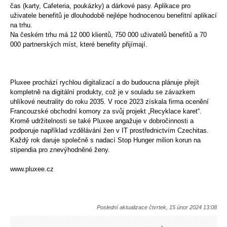
čas (karty, Cafeteria, poukázky) a dárkové pasy. Aplikace pro
uživatele benefitů je dlouhodobě nejlépe hodnocenou benefitní aplikací
na trhu.
Na českém trhu má 12 000 klientů, 750 000 uživatelů benefitů a 70
000 partnerských míst, které benefity přijímají.
Pluxee prochází rychlou digitalizací a do budoucna plánuje přejít
kompletně na digitální produkty, což je v souladu se závazkem
uhlíkové neutrality do roku 2035. V roce 2023 získala firma ocenění
Francouzské obchodní komory za svůj projekt „Recyklace karet“.
Kromě udržitelnosti se také Pluxee angažuje v dobročinnosti a
podporuje například vzdělávání žen v IT prostřednictvím Czechitas.
Každý rok daruje společně s nadací Stop Hunger milion korun na
stipendia pro znevýhodněné ženy.
www.pluxee.cz
Poslední aktualizace čtvrtek, 15 únor 2024 13:08