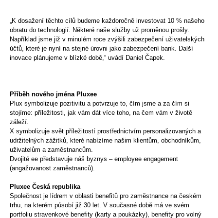
„K dosažení těchto cílů budeme každoročně investovat 10 % našeho
obratu do technologií. Některé naše služby už proměnou prošly.
Například jsme již v minulém roce zvýšili zabezpečení uživatelských
účtů, které je nyní na stejné úrovni jako zabezpečení bank. Další
inovace plánujeme v blízké době,“ uvádí Daniel Čapek.
Příběh nového jména Pluxee
Plux symbolizuje pozitivitu a potvrzuje to, čím jsme a za čím si
stojíme: příležitosti, jak vám dát více toho, na čem vám v životě
záleží.
X symbolizuje svět příležitostí prostřednictvím personalizovaných a
udržitelných zážitků, které nabízíme našim klientům, obchodníkům,
uživatelům a zaměstnancům.
Dvojité ee představuje náš byznys – employee engagement
(angažovanost zaměstnanců).
Pluxee Česká republika
Společnost je lídrem v oblasti benefitů pro zaměstnance na českém
trhu, na kterém působí již 30 let. V současné době má ve svém
portfoliu stravenkové benefity (karty a poukázky), benefity pro volný