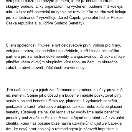
evropskou burzu pod novým jménem, které již nebude patřit do
skupiny Sodexo. Díky organizačnímu vyčlenění budeme mít volnější
ruku ukázat náš potenciál na rychle se rozvíjejícím se trhu well-beingu
pro zaměstnance,“ vysvětluje Daniel Čapek, generální ředitel Pluxee
Česká republika a. s. (dříve Sodexo Benefity).
Cílem společnosti Pluxee je být celosvětově první volbou pro firmy,
veřejnou správu, obchodníky i spotřebitele, kteří hledají nejlepšího
partnera pro zaměstnanecké benefity a angažovanost. Značka slibuje
přinášet všem cílovým skupinám více toho, na čem jim skutečně
záleží, a otevírat svět příležitostí pro všechny.
„Pro naše klienty a jejich zaměstnance se změnou značky provozně
nic nemění. Stejně jako dosud jim budeme i nadále poskytovat plný
servis v oblasti benefitů. Smlouvy, platnost již vydaných benefitů,
poukázek a karet, přístupové údaje do aplikací nebo způsob placení
benefity zůstávají stejné. Od ledna však vydáváme naše benefitní
produkty pod značkou Pluxee. A samozřejmě se změní naše vizuální
identita, která nás posune blíže našim uživatelům,“ ujišťuje Čapek s
tím, že nový start spojený s rebrandingem je zároveň impulsem k