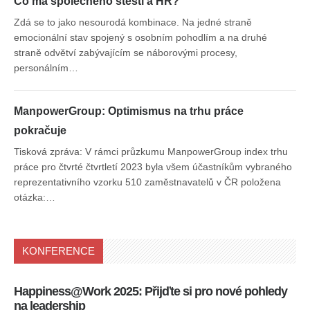
Co má společného štěstí a HR?
Zdá se to jako nesourodá kombinace. Na jedné straně
emocionální stav spojený s osobním pohodlím a na druhé
straně odvětví zabývajícím se náborovými procesy,
personálním…
ManpowerGroup: Optimismus na trhu práce
pokračuje
Tisková zpráva: V rámci průzkumu ManpowerGroup index trhu
práce pro čtvrté čtvrtletí 2023 byla všem účastníkům vybraného
reprezentativního vzorku 510 zaměstnavatelů v ČR položena
otázka:…
KONFERENCE
Happiness@Work 2025: Přijďte si pro nové pohledy
15
na leadership