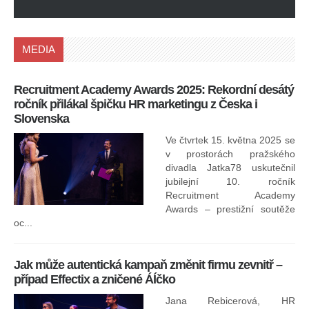
MEDIA
Recruitment Academy Awards 2025: Rekordní desátý
Ko
ročník přilákal špičku HR marketingu z Česka i
uk
Slovenska
30.
ryc
Ve čtvrtek 15. května 2025 se
odp
v prostorách pražského
divadla Jatka78 uskutečnil
jubilejní 10. ročník
In
Recruitment Academy
ne
Awards – prestižní soutěže
oc...
Jak může autentická kampaň změnit firmu zevnitř –
případ Effectix a zničené ÁÍčko
Jana Rebicerová, HR