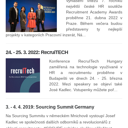
kt
Vyhlášení vítězů 7. ročníku
něk
největší české HR soutěže
jak
Recruitment Academy Awards
proběhne 21. dubna 2022 v
Praze. Během večera budou
16
představeny ty nejlepší
projekty v kategoriích Pracovní inzerát, Ná...
24. - 25. 3. 2022: RecruiTECH
Konference RecruITech Hungary
Vr
zaměřená na technologie využívané v
mís
HR a recruitmentu proběhne v
Budapešti ve dnech 24. - 25. března
2022. Mezi speakery se objeví také
José Kadlec. Vstupenky můžete poř...
3. - 4. 4. 2019: Sourcing Summit Germany
Na Sourcing Summitu v německém Mnichově vystoupí Josef
Kadlec ve společnosti dalších odborníků a revolucionářů z