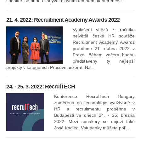
speakeři se budou zabývat hlavním tématem konference, ...
8.
ko
21. 4. 2022: Recruitment Academy Awards 2022
Na
kt
Vyhlášení vítězů 7. ročníku
něk
největší české HR soutěže
jak
Recruitment Academy Awards
proběhne 21. dubna 2022 v
Praze. Během večera budou
16
představeny ty nejlepší
projekty v kategoriích Pracovní inzerát, Ná...
24. - 25. 3. 2022: RecruiTECH
Konference RecruITech Hungary
Vr
zaměřená na technologie využívané v
mís
HR a recruitmentu proběhne v
Budapešti ve dnech 24. - 25. března
2022. Mezi speakery se objeví také
José Kadlec. Vstupenky můžete poř...