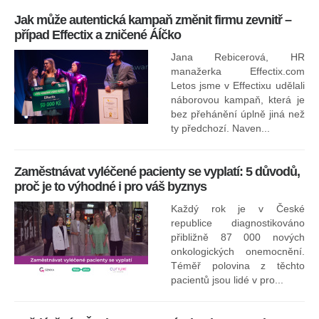
Jak může autentická kampaň změnit firmu zevnitř –
případ Effectix a zničené ÁÍčko
Jana Rebicerová, HR
nej
manažerka Effectix.com
Letos jsme v Effectixu udělali
náborovou kampaň, která je
Ná
bez přehánění úplně jiná než
sk
ty předchozí. Naven...
Zaměstnávat vyléčené pacienty se vyplatí: 5 důvodů,
proč je to výhodné i pro váš byznys
Každý rok je v České
republice diagnostikováno
přibližně 87 000 nových
onkologických onemocnění.
Ne
Téměř polovina z těchto
za
pacientů jsou lidé v pro...
O