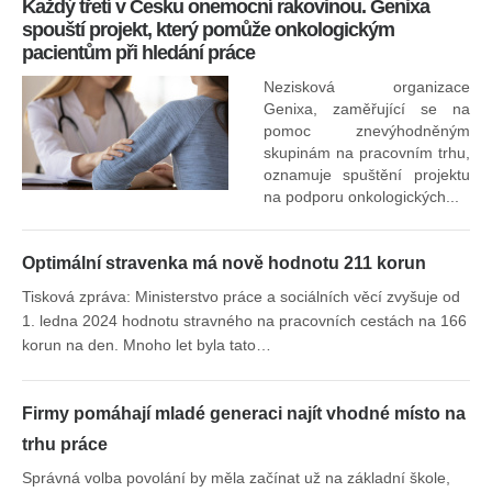
Každý třetí v Česku onemocní rakovinou. Genixa
spouští projekt, který pomůže onkologickým
pacientům při hledání práce
Nezisková organizace
Genixa, zaměřující se na
pomoc znevýhodněným
skupinám na pracovním trhu,
oznamuje spuštění projektu
na podporu onkologických...
Optimální stravenka má nově hodnotu 211 korun
Tisková zpráva: Ministerstvo práce a sociálních věcí zvyšuje od
1. ledna 2024 hodnotu stravného na pracovních cestách na 166
korun na den. Mnoho let byla tato…
Firmy pomáhají mladé generaci najít vhodné místo na
trhu práce
Správná volba povolání by měla začínat už na základní škole,