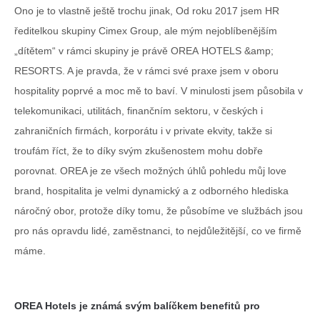
Ono je to vlastně ještě trochu jinak, Od roku 2017 jsem HR
ředitelkou skupiny Cimex Group, ale mým nejoblíbenějším
„dítětem“ v rámci skupiny je právě OREA HOTELS &amp;
RESORTS. A je pravda, že v rámci své praxe jsem v oboru
hospitality poprvé a moc mě to baví. V minulosti jsem působila v
telekomunikaci, utilitách, finančním sektoru, v českých i
zahraničních firmách, korporátu i v private ekvity, takže si
troufám říct, že to díky svým zkušenostem mohu dobře
porovnat. OREA je ze všech možných úhlů pohledu můj love
brand, hospitalita je velmi dynamický a z odborného hlediska
náročný obor, protože díky tomu, že působíme ve službách jsou
pro nás opravdu lidé, zaměstnanci, to nejdůležitější, co ve firmě
máme.
OREA Hotels je známá svým balíčkem benefitů pro