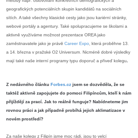
metody např. oslovování konkrétních demografických a
geografických potenciálních skupin kandidátů na sociálních
sítích. A také všechny klasické cesty jako jsou kariérní stránky,
webové portály a agentury. Také spolupracujeme se školami a
aktivně využíváme možnost prezentace OREA jako
zaměstnavatele jako je právě
Career Expo
, která proběhne 13.
a 14. března v pražské O2 Universum
. Nicméně dobré výsledky
mají také naše interní programy typu doporuč a přiveď kolegu
.
Z nedávného článku
Forbes.cz
jsem se dozvěděla, že se
taktéž aktivně zapojujete do pomoci Filipíncům, kteří k nám
přijíždějí za prací. Jak to reálně funguje? Nabídneteme jim
rovnou práci a jak případně probíhá jejich aklimatizace v
novém prostředí?
Za naše kolegy z Filipín jsme moc rádi, jsou to velcí