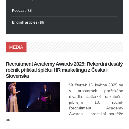
Podcast
(83)
English articles
(18)
MEDIA
Recruitment Academy Awards 2025: Rekordní desátý
Ko
ročník přilákal špičku HR marketingu z Česka i
uk
Slovenska
30.
ryc
Ve čtvrtek 15. května 2025 se
odp
v prostorách pražského
divadla Jatka78 uskutečnil
jubilejní 10. ročník
In
Recruitment Academy
ne
Awards – prestižní soutěže
oc...