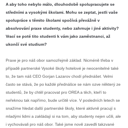
A aby toho nebylo málo, dlouhodobě spolupracujete se
středními a vysokými školami. Mohu se zeptat, jestli vaše
spolupráce s těmito školami spočívá převážně v
absolvování praxe studenty, nebo zahrnuje i jiné aktivity?
Vrací se poté tito studenti k vám jako zaměstnanci, až
ukončí své studium?
Praxe je pro náš obor samozřejmě základ. Nicméně třeba v
případě partnerské Vysoké školy hotelové je neocenitelné také
to, že tam náš CEO Gorjan Lazarov chodí přednášet. Velmi
často se stává, že po každé přednášce se nám ozve některý ze
studentů, že by chtěl pracovat pro OREA a těch, kteří to
neřeknou tak napřímo, bude určitě více. V posledních letech se
snažíme hledat další partnerské školy, které aktivně pracují s
mladými lidmi a zakládají si na tom, aby studenty nejen učili, ale
i vychovávali pro náš obor. Také jsme nově zavedli takzvané