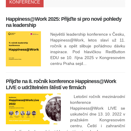
KONFERENCE
Happiness@Work 2025: Přijďte si pro nové pohledy
15
na leadership
Největší leadership konference v Česku,
Happiness@Work, letos slaví už 11.
ročník a opět slibuje pořádnou dávku
inspirace. Pod hlavičkou RedButton
EDU se 10. října 2025 v Kongresovém
pro
centru Praha sejd...
13
Přijďte na 8. ročník konference Happiness@Work
LIVE o udržitelném štěstí ve firmách
Letošní ročník mezinárodní
konference
Happiness@Work LIVE se
uskuteční dne 13. 10. 2022 v
pražském Kongresovém
centru. Čeští i zahraniční