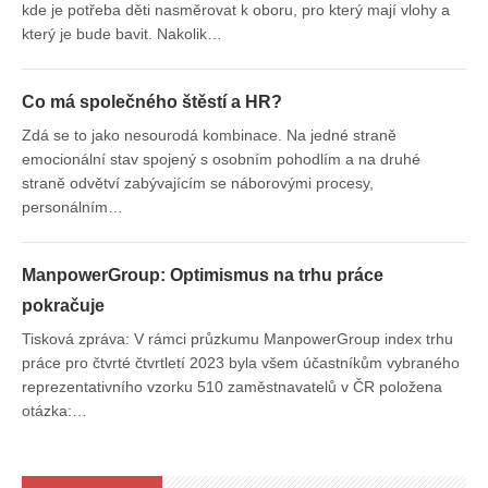
kde je potřeba děti nasměrovat k oboru, pro který mají vlohy a
který je bude bavit. Nakolik…
Co má společného štěstí a HR?
Zdá se to jako nesourodá kombinace. Na jedné straně
emocionální stav spojený s osobním pohodlím a na druhé
straně odvětví zabývajícím se náborovými procesy,
personálním…
ManpowerGroup: Optimismus na trhu práce
pokračuje
Tisková zpráva: V rámci průzkumu ManpowerGroup index trhu
práce pro čtvrté čtvrtletí 2023 byla všem účastníkům vybraného
reprezentativního vzorku 510 zaměstnavatelů v ČR položena
otázka:…