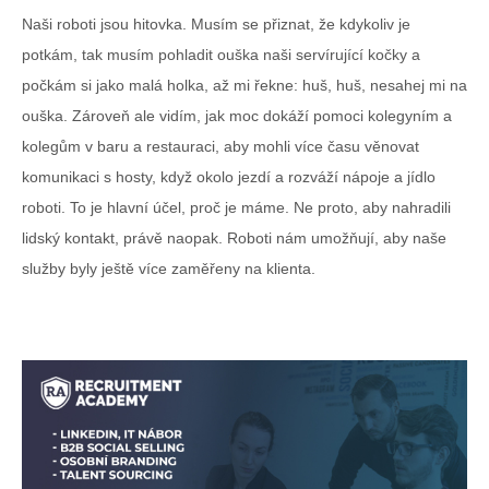
Naši roboti jsou hitovka. Musím se přiznat, že kdykoliv je
potkám, tak musím pohladit ouška naši servírující kočky a
počkám si jako malá holka, až mi řekne: huš, huš, nesahej mi na
ouška. Zároveň ale vidím, jak moc dokáží pomoci kolegyním a
kolegům v baru a restauraci, aby mohli více času věnovat
komunikaci s hosty, když okolo jezdí a rozváží nápoje a jídlo
roboti. To je hlavní účel, proč je máme. Ne proto, aby nahradili
lidský kontakt, právě naopak. Roboti nám umožňují, aby naše
služby byly ještě více zaměřeny na klienta.