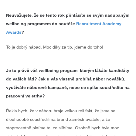
Neuvažujete, že se tento rok přihlásíte se svým nadupaným
wellbeing programem do soutěže
Recruitment Academy
Awards
?
To je dobrý nápad. Moc díky za tip, jdeme do toho!
Je to právě váš wellbeing program, kterým lákáte kandidáty
do vašich řád? Jak u vás vlastně probíhá nábor nováčků,
využíváte náborové kampaně, nebo se spíše soustředíte na
pracovní veletrhy?
Řekla bych, že v náboru hraje velkou roli fakt, že jsme se
dlouhodobě soustředili na brand zaměstnavatele, a že
stoprocentně plníme to, co slíbíme. Osobně bych byla moc