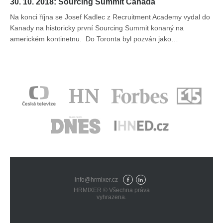
30. 10. 2018: Sourcing Summit Canada
Na konci října se Josef Kadlec z Recruitment Academy vydal do
Kanady na historicky první Sourcing Summit konaný na
americkém kontinetnu. Do Toronta byl pozván jako…
info@hrmixer.cz
Fac
Lin
HRMIXER © Všechna práva
eb
ked
vyhrazena.
ook
In