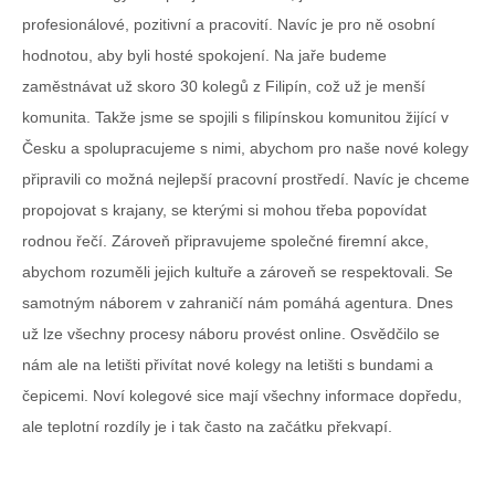
profesionálové, pozitivní a pracovití. Navíc je pro ně osobní
hodnotou, aby byli hosté spokojení. Na jaře budeme
zaměstnávat už skoro 30 kolegů z Filipín, což už je menší
komunita. Takže jsme se spojili s filipínskou komunitou žijící v
Česku a spolupracujeme s nimi, abychom pro naše nové kolegy
připravili co možná nejlepší pracovní prostředí. Navíc je chceme
propojovat s krajany, se kterými si mohou třeba popovídat
rodnou řečí. Zároveň připravujeme společné firemní akce,
abychom rozuměli jejich kultuře a zároveň se respektovali. Se
samotným náborem v zahraničí nám pomáhá agentura. Dnes
už lze všechny procesy náboru provést online. Osvědčilo se
nám ale na letišti přivítat nové kolegy na letišti s bundami a
čepicemi. Noví kolegové sice mají všechny informace dopředu,
ale teplotní rozdíly je i tak často na začátku překvapí.