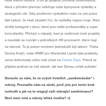
naše firemní kultura. S tím je spojená zmíněná motivovanost,
která v přímém přenosu ovlivňuje naše byznysové výsledky a
strategické cíle. Díky pozitivním výsledkům mám ze své práce
fakt radost. Je však zásadní říct, že výsledky nejsou moje. Mám
skvělé kolegyně v týmu, které jsou velké profesionálky a super
konzultantky. Přichází s nápady, baví je realizovat nové projekty
a neustále se rozvíjet v jednotlivých HR procesech, které mají
na starosti. To je potom mnohem jednodušší být aktivní. Třeba
Denisa Krejčí, naše HRBP pro Mariánské Lázně dala prakticky
sama dohromady celou naši účast na
Career Days
. Pokud se
přijdete podívat na náš stánek, tak tam Denisu určitě potkáte!
Doneslo se nám, že ve svých hotelích „zaměstnáváte“ i
roboty. Prozraďte nám na závěr, proč jste pro tento krok
rozhodli a jak na to reagují vaši stávající zaměstnanci?
Není mezi nimi a roboty lehká rivalita? =)