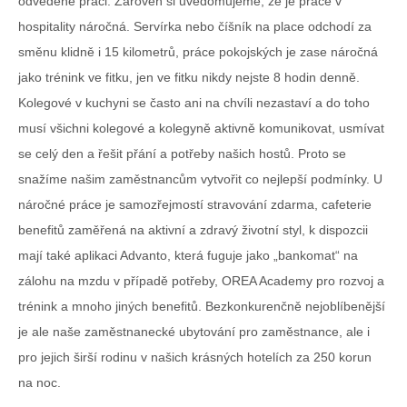
odvedené práci. Zároveň si uvědomujeme, že je práce v
hospitality náročná. Servírka nebo číšník na place odchodí za
směnu klidně i 15 kilometrů, práce pokojských je zase náročná
jako trénink ve fitku, jen ve fitku nikdy nejste 8 hodin denně.
Kolegové v kuchyni se často ani na chvíli nezastaví a do toho
musí všichni kolegové a kolegyně aktivně komunikovat, usmívat
se celý den a řešit přání a potřeby našich hostů. Proto se
snažíme našim zaměstnancům vytvořit co nejlepší podmínky. U
náročné práce je samozřejmostí stravování zdarma, cafeterie
benefitů zaměřená na aktivní a zdravý životní styl, k dispozcii
mají také aplikaci Advanto, která fuguje jako „bankomat“ na
zálohu na mzdu v případě potřeby, OREA Academy pro rozvoj a
trénink a mnoho jiných benefitů. Bezkonkurenčně nejoblíbenější
je ale naše zaměstnanecké ubytování pro zaměstnance, ale i
pro jejich širší rodinu
v našich krásných hotelích za 250 korun
na noc.