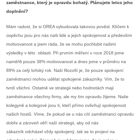
zaměstnance, který je opravdu bohatý. Plánujete letos jeho
doplnění?
Mám radost, že si OREA vybudovala takovou pověst. Klíčem k
úspěchu jsou pro nás naši lidé a jejich spokojenost a především
motivovanost a jsem ráda, že se mohu pochlubit našimi
výsledky v této oblasti. Při prvním měření v roce 2018 jsme
naměřili pouze 38% motivovanost a dnes jsme v průměru na
89% za celý loňský rok. Naší filozofií je, že pouze spokojení
zaměstnanci mohou udělat spokojené zákazníky. Vím, že to
tvrdí všichni. Ostatně ve strategii nebo hodnotách mají
zaměstnance všechny firmy, ale my tím opravdu žijeme. Naše
kolegyně a kolegové jsou ti, kteří přímo ovlivňují spokojenost
našich hostů. Víme, že pokud se u nás cítí zaměstnanci opravdu
dobře a zároveň věří naší strategii, aby od nás
zákazník odcházel vždy spokojený, tak se to projeví na