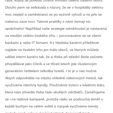
ráda, kdyby se povedlo změnit vnímání celého našeho oboru.
Dlouho jsem se setkávala s názory, že se v hospitality sektoru
moc neplatí a zaměstnanci se po sezóně vyhodí a na jaře se
naberou zase noví. Takové praktiky s námi nemají nic
společného! Například naše strategie odměňování je nastavená
na medián celého českého trhu – porovnáváme se se všemi
bankami a nebo IT firmami. A z hlediska kariérní příležitosti
najdete na českém trhu jen málo oborů, ve kterých můžete
udělat interní kariéru tak, že si třeba při střední škole začnete
přivydělávat jako číšník a ve třiceti letech jste clusterovým
generálním ředitelem několika hotelů. I to je u nás možné.
Abych odpověděla na otázku ohledně náborových metod, tak
využíváme všechny kanály. Používáme inzerci v lokálním tisku,
která nám přivedla třeba řadu skvělých údržbářů. Zaměřujeme
se i na rádiové kampaně, protože rádio se poslouchá téměř v
každé kuchyni na celém světě a naopak využíváme trendy