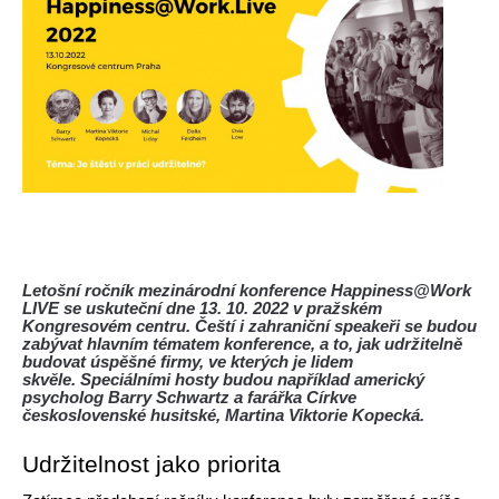
Letošní ročník mezinárodní konference Happiness@Work
LIVE se uskuteční dne 13. 10. 2022 v pražském
Kongresovém centru. Čeští i zahraniční speakeři se budou
zabývat hlavním tématem kon
fe
rence
,
a to, jak udržitelně
budovat úspěšné firmy, ve kterých je lidem
skvěle
.
Speciálními hosty
budou
například americký
psycholog Barry Schwartz a farářka Církve
československé husitské, Martina Viktorie Kopecká.
Udržitelnost jako priorita