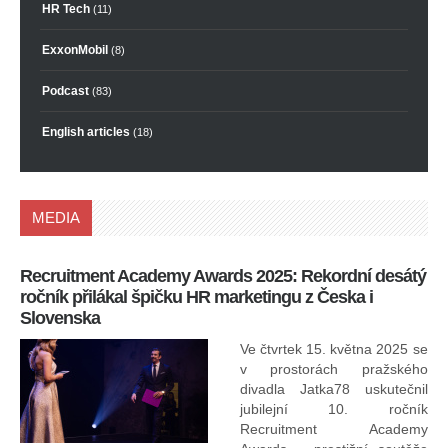
HR Tech
(11)
ExxonMobil
(8)
Podcast
(83)
English articles
(18)
MEDIA
Recruitment Academy Awards 2025: Rekordní desátý
Ko
ročník přilákal špičku HR marketingu z Česka i
uk
Slovenska
30.
ryc
Ve čtvrtek 15. května 2025 se
odp
v prostorách pražského
divadla Jatka78 uskutečnil
jubilejní 10. ročník
In
Recruitment Academy