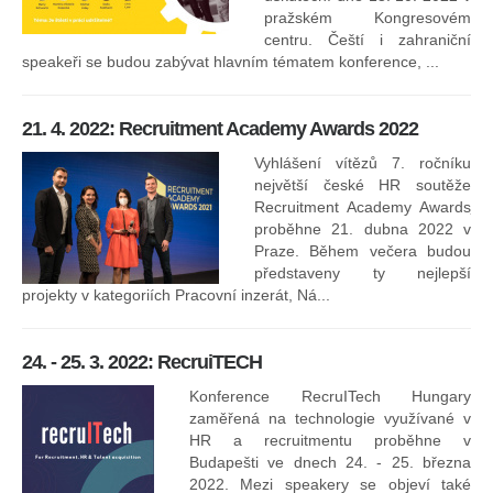
pražském Kongresovém
centru. Čeští i zahraniční
speakeři se budou zabývat hlavním tématem konference, ...
8.
ko
21. 4. 2022: Recruitment Academy Awards 2022
Na
kt
Vyhlášení vítězů 7. ročníku
něk
největší české HR soutěže
jak
Recruitment Academy Awards
proběhne 21. dubna 2022 v
Praze. Během večera budou
16
představeny ty nejlepší
projekty v kategoriích Pracovní inzerát, Ná...
24. - 25. 3. 2022: RecruiTECH
Konference RecruITech Hungary
Vr
zaměřená na technologie využívané v
mís
HR a recruitmentu proběhne v
Budapešti ve dnech 24. - 25. března
2022. Mezi speakery se objeví také