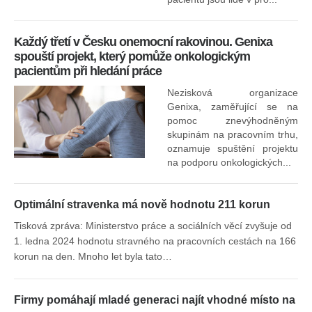
za
O
Každý třetí v Česku onemocní rakovinou. Genixa
spouští projekt, který pomůže onkologickým
pacientům při hledání práce
Nezisková organizace
Genixa, zaměřující se na
pomoc znevýhodněným
skupinám na pracovním trhu,
oznamuje spuštění projektu
na podporu onkologických...
Optimální stravenka má nově hodnotu 211 korun
Tisková zpráva: Ministerstvo práce a sociálních věcí zvyšuje od
1. ledna 2024 hodnotu stravného na pracovních cestách na 166
korun na den. Mnoho let byla tato…
Firmy pomáhají mladé generaci najít vhodné místo na