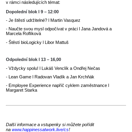
v rámci následujících témat:
Dopolední blok l 9 – 12:00
- Je štěstí udržitelné? l Martin Vasquez
- Naučte svou mysl odpočívat v práci l Jana Jandová a
Marcela Roflíková
- Štěstí bioLogicky l Libor Mattuš
Odpolední blok l 13 – 16,00
- Vždycky spolu! l Lukáš Venclík a Ondřej Nečas
- Lean Game l Radovan Vladík a Jan Krchňák
- Employee Experience napříč cyklem zaměstnance l
Margaret Starka
Další informace a vstupenky si můžete pořídit
www.happinessatwork.live/cs
!
na