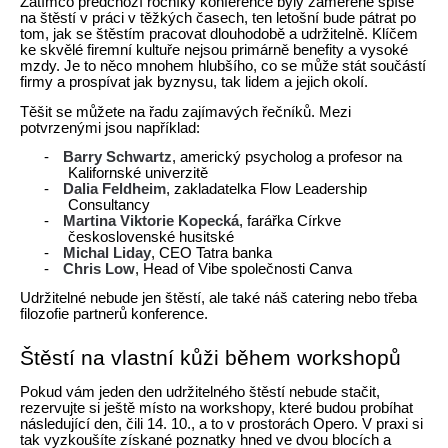
Zatímco předchozí ročníky konference byly zaměřené spíše
na štěstí v práci v těžkých časech, ten letošní bude pátrat po
tom, jak se štěstím pracovat dlouhodobě a udržitelně. Klíčem
ke skvělé firemní kultuře nejsou primárně benefity a vysoké
mzdy. Je to něco mnohem hlubšího, co se může stát součástí
firmy a prospívat jak byznysu, tak lidem a jejich okolí.
Těšit se můžete na řadu zajímavých řečníků. Mezi
potvrzenými jsou například:
-
Barry Schwartz
, americký psycholog a profesor na
Kalifornské univerzitě
-
Dalia Feldheim
, zakladatelka Flow Leadership
Consultancy
-
Martina Viktorie Kopecká
, farářka Církve
československé husitské
-
Michal Liday
, CEO Tatra banka
-
Chris Low
, Head of Vibe společnosti Canva
Udržitelné nebude jen štěstí, ale také náš catering nebo třeba
filozofie partnerů konference.
Štěstí na vlastní kůži během workshopů
Pokud vám jeden den udržitelného štěstí nebude stačit,
rezervujte si ještě místo na workshopy, které budou probíhat
následující den, čili 14. 10., a to v prostorách Opero. V praxi si
tak vyzkoušíte získané poznatky hned ve dvou blocích a