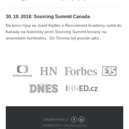
30. 10. 2018: Sourcing Summit Canada
Na konci října se Josef Kadlec z Recruitment Academy vydal do
Kanady na historicky první Sourcing Summit konaný na
americkém kontinetnu. Do Toronta byl pozván jako…
info@hrmixer.cz
Fac
Lin
HRMIXER © Všechna práva
eb
ked