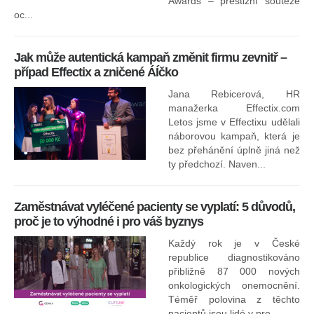
ne
Awards – prestižní soutěže
oc...
Jak může autentická kampaň změnit firmu zevnitř –
případ Effectix a zničené ÁÍčko
Jana Rebicerová, HR
nej
manažerka Effectix.com
Letos jsme v Effectixu udělali
náborovou kampaň, která je
Ná
bez přehánění úplně jiná než
sk
ty předchozí. Naven...
Zaměstnávat vyléčené pacienty se vyplatí: 5 důvodů,
proč je to výhodné i pro váš byznys
Každý rok je v České
republice diagnostikováno
přibližně 87 000 nových
onkologických onemocnění.
Ne
Téměř polovina z těchto
pacientů jsou lidé v pro...