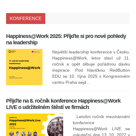
KONFERENCE
Happiness@Work 2025: Přijďte si pro nové pohledy
15
na leadership
Největší leadership konference v Česku,
Happiness@Work, letos slaví už 11.
ročník a opět slibuje pořádnou dávku
inspirace. Pod hlavičkou RedButton
EDU se 10. října 2025 v Kongresovém
pro
centru Praha sejd...
13
Přijďte na 8. ročník konference Happiness@Work
LIVE o udržitelném štěstí ve firmách
Letošní ročník mezinárodní
konference
Happiness@Work LIVE se
uskuteční dne 13. 10. 2022 v