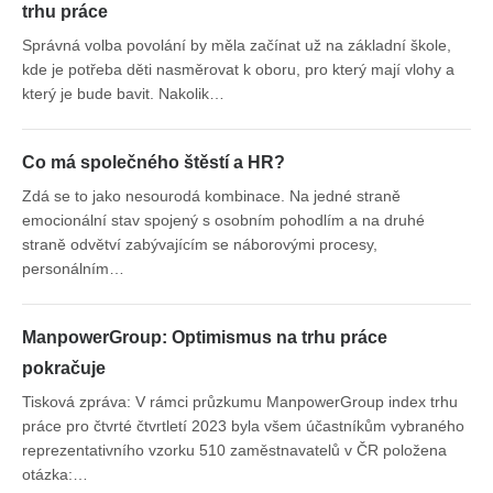
trhu práce
Správná volba povolání by měla začínat už na základní škole,
kde je potřeba děti nasměrovat k oboru, pro který mají vlohy a
který je bude bavit. Nakolik…
Co má společného štěstí a HR?
Zdá se to jako nesourodá kombinace. Na jedné straně
emocionální stav spojený s osobním pohodlím a na druhé
straně odvětví zabývajícím se náborovými procesy,
personálním…
ManpowerGroup: Optimismus na trhu práce
pokračuje
Tisková zpráva: V rámci průzkumu ManpowerGroup index trhu
práce pro čtvrté čtvrtletí 2023 byla všem účastníkům vybraného
reprezentativního vzorku 510 zaměstnavatelů v ČR položena
otázka:…