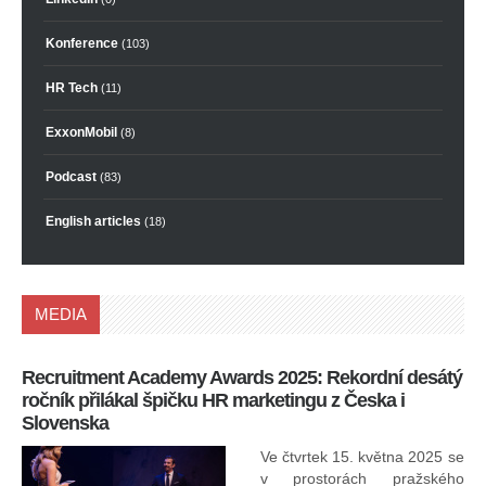
Konference
(103)
HR Tech
(11)
ExxonMobil
(8)
Podcast
(83)
English articles
(18)
MEDIA
Recruitment Academy Awards 2025: Rekordní desátý
Ko
ročník přilákal špičku HR marketingu z Česka i
uk
Slovenska
30.
ryc
Ve čtvrtek 15. května 2025 se
odp
v prostorách pražského