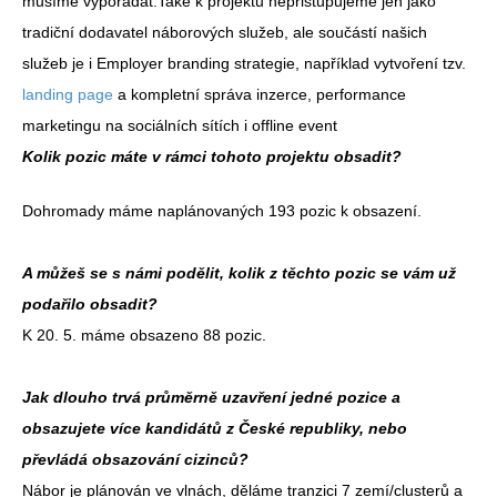
musíme vypořádat.Také k projektu nepřistupujeme jen jako
tradiční dodavatel náborových služeb, ale součástí našich
služeb je i Employer branding strategie, například vytvoření tzv.
landing page
a kompletní správa inzerce, performance
marketingu na sociálních sítích i offline event
Kolik pozic máte v rámci tohoto projektu obsadit?
Dohromady máme naplánovaných 193 pozic k obsazení.
A můžeš se s námi podělit, kolik z těchto pozic se vám už
podařilo obsadit?
K 20. 5. máme obsazeno 88 pozic.
Jak dlouho trvá průměrně uzavření jedné pozice a
obsazujete více kandidátů z České republiky, nebo
převládá obsazování cizinců?
Nábor je plánován ve vlnách, děláme tranzici 7 zemí/clusterů a