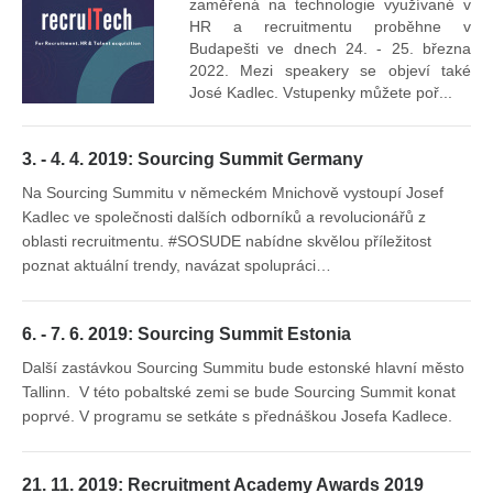
Vr
zaměřená na technologie využívané v
mís
HR a recruitmentu proběhne v
Budapešti ve dnech 24. - 25. března
2022. Mezi speakery se objeví také
José Kadlec. Vstupenky můžete poř...
3. - 4. 4. 2019: Sourcing Summit Germany
Na Sourcing Summitu v německém Mnichově vystoupí Josef
Kadlec ve společnosti dalších odborníků a revolucionářů z
oblasti recruitmentu. #SOSUDE nabídne skvělou příležitost
poznat aktuální trendy, navázat spolupráci…
6. - 7. 6. 2019: Sourcing Summit Estonia
Další zastávkou Sourcing Summitu bude estonské hlavní město
Tallinn. V této pobaltské zemi se bude Sourcing Summit konat
poprvé. V programu se setkáte s přednáškou Josefa Kadlece.
21. 11. 2019: Recruitment Academy Awards 2019