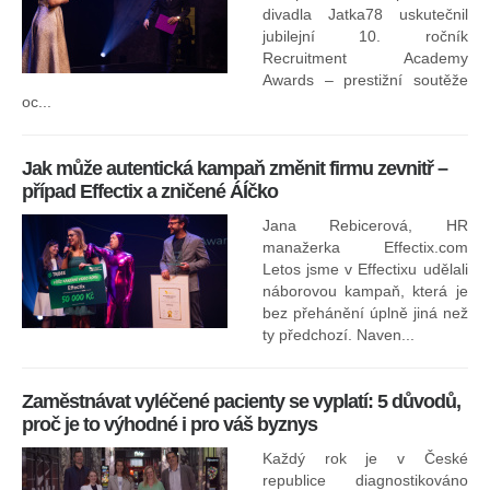
divadla Jatka78 uskutečnil
jubilejní 10. ročník
In
Recruitment Academy
ne
Awards – prestižní soutěže
oc...
Jak může autentická kampaň změnit firmu zevnitř –
případ Effectix a zničené ÁÍčko
Jana Rebicerová, HR
nej
manažerka Effectix.com
Letos jsme v Effectixu udělali
náborovou kampaň, která je
Ná
bez přehánění úplně jiná než
sk
ty předchozí. Naven...
Zaměstnávat vyléčené pacienty se vyplatí: 5 důvodů,
proč je to výhodné i pro váš byznys
Každý rok je v České
republice diagnostikováno