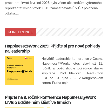
práce pro čtvrté čtvrtletí 2023 byla všem účastníkům vybraného
reprezentativního vzorku 510 zaměstnavatelů v ČR položena
otázka:…
KONFERENCE
Happiness@Work 2025: Přijďte si pro nové pohledy
15
na leadership
Největší leadership konference v Česku,
Happiness@Work, letos slaví už 11.
ročník a opět slibuje pořádnou dávku
inspirace. Pod hlavičkou RedButton
EDU se 10. října 2025 v Kongresovém
pro
centru Praha sejd...
13
Přijďte na 8. ročník konference Happiness@Work
LIVE o udržitelném štěstí ve firmách