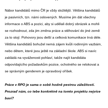
Nábor kandidátů mimo ČR je vždy složitější. Většina kandidátů
je pasivních, tzn. námi oslovených. Musíme jim dát všechny
informace o ABS a pozici, aby si udělali dobrý obrázek a mohli
se rozhodnout, zda jim změna práce a stěhování do jiné země
za to stojí. Pohovory jsou delší a celková komunikace trvá déle.
Většina kandidátů bohužel nemá zájem kvůli rodinným vazbám,
nebo dětem, které jsou ještě na základní škole. ABS si navíc
zakládá na vyváženosti pohlaví, takže najít kandidáta
odpovídajícího požadavkům pozice, ochotného se relokovat a
se správným genderem je opravdový oříšek.
Práce v RPO je sama o sobě hodně pestrou záležitostí.
Prozraď nám, co tebe konkrétně na tomto projektu nejvíce
baví?