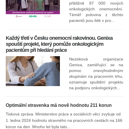
přibližně 87 000 nových
onkologických onemocnění.
Ne
Téměř polovina z těchto
za
pacientů jsou lidé v pro...
O
Každý třetí v Česku onemocní rakovinou. Genixa
spouští projekt, který pomůže onkologickým
pacientům při hledání práce
Nezisková organizace
Genixa, zaměřující se na
pomoc znevýhodněným
skupinám na pracovním trhu,
oznamuje spuštění projektu
na podporu onkologických...
Optimální stravenka má nově hodnotu 211 korun
Tisková zpráva: Ministerstvo práce a sociálních věcí zvyšuje od
1. ledna 2024 hodnotu stravného na pracovních cestách na 166
korun na den. Mnoho let byla tato…