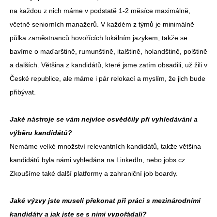
na každou z nich máme v podstatě 1-2 měsíce maximálně,
včetně seniorních manažerů. V každém z týmů je minimálně
půlka zaměstnanců hovořících lokálním jazykem, takže se
bavíme o maďarštině, rumunštině, italštině, holandštině, polštině
a dalších. Většina z kandidátů, které jsme zatím obsadili, už žili v
České republice, ale máme i pár relokací a myslím, že jich bude
přibývat.
Jaké nástroje se vám nejvíce osvědčily při vyhledávání a
výběru kandidátů?
Nemáme velké množství relevantních kandidátů, takže většina
kandidátů byla námi vyhledána na LinkedIn, nebo jobs.cz.
Zkoušíme také další platformy a zahraniční job boardy.
Jaké výzvy jste museli překonat při práci s mezinárodními
kandidáty a jak jste se s nimi vypořádali?