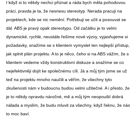
I když si to někdy nechci přiznat a ráda bych měla pohodovou
práci, pravda je ta, že nesnesu stereotyp. Nerada pracuji na
projektech, kde se nic nemění. Potřebuji se učit a posouvat se
dál. ABS je pravý opak stereotypu. Od začátku je to velmi
dynamické, rychlé, neustále řešíme nové výzvy, vyjasňujeme si
požadavky, snažíme se s klientem vymyslet ten nejlepší přístup,
jak splnit plán projektu. A to je něco, čeho si na ABS vážím, že s
klientem vedeme vždy konstruktivní diskuze a snažíme se co
nejefektivněji dojít ke společnému cíli. Já a můj tým jsme se už
teď na projektu mnoho naučili a věřím, že všechny tyto
zkušenosti nám v budoucnu budou velmi užitečné. A i přesto, že
je to někdy opravdu náročné, mě a můj tým neopouští dobrá
nálada a myslím, že budu mluvit za všechny, když řeknu, že nás
to moc baví.