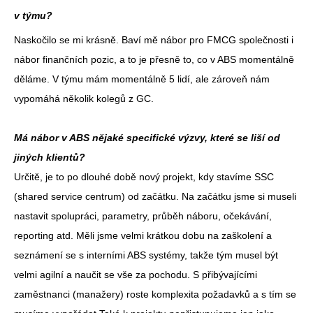
v týmu?
Naskočilo se mi krásně. Baví mě nábor pro FMCG společnosti i
nábor finančních pozic, a to je přesně to, co v ABS momentálně
děláme. V týmu mám momentálně 5 lidí, ale zároveň nám
vypomáhá několik kolegů z GC.
Má nábor v ABS nějaké specifické výzvy, které se liší od
jiných klientů?
Určitě, je to po dlouhé době nový projekt, kdy stavíme SSC
(shared service centrum) od začátku. Na začátku jsme si museli
nastavit spolupráci, parametry, průběh náboru, očekávání,
reporting atd. Měli jsme velmi krátkou dobu na zaškolení a
seznámení se s interními ABS systémy, takže tým musel být
velmi agilní a naučit se vše za pochodu. S přibývajícími
zaměstnanci (manažery) roste komplexita požadavků a s tím se