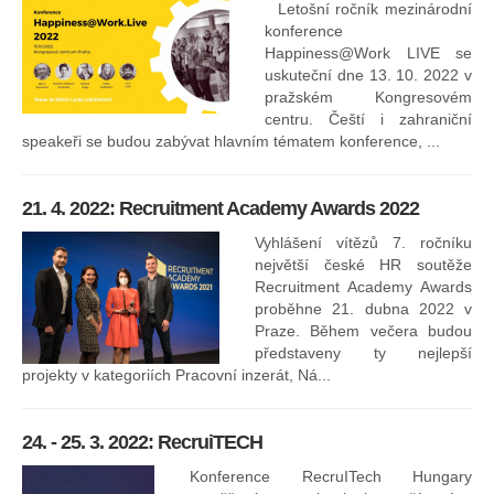
Letošní ročník mezinárodní
konference
Happiness@Work LIVE se
uskuteční dne 13. 10. 2022 v
pražském Kongresovém
centru. Čeští i zahraniční
speakeři se budou zabývat hlavním tématem konference, ...
8.
ko
21. 4. 2022: Recruitment Academy Awards 2022
Na
kt
Vyhlášení vítězů 7. ročníku
něk
největší české HR soutěže
jak
Recruitment Academy Awards
proběhne 21. dubna 2022 v
Praze. Během večera budou
16
představeny ty nejlepší
projekty v kategoriích Pracovní inzerát, Ná...
24. - 25. 3. 2022: RecruiTECH
Konference RecruITech Hungary