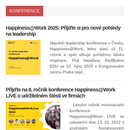
KONFERENCE
Happiness@Work 2025: Přijďte si pro nové pohledy
15
na leadership
Největší leadership konference v Česku,
Happiness@Work, letos slaví už 11.
ročník a opět slibuje pořádnou dávku
inspirace. Pod hlavičkou RedButton
EDU se 10. října 2025 v Kongresovém
pro
centru Praha sejd...
13
Přijďte na 8. ročník konference Happiness@Work
LIVE o udržitelném štěstí ve firmách
Letošní ročník mezinárodní
konference
Happiness@Work LIVE se
uskuteční dne 13. 10. 2022 v
pražském Kongresovém