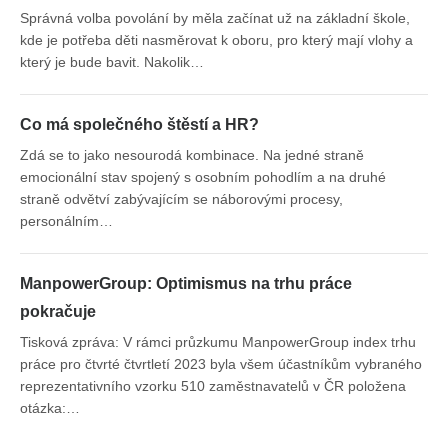
Správná volba povolání by měla začínat už na základní škole,
kde je potřeba děti nasměrovat k oboru, pro který mají vlohy a
který je bude bavit. Nakolik…
Co má společného štěstí a HR?
Zdá se to jako nesourodá kombinace. Na jedné straně
emocionální stav spojený s osobním pohodlím a na druhé
straně odvětví zabývajícím se náborovými procesy,
personálním…
ManpowerGroup: Optimismus na trhu práce
pokračuje
Tisková zpráva: V rámci průzkumu ManpowerGroup index trhu
práce pro čtvrté čtvrtletí 2023 byla všem účastníkům vybraného
reprezentativního vzorku 510 zaměstnavatelů v ČR položena
otázka:…