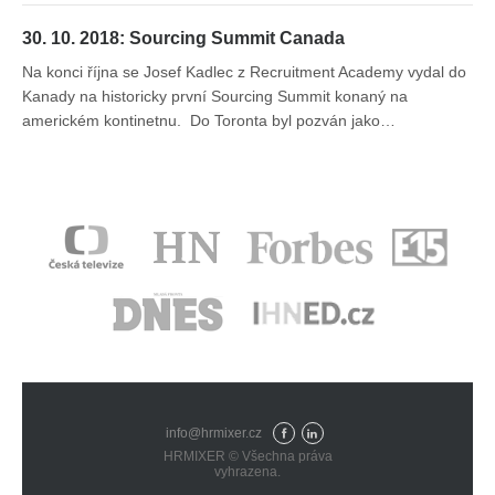
30. 10. 2018: Sourcing Summit Canada
Na konci října se Josef Kadlec z Recruitment Academy vydal do
Kanady na historicky první Sourcing Summit konaný na
americkém kontinetnu. Do Toronta byl pozván jako…
info@hrmixer.cz
Fac
Lin
HRMIXER © Všechna práva
eb
ked
vyhrazena.
ook
In