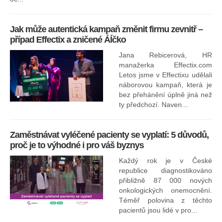
Jak může autentická kampaň změnit firmu zevnitř –
případ Effectix a zničené ÁÍčko
Jana Rebicerová, HR
nej
manažerka Effectix.com
Letos jsme v Effectixu udělali
náborovou kampaň, která je
Ná
bez přehánění úplně jiná než
sk
ty předchozí. Naven...
Zaměstnávat vyléčené pacienty se vyplatí: 5 důvodů,
proč je to výhodné i pro váš byznys
Každý rok je v České
republice diagnostikováno
přibližně 87 000 nových
onkologických onemocnění.
Ne
Téměř polovina z těchto
za
pacientů jsou lidé v pro...
O