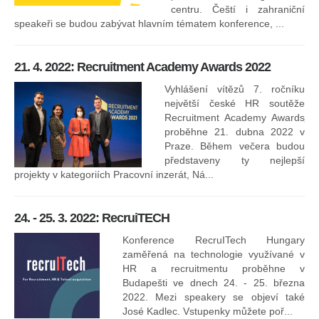
centru. Čeští i zahraniční
speakeři se budou zabývat hlavním tématem konference, ...
8.
ko
21. 4. 2022: Recruitment Academy Awards 2022
Na
kt
Vyhlášení vítězů 7. ročníku
něk
největší české HR soutěže
jak
Recruitment Academy Awards
proběhne 21. dubna 2022 v
Praze. Během večera budou
16
představeny ty nejlepší
projekty v kategoriích Pracovní inzerát, Ná...
24. - 25. 3. 2022: RecruiTECH
Konference RecruITech Hungary
Vr
zaměřená na technologie využívané v
mís
HR a recruitmentu proběhne v
Budapešti ve dnech 24. - 25. března
2022. Mezi speakery se objeví také
José Kadlec. Vstupenky můžete poř...