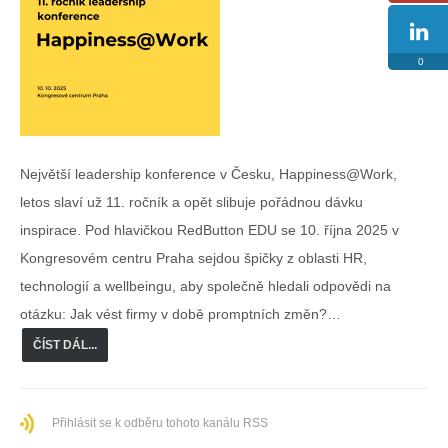
0
Největší leadership konference v Česku, Happiness@Work,
letos slaví už 11. ročník a opět slibuje pořádnou dávku
inspirace. Pod hlavičkou RedButton EDU se 10. října 2025 v
Kongresovém centru Praha sejdou špičky z oblasti HR,
technologií a wellbeingu, aby společně hledali odpovědi na
otázku: Jak vést firmy v době promptních změn?…
ČÍST DÁL...
Přihlásit se k odběru tohoto kanálu RSS