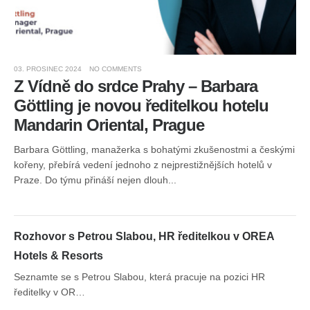
03. PROSINEC 2024
NO COMMENTS
10.
Z Vídně do srdce Prahy – Barbara
„
Gӧttling je novou ředitelkou hotelu
1
Mandarin Oriental, Prague
A
Barbara Göttling, manažerka s bohatými zkušenostmi a českými
Pře
kořeny, přebírá vedení jednoho z nejprestižnějších hotelů v
v G
Praze. Do týmu přináší nejen dlouh...
Bus
Rozhovor s Petrou Slabou, HR ředitelkou v OREA
Hotels & Resorts
Seznamte se s Petrou Slabou, která pracuje na pozici HR
ředitelky v OR…