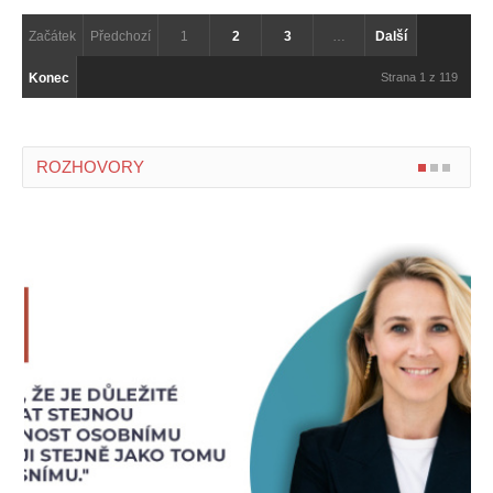
Začátek
Předchozí
1
2
3
…
Další
Konec
Strana 1 z 119
ROZHOVORY