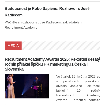
Budoucnost je Robo Sapiens: Rozhovor s José
Kadlecem
Přečtěte si rozhovor s José Kadlecem, zakladatelem
Recruitment Academy…
MEDIA
Recruitment Academy Awards 2025: Rekordní desátý
Ko
ročník přilákal špičku HR marketingu z Česka i
uk
Slovenska
30.
ryc
Ve čtvrtek 15. května 2025 se
odp
v prostorách pražského
divadla Jatka78 uskutečnil
jubilejní 10. ročník
In
Recruitment Academy
ne
Awards – prestižní soutěže
oc...