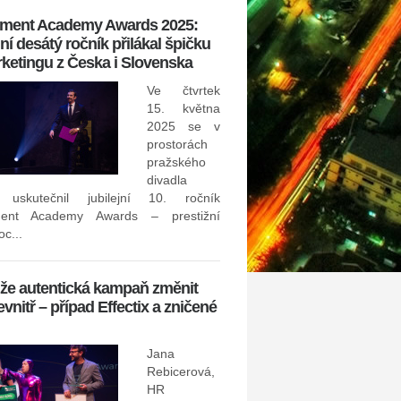
tment Academy Awards 2025:
Konference Happiness@W
í desátý ročník přilákal špičku
slaví 10 let a ukáže, jak vy
ketingu z Česka i Slovenska
leadership pro budoucnos
Ve čtvrtek
30. září 2024 –Jak se jako lí
15. května
budoucnost? Dá se rychle
2025 se v
neustálým změnám, které svět
prostorách
odpoví čeští i z...
pražského
divadla
Invalidita může výrazně om
 uskutečnil jubilejní 10. ročník
ment Academy Awards – prestižní
Proč by neměla chybět ve v
c...
pojistce?
že autentická kampaň změnit
evnitř – případ Effectix a zničené
Jana
Rebicerová,
mít zásadní dopad na naši sch
HR
a vydělávat peníze. Jednou z nej