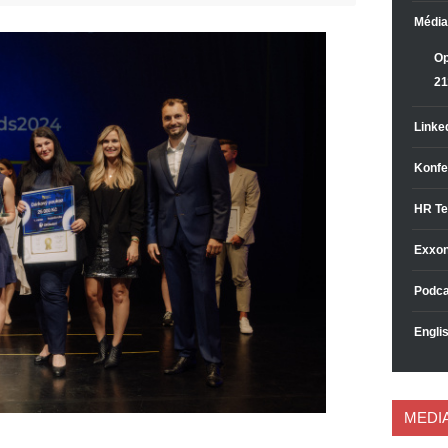
Média
Op
21
Linke
Konfe
HR Te
Exxon
Podca
Englis
MEDI