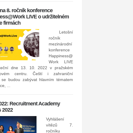
kategoriích Pracovní inze...
 na 8. ročník konference
ess@Work LIVE o udržitelném
13. - 14. 4. 2021: recruITec
ve firmách
Konfer
Letošní
Hungar
ročník
techno
mezinárodní
v HR a
konference
proběh
Happiness@
- 14.
Work LIVE
speakery se objeví také 
teční dne 13. 10. 2022 v pražském
Vstupenky můžete pořídit zde: ht
ovém centru. Čeští i zahraniční
i se budou zabývat hlavním tématem
e, ...
8. 4. 2021: TUESDAY Busi
Network: Jak koronavirová
 2022: Recruitment Academy
změnila situaci na trhu pr
 2022
Na online konferenci pod zá
Business Network, která pr
Vyhlášení
dubna 2021, si můžete poslech
vítězů 7.
přednáškách, jak koronavirová k
ročníku