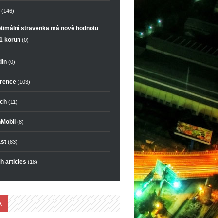
(146)
timální stravenka má nově hodnotu
1 korun
(0)
dIn
(0)
rence
(103)
ch
(11)
Mobil
(8)
st
(83)
h articles
(18)
A