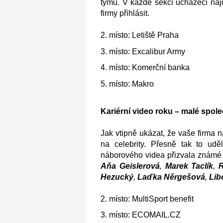
týmů. V každé sekci uchazeči najd
firmy přihlásit.
2. místo: Letiště Praha
3. místo: Excalibur Army
4. místo: Komerční banka
5. místo: Makro
Kariérní video roku – malé spol
Jak vtipně ukázat, že vaše firma 
na celebrity. Přesně tak to udě
náborového videa přizvala známé 
Aňa Geislerová
,
Marek Taclík
,
Hezucký
,
Laďka Něrgešová
,
Lib
2. místo: MultiSport benefit
3. místo: ECOMAIL.CZ