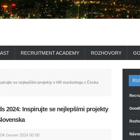
AST
RECRUITMENT ACADEMY
ROZHOVORY
GO
RU
irujte se nejlepšími projekty v HR marketingu z Česka
Recru
2024: Inspirujte se nejlepšími projekty
GoodC
Slovenska
Rozho
Návo
 04 červen 2024 00:00