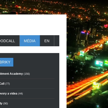
ODCALL
MÉDIA
EN
BRIKY
itment Academy
(156)
all
(77)
vory a videa
(44)
dy
(90)