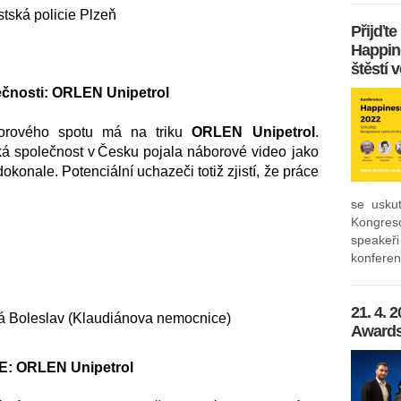
stská policie Plzeň
Přijďte
Happin
štěstí 
lečnosti: ORLEN Unipetrol
borového spotu má na triku
ORLEN Unipetrol
.
ká společnost v Česku pojala náborové video jako
 dokonale. Potenciální uchazeči totiž zjistí, že práce
.
se usku
Kongres
speakeř
konferenc
21. 4.
dá Boleslav (Klaudiánova nemocnice)
Awards
: ORLEN Unipetrol