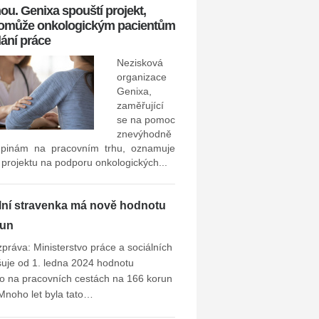
ou. Genixa spouští projekt,
pomůže onkologickým pacientům
dání práce
zaměstnavatel v poslední
stávajících i bývalých zaměs
Nezisková
ho...
organizace
Genixa,
zaměřující
se na pomoc
znevýhodně
pinám na pracovním trhu, oznamuje
 projektu na podporu onkologických...
lní stravenka má nově hodnotu
run
zpráva: Ministerstvo práce a sociálních
šuje od 1. ledna 2024 hodnotu
o na pracovních cestách na 166 korun
Mnoho let byla tato…