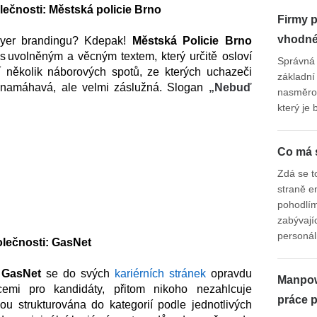
lečnosti: Městská policie Brno
Firmy p
vhodné 
oyer brandingu? Kdepak!
Městská Policie Brno
s uvolněným a věcným textem, který určitě osloví
Správná 
 několik náborových spotů, ze kterých uchazeči
základní 
ce namáhavá, ale velmi záslužná. Slogan
„Nebuď
nasměrov
který je
Co má 
Zdá se t
straně e
pohodlím
zabývají
personá
olečnosti: GasNet
 GasNet
se do svých
kariérních stránek
opravdu
Manpow
cemi pro kandidáty, přitom nikoho nezahlcuje
práce 
ou strukturována do kategorií podle jednotlivých