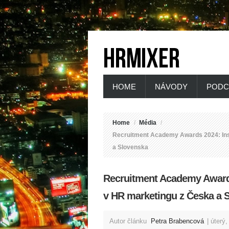
HOME
NÁVODY
PODC
Home
/
Média
/
Recruitment Academy Awards 2024: Insp
a Slovenska
Recruitment Academy Awards 
v HR marketingu z Česka a 
Autor článku
Petra Brabencová
úterý,