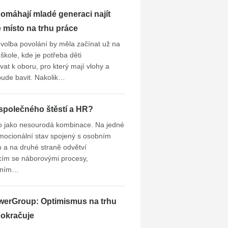
omáhají mladé generaci najít
místo na trhu práce
volba povolání by měla začínat už na
škole, kde je potřeba děti
at k oboru, pro který mají vlohy a
 bude bavit. Nakolik…
společného štěstí a HR?
o jako nesourodá kombinace. Na jedné
mocionální stav spojený s osobním
 a na druhé straně odvětví
cím se náborovými procesy,
lním…
erGroup: Optimismus na trhu
pokračuje