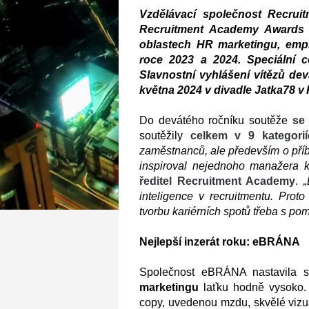
Vzdělávací společnost Recruit
Recruitment Academy Awards 
oblastech HR marketingu, empl
roce 2023 a 2024. Speciální c
Slavnostní vyhlášení vítězů dev
května 2024 v divadle Jatka78 v P
Do devátého ročníku soutěže
se 
soutěžily
celkem v 9 kategorií
zaměstnanců, ale především o příbě
inspiroval nejednoho manažera k 
ředitel Recruitment Academy
.
„
inteligence v recruitmentu. Proto
tvorbu kariérních spotů třeba s pom
Nejlepší inzerát roku: eBRÁNA
Společnost eBRÁNA nastavila
marketingu
laťku hodně vysoko.
copy, uvedenou mzdu, skvělé vizuá