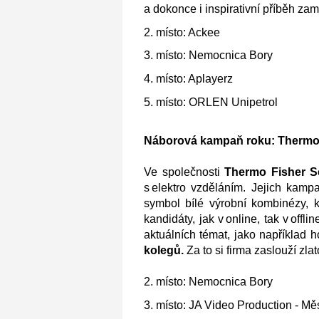
a dokonce i inspirativní příběh za
2. místo: Ackee
3. místo: Nemocnica Bory
4. místo: Aplayerz
5. místo: ORLEN Unipetrol
Náborová kampaň roku: Thermo F
Ve společnosti
Thermo Fisher Sc
s elektro vzděláním. Jejich ka
symbol bílé výrobní kombinézy, k
kandidáty, jak v online, tak v off
aktuálních témat, jako například 
kolegů.
Za to si firma zaslouží zl
2. místo: Nemocnica Bory
3. místo: JA Video Production - Mě