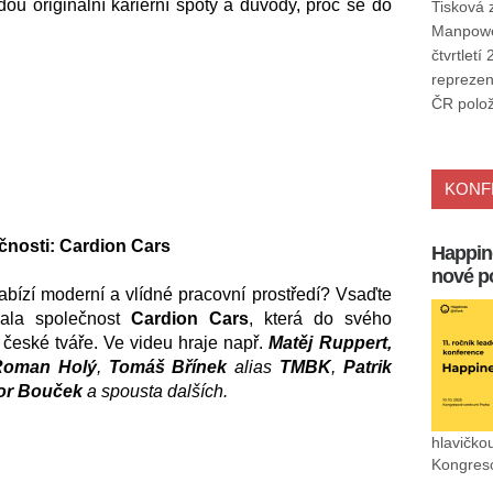
ou originální kariérní spoty a důvody, proč se do
Tisková 
Manpower
čtvrtlet
reprezen
ČR polo
KONF
ečnosti: Cardion Cars
Happin
nové p
nabízí moderní a vlídné pracovní prostředí? Vsaďte
lala společnost
Cardion Cars
, která do svého
české tváře. Ve videu hraje např.
Matěj Ruppert,
Roman Holý
,
Tomáš Břínek
alias
TMBK
,
Patrik
or Bouček
a spousta dalších.
hlavičko
Kongreso