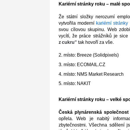
Kariérní stránky roku – malé spo
Že státní složky nerozumí empl
vytvořila moderní
kariérní stránky
svou cílovou skupinu. Web zdobí
vycítí, že práce strážníků je si
z cukru“
tak hovoří za vše.
2. místo: Breeze (Solidpixels)
3. místo: ECOMAIL.CZ
4. místo: NMS Market Research
5. místo: NAKIT
Kariérní stránky roku – velké sp
Česká plynárenská společnost
opřela. Web je nabitý informa
zbytečnostmi. Všechna sdělení js