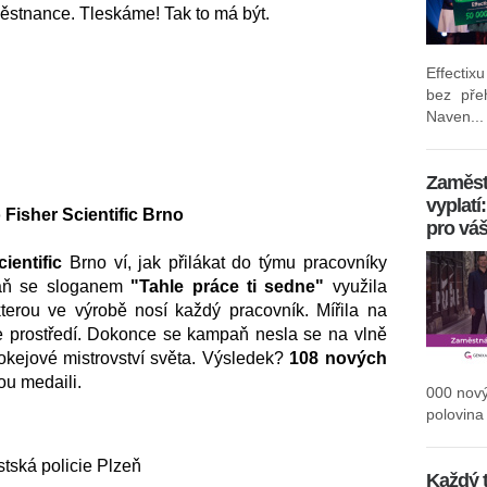
městnance. Tleskáme! Tak to má být.
Effectix
bez pře
Naven...
Zaměst
vyplatí
isher Scientific Brno
pro vá
ientific
Brno ví, jak přilákat do týmu pracovníky
mpaň se sloganem
"Tahle práce ti sedne"
využila
terou ve výrobě nosí každý pracovník. Mířila na
line prostředí. Dokonce se kampaň nesla se na vlně
hokejové mistrovství světa. Výsledek?
108 nových
atou medaili.
000 nov
polovina 
stská policie Plzeň
Každý 