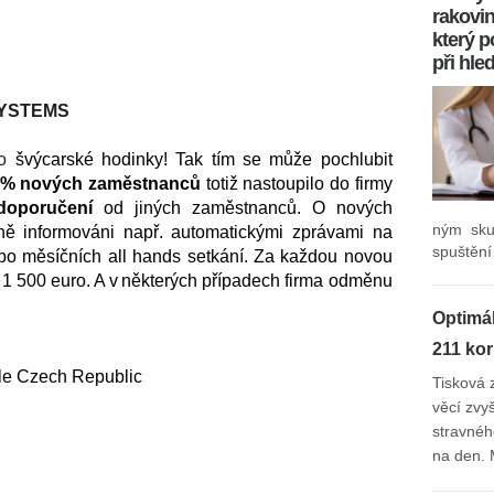
rakovin
který 
při hle
YSTEMS
ko
švýcarské hodinky! Tak tím se může pochlubit
 % nových zaměstnanců
totiž nastoupilo do firmy
doporučení
od jiných zaměstnanců. O nových
ným sku
lně informováni např. automatickými zprávami na
spuštění
 měsíčních all hands setkání. Za každou novou
1 500 euro. A v některých případech firma odměnu
Optimá
211 ko
ile Czech Republic
Tisková 
věcí zvy
stravnéh
na den. 