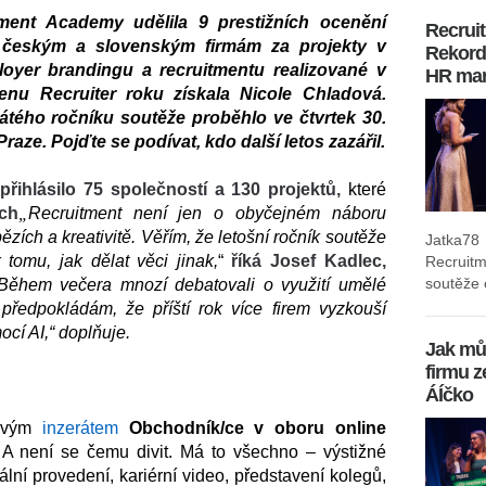
ment Academy udělila 9 prestižních ocenění
Recrui
českým a slovenským firmám za projekty v
Rekordn
oyer brandingu a recruitmentu realizované v
HR mar
enu Recruiter roku získala Nicole Chladová.
átého ročníku soutěže proběhlo ve čtvrtek 30.
raze. Pojďte se podívat, kdo další letos zazářil.
přihlásilo 75 společností a 130 projektů,
které
ch
„
Recruitment není jen o obyčejném náboru
zích a kreativitě. Věřím, že letošní ročník soutěže
Jatka78
tomu, jak dělat věci jinak,
“
říká Josef Kadlec,
Recruit
soutěže o
Během večera mnozí debatovali o využití umělé
 předpokládám, že příští rok více firem vyzkouší
ocí AI,“ doplňuje.
Jak mů
firmu z
ÁÍčko
 svým
inzerátem
Obchodník/ce v oboru online
 A není se čemu divit. Má to všechno – výstižné
lní provedení, kariérní video, představení kolegů,