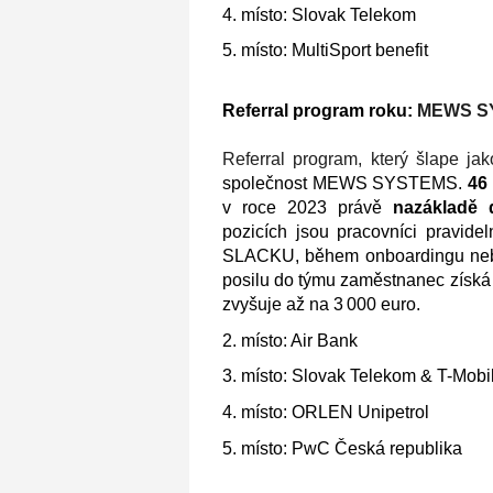
4. místo: Slovak Telekom
5. místo: MultiSport benefit
Referral program roku:
MEWS S
Referral program, který šlape ja
společnost MEWS SYSTEMS.
46
v roce 2023 právě
na
základě 
pozicích jsou pracovníci pravide
SLACKU, během onboardingu nebo
posilu do týmu zaměstnanec získá 
zvyšuje až na 3 000 euro.
2. místo: Air Bank
3. místo: Slovak Telekom & T-Mob
4. místo: ORLEN Unipetrol
5. místo: PwC Česká republika