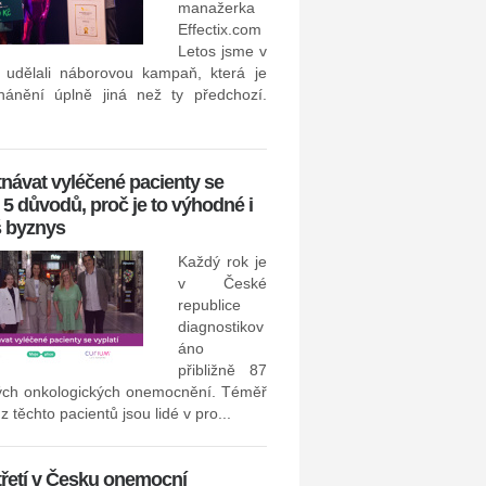
manažerka
Effectix.com
Náborový software Datacru
Letos jsme v
u udělali náborovou kampaň, která je
pod křídly skupiny Seyfor
hánění úplně jiná než ty předchozí.
návat vyléčené pacienty se
: 5 důvodů, proč je to výhodné i
š byznys
Datacruit, která dodává náboro
než dvěma stovkám firem v 
Každý rok je
Evropy. V...
v České
republice
diagnostikov
Nejlépe hodnocenou spole
áno
z pohledu zaměstnanců se 
přibližně 87
ých onkologických onemocnění. Téměř
v hotelovém oboru řetěz
z těchto pacientů jsou lidé v pro...
třetí v Česku onemocní