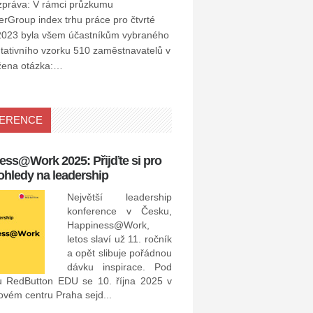
zpráva: V rámci průzkumu
Group index trhu práce pro čtvrté
í 2023 byla všem účastníkům vybraného
tativního vzorku 510 zaměstnavatelů v
žena otázka:…
ERENCE
ess@Work 2025: Přijďte si pro
15. 4. 2021: Recruitment 
ohledy na leadership
Awards 2021
Největší leadership
konference v Česku,
Happiness@Work,
letos slaví už 11. ročník
a opět slibuje pořádnou
dávku inspirace. Pod
u RedButton EDU se 10. října 2025 v
Recruitment Academy Awards
vém centru Praha sejd...
dubna 2021 v online formě.
budou představeny ty nejle