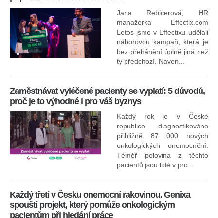
Jana Rebicerová, HR
nej
manažerka Effectix.com
Letos jsme v Effectixu udělali
náborovou kampaň, která je
Ná
bez přehánění úplně jiná než
sk
ty předchozí. Naven...
Zaměstnávat vyléčené pacienty se vyplatí: 5 důvodů,
proč je to výhodné i pro váš byznys
Každý rok je v České
republice diagnostikováno
přibližně 87 000 nových
onkologických onemocnění.
Ne
Téměř polovina z těchto
za
pacientů jsou lidé v pro...
O
Každý třetí v Česku onemocní rakovinou. Genixa
spouští projekt, který pomůže onkologickým
pacientům při hledání práce