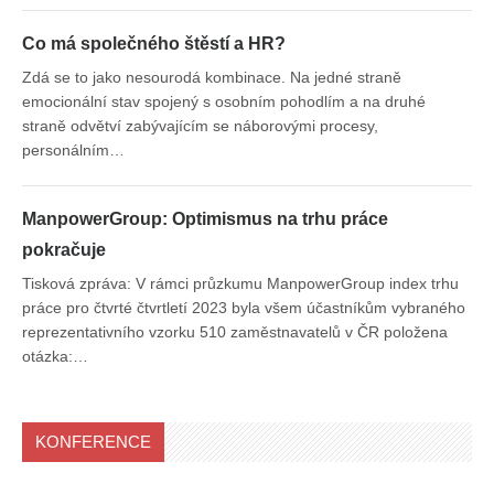
Co má společného štěstí a HR?
Zdá se to jako nesourodá kombinace. Na jedné straně
emocionální stav spojený s osobním pohodlím a na druhé
straně odvětví zabývajícím se náborovými procesy,
personálním…
ManpowerGroup: Optimismus na trhu práce
pokračuje
Tisková zpráva: V rámci průzkumu ManpowerGroup index trhu
práce pro čtvrté čtvrtletí 2023 byla všem účastníkům vybraného
reprezentativního vzorku 510 zaměstnavatelů v ČR položena
otázka:…
KONFERENCE