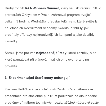
Druhý ročník
RAA Winners Summit
, který se uskutečnil
8. 10. v
prostorách OKsystem v Praze,
zahrnoval program trvající
celkem 3 hodiny. Přednášky představitelů firem, které zvítězily
na letošních Recruitment Academy Awards, přiblížily, jak
probíhaly přípravy nejkreativnějších kampaní a jaké dosáhly
výsledky.
Shrnuli jsme pro vás
nejzásadnější rady
, které zazněly, a na
které pamatovat při plánování vašich employer branding
projektů.
1. Experimentujte! Staré cesty nefungují
Kristýna Hrdličková ze společnosti CardionCars během své
prezentace pro stočlenné publikum poukázala na dlouhodobé
problémy při náboru technických pozic
.
„Běžné náborové cesty