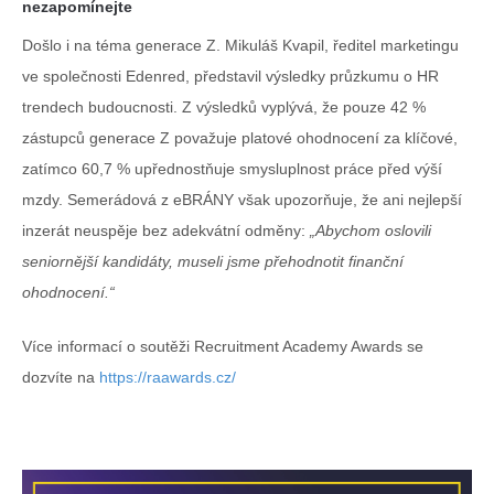
nezapomínejte
Došlo i na téma generace Z. Mikuláš Kvapil, ředitel marketingu
ve společnosti Edenred, představil výsledky průzkumu o HR
trendech budoucnosti. Z výsledků vyplývá, že pouze 42 %
zástupců generace Z považuje platové ohodnocení za klíčové,
zatímco 60,7 % upřednostňuje smysluplnost práce před výší
mzdy. Semerádová z eBRÁNY však upozorňuje, že ani nejlepší
inzerát neuspěje bez adekvátní odměny:
„Abychom oslovili
seniornější kandidáty, museli jsme přehodnotit finanční
ohodnocení.“
Více informací o soutěži Recruitment Academy Awards se
dozvíte na
https://raawards.cz/