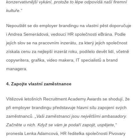
konzervativnější vykání, protože to lépe odpovídá naší firemní
kultuře.“
Nepouštět se do employer brandingu na vlastní pěst doporučuje
i Andrea Semerádová, vedoucí HR společnosti eBrána. Podle
jejích slov se na pracovním inzerátu, za který jejich společnost
získala cenu za nejlepší inzerát roku, podílelo devět lidí, včetně
copywritera, grafika, video makera, IT specialistů a brand
managera.
4. Zapojte vlastní zaměstnance
Vítězové letošních Recruitment Academy Awards se shodují, že
při employer brandingu představuje hlavní sílu zapojení svých
zaměstnanců.
„
Vaši zaměstnanci jsou největšími ambasadory.
Začněte u nich. Když se vám je podaří zapojit, uspějete,“
pronesla Lenka Adamcová, HR ředitelka společnosti Pivovary