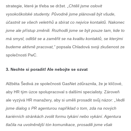
strategie, které je třeba se držet.
„Chtěli jsme oslovit
vysokoškolské studenty. Původně jsme plánovali být všude,
účastnit se všech veletrhů a sbírat co nejvíce kontaktů. Nakonec
jsme ale přístup změnili. Rozhodli jsme se být pouze tam, kde to
má smysl, odlišit se a zaměřit se na kvalitu kontaktů, se kterými
budeme aktivně pracovat,“
popsala Chladová svoji zkušenost ze
společnosti PwC.
3. Nechte si poradit! Ale nebojte se ozvat
Alžběta Šedivá ze společnosti GasNet zdůraznila, že je klíčové,
aby HR tým úzce spolupracoval s dalšími specialisty. Zároveň
ale vyzývá HR manažery, aby si uměli prosadit svůj názor
:
„Vedli
jsme dialog s PR agenturou například o tom, zda na nových
kariérních stránkách zvolit formu tykání nebo vykání. Agentura
tlačila na uvolněnější tón komunikace, prosadili jsme však