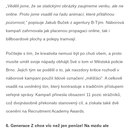
„
Věděli jsme, že se statickými obrázky zaujmeme venku, ale ne
online. Proto jsme vsadili na řadu animací, které přitáhnou
pozornost,“
popisuje Jakub Buček z agentury B-Tým. Náborová
kampaň zahrnovala jak placenou propagaci online, tak i
billboardové plochy a polepy tramvají.
Počítejte s tím, že kreativita nemusí být po chuti všem, a proto
musíte umět svoje nápady obhájit.Své o tom ví Městská policie
Brno. Jejich tým se podělil o to, jak navzdory kritice rozhodl v
náborové kampani použít lidové označení „měšťáci“. A celkově
vsadili na uvolněný tón, který kontrastuje s tradičním přístupem
veřejné správy. Kampaň přinesla obsazení 11 pozic strážníků,
což dvojnásobně překonalo stanovený cíl, a získala také dvě
ocenění na Recruitment Academy Awards.
6. Generace Z chce víc než jen peníze! Na mzdu ale