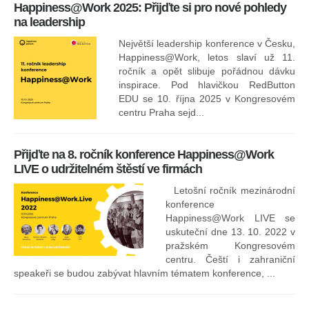
Happiness@Work 2025: Přijďte si pro nové pohledy
15
na leadership
Největší leadership konference v Česku,
Happiness@Work, letos slaví už 11.
ročník a opět slibuje pořádnou dávku
inspirace. Pod hlavičkou RedButton
EDU se 10. října 2025 v Kongresovém
pro
centru Praha sejd...
13
Přijďte na 8. ročník konference Happiness@Work
LIVE o udržitelném štěstí ve firmách
Letošní ročník mezinárodní
konference
Happiness@Work LIVE se
uskuteční dne 13. 10. 2022 v
pražském Kongresovém
centru. Čeští i zahraniční
speakeři se budou zabývat hlavním tématem konference, ...
8.
ko