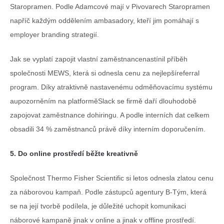
Staropramen. Podle Adamcové mají v Pivovarech Staropramen
napříč každým oddělením ambasadory, kteří jim pomáhají s
employer branding strategií.
Jak se vyplatí zapojit vlastní zaměstnancenastínil příběh
společnosti MEWS, která si odnesla cenu za nejlepšíreferral
program. Díky atraktivně nastavenému odměňovacímu systému
aupozorněním na platforměSlack se firmě daří dlouhodobě
zapojovat zaměstnance dohiringu. A podle interních dat celkem
obsadili 34 % zaměstnanců právě díky interním doporučením.
5. Do online prostředí běžte kreativně
Společnost Thermo Fisher Scientific si letos odnesla zlatou cenu
za náborovou kampaň. Podle zástupců agentury B-Tým, která
se na její tvorbě podílela, je důležité uchopit komunikaci
náborové kampaně jinak v online a jinak v offline prostředí.