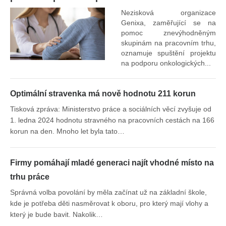
Nezisková organizace
Genixa, zaměřující se na
pomoc znevýhodněným
skupinám na pracovním trhu,
oznamuje spuštění projektu
na podporu onkologických...
Optimální stravenka má nově hodnotu 211 korun
Tisková zpráva: Ministerstvo práce a sociálních věcí zvyšuje od
1. ledna 2024 hodnotu stravného na pracovních cestách na 166
korun na den. Mnoho let byla tato…
Firmy pomáhají mladé generaci najít vhodné místo na
trhu práce
Správná volba povolání by měla začínat už na základní škole,
kde je potřeba děti nasměrovat k oboru, pro který mají vlohy a
který je bude bavit. Nakolik…