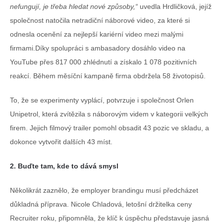
nefungují, je třeba hledat nové způsoby,“
uvedla Hrdličková, jejíž
společnost natočila netradiční náborové video, za které si
odnesla ocenění za nejlepší kariérní video mezi malými
firmami.Díky spolupráci s ambasadory dosáhlo video na
YouTube přes 817 000 zhlédnutí a získalo 1 078 pozitivních
reakcí. Během měsíční kampaně firma obdržela 58 životopisů.
To, že se experimenty vyplácí, potvrzuje i společnost Orlen
Unipetrol, která zvítězila s náborovým videm v kategorii velkých
firem. Jejich
filmový trailer
pomohl obsadit 43 pozic ve skladu, a
dokonce vytvořit dalších 43 míst.
2. Buďte tam, kde to dává smysl
Několikrát zaznělo, že employer brandingu musí předcházet
důkladná příprava. Nicole Chladová, letošní držitelka ceny
Recruiter roku, připomněla, že klíč k úspěchu představuje jasná