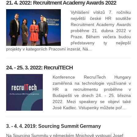
21. 4. 2022: Recruitment Academy Awards 2022
Na
kt
Vyhlášení vítězů 7. ročníku
něk
největší české HR soutěže
jak
Recruitment Academy Awards
proběhne 21. dubna 2022 v
Praze. Během večera budou
16
představeny ty nejlepší
projekty v kategoriích Pracovní inzerát, Ná...
24. - 25. 3. 2022: RecruiTECH
Konference RecruITech Hungary
Vr
zaměřená na technologie využívané v
mís
HR a recruitmentu proběhne v
Budapešti ve dnech 24. - 25. března
2022. Mezi speakery se objeví také
José Kadlec. Vstupenky můžete poř...
3. - 4. 4. 2019: Sourcing Summit Germany
Na Sourcing Summitu v německém Mnichově vystoupí Josef