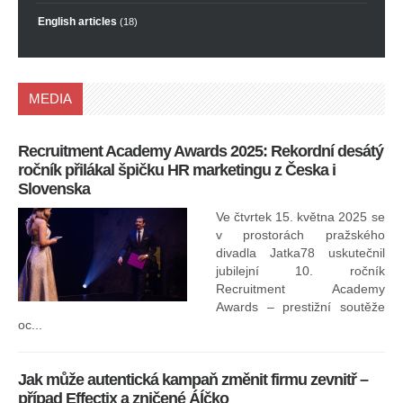
English articles
(18)
MEDIA
Recruitment Academy Awards 2025: Rekordní desátý
Ko
ročník přilákal špičku HR marketingu z Česka i
uk
Slovenska
30.
ryc
Ve čtvrtek 15. května 2025 se
odp
v prostorách pražského
divadla Jatka78 uskutečnil
jubilejní 10. ročník
In
Recruitment Academy
ne
Awards – prestižní soutěže
oc...
Jak může autentická kampaň změnit firmu zevnitř –
případ Effectix a zničené ÁÍčko