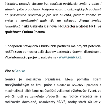
iniciativy, protože chceme být součástí pozitivních změn v oblasti
zdraví a péče o pacienty. Podpora návratu onkologických pacientů
do pracovního prostředí je pro nás důležitá, protože věříme, že
práce a zaměstnání mají vliv na celkovou životní kvalitu
jednotlivců,"
říká
Gabriela Kleinová, HR
Director
a
Global
HR IT ve
společnosti Curium Pharma.
S podporou stávajících i budoucích partnerů má projekt potenciál
rozšířit svou pomoc na další skupiny pacientů s různými diagnózami.
.
Více informací o projektu najdete na -
www.genixa.cz
Více o
Genixe
Genixa je nezisková organizace
, která
pomáhá lidem
znevýhodněným na trhu práce
s hledáním nového uplatnění a
maximalizací jejich šancí na úspěšné zvládnutí výběrových řízení. Ve
své činnosti se zaměřuje především na
rodiče vracející se z
rodičovské dovolené, absolventy SŠ/VŠ, osoby starší 60 let
či