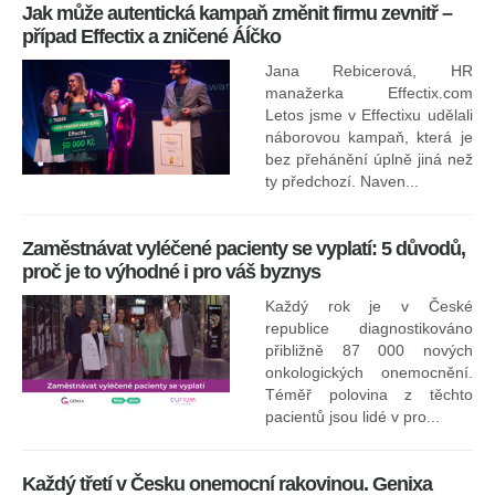
Jak může autentická kampaň změnit firmu zevnitř –
případ Effectix a zničené ÁÍčko
Jana Rebicerová, HR
nej
manažerka Effectix.com
Letos jsme v Effectixu udělali
náborovou kampaň, která je
Ná
bez přehánění úplně jiná než
sk
ty předchozí. Naven...
Zaměstnávat vyléčené pacienty se vyplatí: 5 důvodů,
proč je to výhodné i pro váš byznys
Každý rok je v České
republice diagnostikováno
přibližně 87 000 nových
onkologických onemocnění.
Ne
Téměř polovina z těchto
za
pacientů jsou lidé v pro...
O
Každý třetí v Česku onemocní rakovinou. Genixa