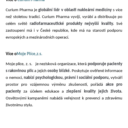
Více o
Curium Pharma
Curium Pharma je
globální lídr v oblasti nukleární medicíny
s více
než stoletou
tradicí.
Curium Pharma vyvíjí, vyrábí a distribuuje po
celém světě
radiofarmaceutické
produkty nejvyšší kvality.
Své
zastoupení má i v České republice, kde má na starosti podporu
evropských a mezinárodních operací.
Více o
Moje Plíce,
z
.s
.
Moje plíce, z. s.
je nezisková organizace, která
podporuje pacienty
s rakovinou plic
a jejich
osoby blízké
. Poskytuje ověřené informace
o nemoci,
nabízí psychologickou, právní i sociální podporu,
vytváří
prostor pro vzájemnou výměnu zkušeností, pořádá
akce pro
pacienty
za účelem edukace a
zlepšení kvality jejich života.
O
světovými kampaněmi
n
abádá veřejnost k prevenci a zdravému
životnímu stylu.