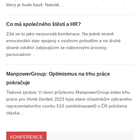
který je bude bavit. Nakolik…
Co má společného štěstí a HR?
Zdá se to jako nesourodá kombinace. Na jedné straně
emocionální stav spojený s osobním pohodlím a na druhé
straně odvětví zabývajícím se náborovými procesy,
personálním…
ManpowerGroup: Optimismus na trhu práce
pokračuje
Tisková zpráva: V rámci průzkumu ManpowerGroup index trhu
práce pro čtvrté čtvrtletí 2023 byla všem účastníkům vybraného
reprezentativního vzorku 510 zaměstnavatelů v ČR položena
otázka:…
KONFERENCE