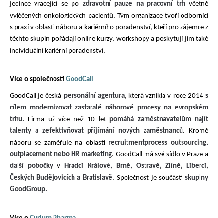
jedince vracející se po
zdravotní pauze na pracovní trh
včetně
vyléčených onkologických pacientů. Tým organizace tvoří odborníci
s praxí v oblasti náboru a kariérního poradenství, kteří pro zájemce z
těchto skupin pořádají online kurzy, workshopy a poskytují jim také
individuální kariérní poradenství.
Více o společnosti
GoodCall
GoodCall je česká
personální agentura
, která vznikla v roce 2014
s
cílem modernizovat zastaralé náborové procesy na evropském
trhu.
Firma už více než 10 let
pomáhá zaměstnavatelům najít
talenty a zefektivňovat příjímání nových zaměstnanců
. Kromě
náboru se zaměřuje na oblasti
recruitmentprocess
outsourcing,
outplacement
nebo HR marketing
. GoodCall
má své sídlo v Praze a
další pobočky
v
Hradci Králové, Brně,
Ostravě, Zlíně, Liberci,
Českých Budějovicích a Bratislavě
. Společnost je součástí
skupiny
GoodGroup.