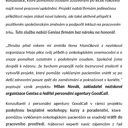
konzultace,
které pomohou osobám zotaveným po léčbě rakoviny
najít nové pracovní uplatnění. Projekt nabízí firmám jedinečnou
příležitost
nejen
získat
nové talenty, ale také aktivně přispět k
pozitivním společenským změnám a podpořit inkluzi na pracovním
trhu.
Tuto službu nabízí Genixa
firmám bez nároku na honorář.
„Zhruba před rokem mi zmínila Ilona Mančíková
z neziskové
organizace Moje plíce svůj příběh o onkologickém onemocnění a o
snaze pomáhat ostatním s podobným osudem. Společně jsme
dospěli k názoru, že bychom propojili naše byznysové znalosti a
vytvořili projekt, který pomůže vyléčeným pacientům vrátit se po
delší zdravotní pauze zpět do zaměstnání a pokračovat v kariéře,"
popisuje vznik projektu
Milan Novák, zakladatel neziskové
organizace Genixa
a ředitel personální agentury GoodCall.
Konzultanti z personální agentury GoodCall
v rámci projektu
poskytnou bezplatné workshopy, kurzy a poradenství,
které
pomůžou vyléčeným onkologickým pacientům se snadněji
vrátit do
pracovního prostředí.
Náboroví experti navíc zájemcům z řad