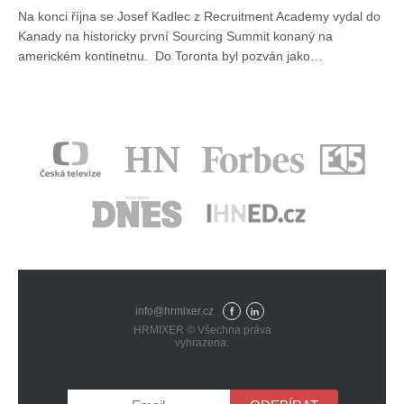
Na konci října se Josef Kadlec z Recruitment Academy vydal do
Kanady na historicky první Sourcing Summit konaný na
americkém kontinetnu. Do Toronta byl pozván jako…
info@hrmixer.cz
Fac
Lin
HRMIXER © Všechna práva
eb
ked
vyhrazena.
ook
In