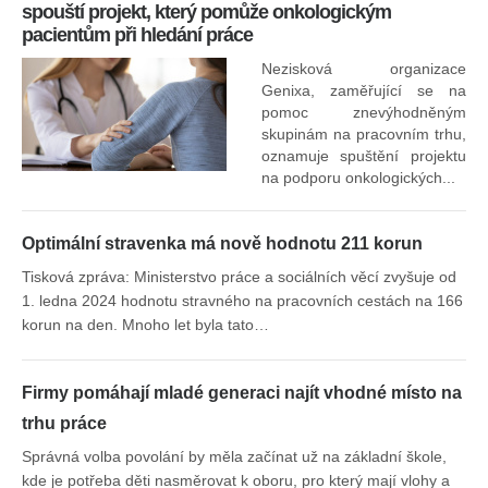
spouští projekt, který pomůže onkologickým
pacientům při hledání práce
Nezisková organizace
Genixa, zaměřující se na
pomoc znevýhodněným
skupinám na pracovním trhu,
oznamuje spuštění projektu
na podporu onkologických...
Optimální stravenka má nově hodnotu 211 korun
Tisková zpráva: Ministerstvo práce a sociálních věcí zvyšuje od
1. ledna 2024 hodnotu stravného na pracovních cestách na 166
korun na den. Mnoho let byla tato…
Firmy pomáhají mladé generaci najít vhodné místo na
trhu práce
Správná volba povolání by měla začínat už na základní škole,
kde je potřeba děti nasměrovat k oboru, pro který mají vlohy a