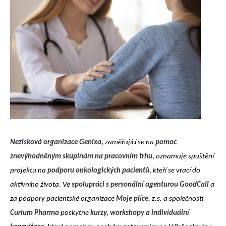
Nezisková organizace Genixa
,
zaměřující se na
pomoc
znevýhodněným skupinám na pracovním trhu,
oznamuje spuštění
projektu na
podporu
onkologických pacientů
,
kteří se vrací do
aktivního života
. Ve
spolupráci s personální agenturou GoodCall
a
za podpory
pacientské organizace
Moje plíce
, z.s.
a
společ
nosti
Curium Pharma
poskytne
kurzy, workshopy a individuální