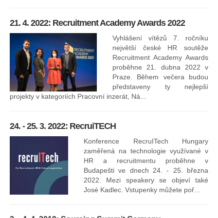
8.
ko
21. 4. 2022: Recruitment Academy Awards 2022
Na
kt
Vyhlášení vítězů 7. ročníku
něk
největší české HR soutěže
jak
Recruitment Academy Awards
proběhne 21. dubna 2022 v
Praze. Během večera budou
16
představeny ty nejlepší
projekty v kategoriích Pracovní inzerát, Ná...
24. - 25. 3. 2022: RecruiTECH
Konference RecruITech Hungary
Vr
zaměřená na technologie využívané v
mís
HR a recruitmentu proběhne v
Budapešti ve dnech 24. - 25. března
2022. Mezi speakery se objeví také
José Kadlec. Vstupenky můžete poř...