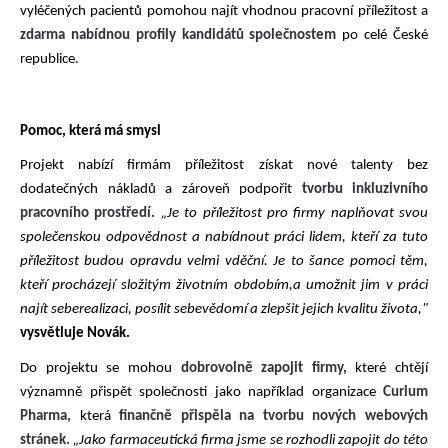
vyléčených pacientů pomohou najít vhodnou pracovní příležitost a
zdarma nabídnou profily kandidátů společnostem
po celé České
republice.
Pomoc, která má smysl
Projekt nabízí firmám příležitost získat nové talenty bez
dodatečných nákladů a zároveň podpořit
tvorbu inkluzivního
pracovního prostředí.
„Je to příležitost pro firmy naplňovat svou
společenskou odpovědnost a nabídnout práci lidem, kteří za tuto
příležitost budou opravdu velmi vděční. Je to šance pomoci těm,
kteří procházejí složitým životním obdobím,
a umožnit jim v práci
najít seberealizaci, posílit sebevědomí a zlepšit jejich kvalitu života,"
vysvětluje Novák.
Do projektu se mohou
dobrovolně zapojit firmy,
které chtějí
významně přispět společnosti jako například organizace
Curium
Pharma,
která
finančně přispěla na tvorbu nových webových
stránek.
„Jako farmaceutická firma jsme se rozhodli zapojit do této