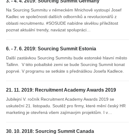
3. - 4. 4. 2019: Sourcing Summit Germany
Na Sourcing Summitu v německém Mnichově vystoupí Josef
Kadlec ve společnosti dalších odborníků a revolucionářů z
oblasti recruitmentu. #SOSUDE nabídne skvělou příležitost
poznat aktuální trendy, navázat spolupráci…
6. - 7. 6. 2019: Sourcing Summit Estonia
Další zastávkou Sourcing Summitu bude estonské hlavní město
Tallinn. V této pobaltské zemi se bude Sourcing Summit konat
poprvé. V programu se setkáte s přednáškou Josefa Kadlece.
21. 11. 2019: Recruitment Academy Awards 2019
Jubilejní V. ročník Recruitment Academy Awards 2019 se
uskuteční 21. listopadu. Soutěž pro firmy, které mění český HR
marketing je otevřená všem zajímavým projektům. I v…
30. 10. 2018: Sourcing Summit Canada