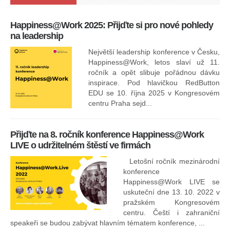
Happiness@Work 2025: Přijďte si pro nové pohledy
15
na leadership
Největší leadership konference v Česku,
Happiness@Work, letos slaví už 11.
ročník a opět slibuje pořádnou dávku
inspirace. Pod hlavičkou RedButton
EDU se 10. října 2025 v Kongresovém
pro
centru Praha sejd...
13
Přijďte na 8. ročník konference Happiness@Work
LIVE o udržitelném štěstí ve firmách
Letošní ročník mezinárodní
konference
Happiness@Work LIVE se
uskuteční dne 13. 10. 2022 v
pražském Kongresovém
centru. Čeští i zahraniční
speakeři se budou zabývat hlavním tématem konference, ...