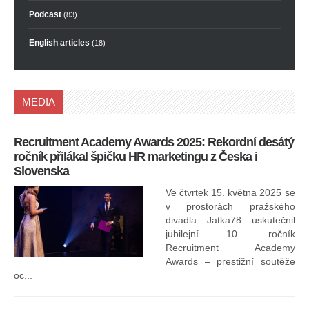
Podcast
(83)
English articles
(18)
MEDIA
Recruitment Academy Awards 2025: Rekordní desátý
Ko
ročník přilákal špičku HR marketingu z Česka i
uk
Slovenska
30.
ryc
Ve čtvrtek 15. května 2025 se
odp
v prostorách pražského
divadla Jatka78 uskutečnil
jubilejní 10. ročník
In
Recruitment Academy
ne
Awards – prestižní soutěže
oc...