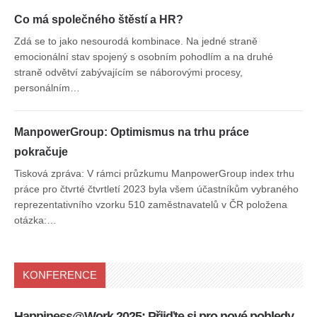
Co má společného štěstí a HR?
Zdá se to jako nesourodá kombinace. Na jedné straně
emocionální stav spojený s osobním pohodlím a na druhé
straně odvětví zabývajícím se náborovými procesy,
personálním…
ManpowerGroup: Optimismus na trhu práce
pokračuje
Tisková zpráva: V rámci průzkumu ManpowerGroup index trhu
práce pro čtvrté čtvrtletí 2023 byla všem účastníkům vybraného
reprezentativního vzorku 510 zaměstnavatelů v ČR položena
otázka:…
KONFERENCE
Happiness@Work 2025: Přijďte si pro nové pohledy
15