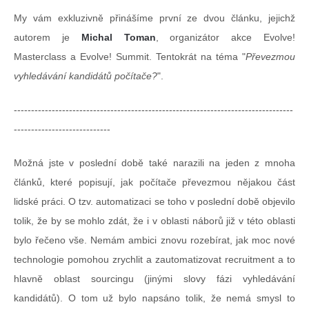
My vám exkluzivně přinášíme první ze dvou článku, jejichž
autorem je
Michal Toman
, organizátor akce Evolve!
Masterclass a Evolve! Summit. Tentokrát na téma "
Převezmou
vyhledávání kandidátů počítače?
".
---------------------------------------------------------------------------------
----------------------------
Možná jste v poslední době také narazili na jeden z mnoha
článků, které popisují, jak počítače převezmou nějakou část
lidské práci. O tzv. automatizaci se toho v poslední době objevilo
tolik, že by se mohlo zdát, že i v oblasti náborů již v této oblasti
bylo řečeno vše. Nemám ambici znovu rozebírat, jak moc nové
technologie pomohou zrychlit a zautomatizovat recruitment a to
hlavně oblast sourcingu (jinými slovy fázi vyhledávání
kandidátů). O tom už bylo napsáno tolik, že nemá smysl to