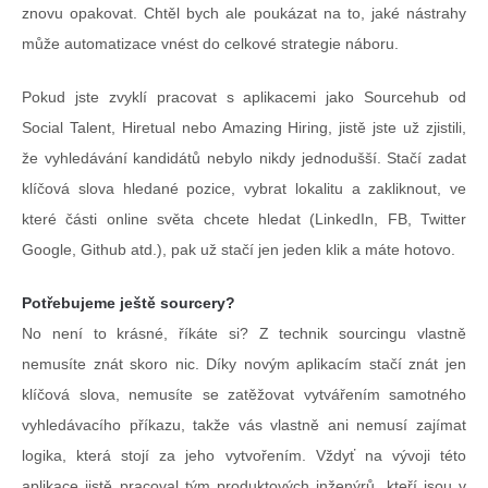
znovu opakovat. Chtěl bych ale poukázat na to, jaké nástrahy
může automatizace vnést do celkové strategie náboru.
Pokud jste zvyklí pracovat s aplikacemi jako Sourcehub od
Social Talent, Hiretual nebo Amazing Hiring, jistě jste už zjistili,
že vyhledávání kandidátů nebylo nikdy jednodušší. Stačí zadat
klíčová slova hledané pozice, vybrat lokalitu a zakliknout, ve
které části online světa chcete hledat (LinkedIn, FB, Twitter
Google, Github atd.), pak už stačí jen jeden klik a máte hotovo.
Potřebujeme ještě sourcery?
No není to krásné, říkáte si? Z technik sourcingu vlastně
nemusíte znát skoro nic. Díky novým aplikacím stačí znát jen
klíčová slova, nemusíte se zatěžovat vytvářením samotného
vyhledávacího příkazu, takže vás vlastně ani nemusí zajímat
logika, která stojí za jeho vytvořením. Vždyť na vývoji této
aplikace jistě pracoval tým produktových inženýrů, kteří jsou v