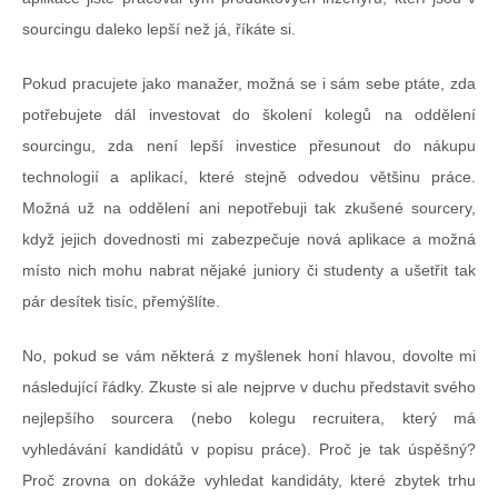
sourcingu daleko lepší než já, říkáte si.
Pokud pracujete jako manažer, možná se i sám sebe ptáte, zda
potřebujete dál investovat do školení kolegů na oddělení
sourcingu, zda není lepší investice přesunout do nákupu
technologií a aplikací, které stejně odvedou většinu práce.
Možná už na oddělení ani nepotřebuji tak zkušené sourcery,
když jejich dovednosti mi zabezpečuje nová aplikace a možná
místo nich mohu nabrat nějaké juniory či studenty a ušetřit tak
pár desítek tisíc, přemýšlíte.
No, pokud se vám některá z myšlenek honí hlavou, dovolte mi
následující řádky. Zkuste si ale nejprve v duchu představit svého
nejlepšího sourcera (nebo kolegu recruitera, který má
vyhledávání kandidátů v popisu práce). Proč je tak úspěšný?
Proč zrovna on dokáže vyhledat kandidáty, které zbytek trhu