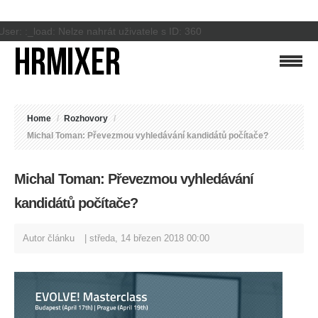
User: :_load: Nelze nahrát uživatele s ID: 360
Home
/
Rozhovory
/
Michal Toman: Převezmou vyhledávání kandidátů počítače?
Michal Toman: Převezmou vyhledávání
kandidátů počítače?
Autor článku
středa, 14 březen 2018 00:00