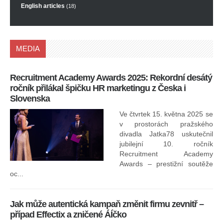
English articles
(18)
MEDIA
Recruitment Academy Awards 2025: Rekordní desátý
Ko
ročník přilákal špičku HR marketingu z Česka i
uk
Slovenska
30.
ryc
Ve čtvrtek 15. května 2025 se
odp
v prostorách pražského
divadla Jatka78 uskutečnil
jubilejní 10. ročník
In
Recruitment Academy
ne
Awards – prestižní soutěže
oc...
Jak může autentická kampaň změnit firmu zevnitř –
případ Effectix a zničené ÁÍčko