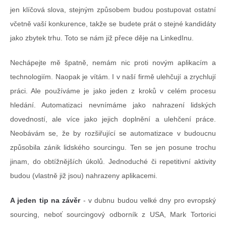
jen klíčová slova, stejným způsobem budou postupovat ostatní
včetně vaší konkurence, takže se budete prát o stejné kandidáty
jako zbytek trhu. Toto se nám již přece děje na LinkedInu.
Nechápejte mě špatně, nemám nic proti novým aplikacím a
technologiím. Naopak je vítám. I v naší firmě ulehčují a zrychlují
práci. Ale používáme je jako jeden z kroků v celém procesu
hledání. Automatizaci nevnímáme jako nahrazení lidských
dovedností, ale více jako jejich doplnění a ulehčení práce.
Neobávám se, že by rozšiřující se automatizace v budoucnu
způsobila zánik lidského sourcingu. Ten se jen posune trochu
jinam, do obtížnějších úkolů. Jednoduché či repetitivní aktivity
budou (vlastně již jsou) nahrazeny aplikacemi.
A jeden tip na závěr
- v dubnu budou velké dny pro evropský
sourcing, neboť sourcingový odborník z USA, Mark Tortorici