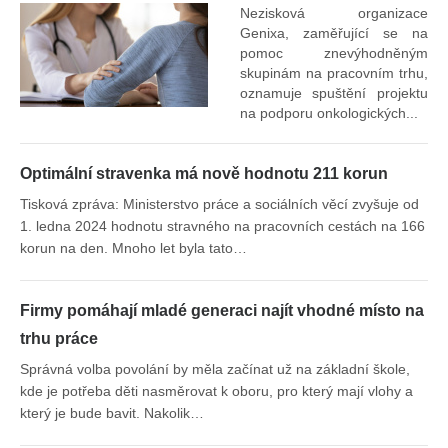
Nezisková organizace
Genixa, zaměřující se na
pomoc znevýhodněným
skupinám na pracovním trhu,
oznamuje spuštění projektu
na podporu onkologických...
Optimální stravenka má nově hodnotu 211 korun
Tisková zpráva: Ministerstvo práce a sociálních věcí zvyšuje od
1. ledna 2024 hodnotu stravného na pracovních cestách na 166
korun na den. Mnoho let byla tato…
Firmy pomáhají mladé generaci najít vhodné místo na
trhu práce
Správná volba povolání by měla začínat už na základní škole,
kde je potřeba děti nasměrovat k oboru, pro který mají vlohy a
který je bude bavit. Nakolik…