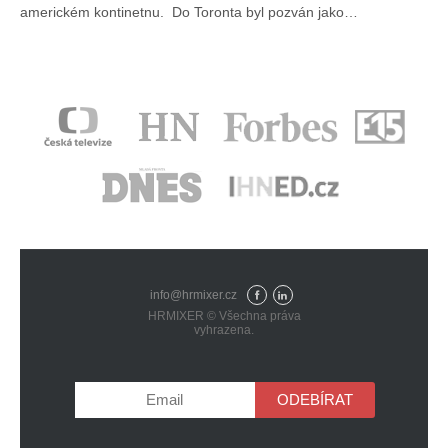
americkém kontinetnu. Do Toronta byl pozván jako…
info@hrmixer.cz
Fac
Lin
HRMIXER © Všechna práva
eb
ked
vyhrazena.
ook
In