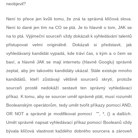
neobjevil?
Není to přece jen kvůli tomu, že zná ta správná klíčová slova.
Není to dané jen tím na CO se ptá. Je to hlavně o tom, JAK se
na to ptá. Výjimeční sourceři vždy dokázali k vyhledávání talentů
přistupovat velmi originálně. Dokázali si představit, jak
vyhledávaný kandidát vypadá, kde tráví čas, s kým a o čem se
baví, a hlavně JAK se mají internetu (hlavně Googlu) správně
zeptat, aby jim takovéto kandidáty ukázal. Stále existuje mnoho
kandidátů, kteří zůstávají většině sourcerů skrytí, protože
sourceři prostě nedokáží sestavit ten správný vyhledávací
příkaz. K tomu, aby se sourcer uměl správně ptát, musí rozumět
Booleanským operátorům, tedy umět tvořit příkazy pomocí AND,
OR NOT a správně je modifikovat pomocí "", *, () a dalších.
Umět správně napsat vyhledávací příkaz pomocí Booleanů vždy
bývala klíčová vlastnost každého dobrého sourcera a zároveň