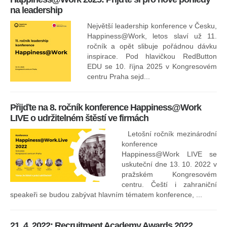
na leadership
Největší leadership konference v Česku,
Happiness@Work, letos slaví už 11.
ročník a opět slibuje pořádnou dávku
inspirace. Pod hlavičkou RedButton
EDU se 10. října 2025 v Kongresovém
pro
centru Praha sejd...
13
Přijďte na 8. ročník konference Happiness@Work
LIVE o udržitelném štěstí ve firmách
Letošní ročník mezinárodní
konference
Happiness@Work LIVE se
uskuteční dne 13. 10. 2022 v
pražském Kongresovém
centru. Čeští i zahraniční
speakeři se budou zabývat hlavním tématem konference, ...
8.
ko
21. 4. 2022: Recruitment Academy Awards 2022