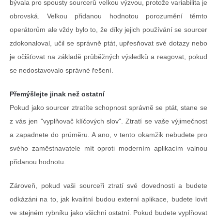
bývala pro spousty sourcerů velkou výzvou, protože variabilita je
obrovská. Velkou přidanou hodnotou porozumění těmto
operátorům ale vždy bylo to, že díky jejich používání se sourcer
zdokonaloval, učil se správně ptát, upřesňovat své dotazy nebo
je očišťovat na základě průběžných výsledků a reagovat, pokud
se nedostavovalo správné řešení.
Přemýšlejte jinak než ostatní
Pokud jako sourcer ztratíte schopnost správně se ptát, stane se
z vás jen "vyplňovač klíčových slov". Ztratí se vaše výjimečnost
a zapadnete do průměru. A ano, v tento okamžik nebudete pro
svého zaměstnavatele mít oproti moderním aplikacím valnou
přidanou hodnotu.
Zároveň, pokud vaši sourceři ztratí své dovednosti a budete
odkázáni na to, jak kvalitní budou externí aplikace, budete lovit
ve stejném rybníku jako všichni ostatní. Pokud budete vyplňovat