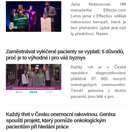
Jana Rebicerová, HR
nej
manažerka Effectix.com
Letos jsme v Effectixu udělali
náborovou kampaň, která je
Ná
bez přehánění úplně jiná než
sk
ty předchozí. Naven...
Zaměstnávat vyléčené pacienty se vyplatí: 5 důvodů,
proč je to výhodné i pro váš byznys
Každý rok je v České
republice diagnostikováno
přibližně 87 000 nových
onkologických onemocnění.
Ne
Téměř polovina z těchto
za
pacientů jsou lidé v pro...
O
Každý třetí v Česku onemocní rakovinou. Genixa
spouští projekt, který pomůže onkologickým
pacientům při hledání práce