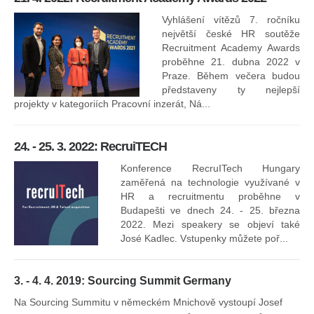
Na
kt
Vyhlášení vítězů 7. ročníku
něk
největší české HR soutěže
jak
Recruitment Academy Awards
proběhne 21. dubna 2022 v
Praze. Během večera budou
16
představeny ty nejlepší
projekty v kategoriích Pracovní inzerát, Ná...
24. - 25. 3. 2022: RecruiTECH
Konference RecruITech Hungary
Vr
zaměřená na technologie využívané v
mís
HR a recruitmentu proběhne v
Budapešti ve dnech 24. - 25. března
2022. Mezi speakery se objeví také
José Kadlec. Vstupenky můžete poř...
3. - 4. 4. 2019: Sourcing Summit Germany
Na Sourcing Summitu v německém Mnichově vystoupí Josef