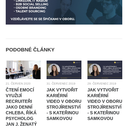
PODOBNÉ ČLÁNKY
21. ČERVEN 2020
31. ČERVENEC 2019
29. ČERVENEC 2019
ČTENÍ EMOCÍ
JAK VYTVOŘIT
JAK VYTVOŘIT
VYUŽIJÍ
KARIÉRNÍ
KARIÉRNÍ
RECRUITEŘI
VIDEO V OBORU
VIDEO V OBORU
JAKO DENNÍ
STROJÍRENSTVÍ
STROJÍRENSTVÍ
CHLEBA, ŘÍKÁ
- S KATEŘINOU
- S KATEŘINOU
PSYCHOLOG
SAMKOVOU
SAMKOVOU
JAN J. ŽENATÝ