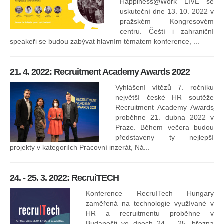
Happiness@Work LIVE se
uskuteční dne 13. 10. 2022 v
pražském Kongresovém
centru. Čeští i zahraniční
speakeři se budou zabývat hlavním tématem konference, ...
8.
ko
21. 4. 2022: Recruitment Academy Awards 2022
Na
kt
Vyhlášení vítězů 7. ročníku
něk
největší české HR soutěže
jak
Recruitment Academy Awards
proběhne 21. dubna 2022 v
Praze. Během večera budou
16
představeny ty nejlepší
projekty v kategoriích Pracovní inzerát, Ná...
24. - 25. 3. 2022: RecruiTECH
Konference RecruITech Hungary
Vr
zaměřená na technologie využívané v
mís
HR a recruitmentu proběhne v
Budapešti ve dnech 24. - 25. března