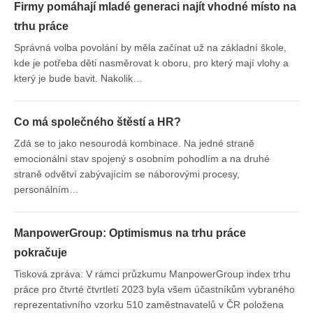
Firmy pomáhají mladé generaci najít vhodné místo na
trhu práce
Správná volba povolání by měla začínat už na základní škole,
kde je potřeba děti nasměrovat k oboru, pro který mají vlohy a
který je bude bavit. Nakolik…
Co má společného štěstí a HR?
Zdá se to jako nesourodá kombinace. Na jedné straně
emocionální stav spojený s osobním pohodlím a na druhé
straně odvětví zabývajícím se náborovými procesy,
personálním…
ManpowerGroup: Optimismus na trhu práce
pokračuje
Tisková zpráva: V rámci průzkumu ManpowerGroup index trhu
práce pro čtvrté čtvrtletí 2023 byla všem účastníkům vybraného
reprezentativního vzorku 510 zaměstnavatelů v ČR položena