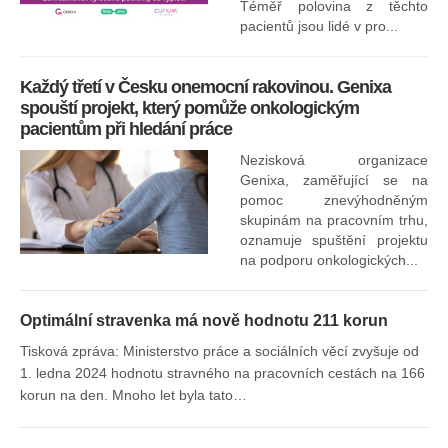
Ne
Téměř polovina z těchto
za
pacientů jsou lidé v pro...
O
Každý třetí v Česku onemocní rakovinou. Genixa
spouští projekt, který pomůže onkologickým
pacientům při hledání práce
Nezisková organizace
Genixa, zaměřující se na
pomoc znevýhodněným
skupinám na pracovním trhu,
oznamuje spuštění projektu
na podporu onkologických...
Optimální stravenka má nově hodnotu 211 korun
Tisková zpráva: Ministerstvo práce a sociálních věcí zvyšuje od
1. ledna 2024 hodnotu stravného na pracovních cestách na 166
korun na den. Mnoho let byla tato…