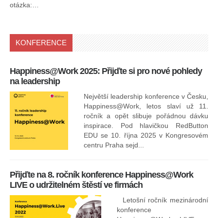
otázka:…
KONFERENCE
Happiness@Work 2025: Přijďte si pro nové pohledy
15
na leadership
Největší leadership konference v Česku,
Happiness@Work, letos slaví už 11.
ročník a opět slibuje pořádnou dávku
inspirace. Pod hlavičkou RedButton
EDU se 10. října 2025 v Kongresovém
pro
centru Praha sejd...
13
Přijďte na 8. ročník konference Happiness@Work
LIVE o udržitelném štěstí ve firmách
Letošní ročník mezinárodní
konference