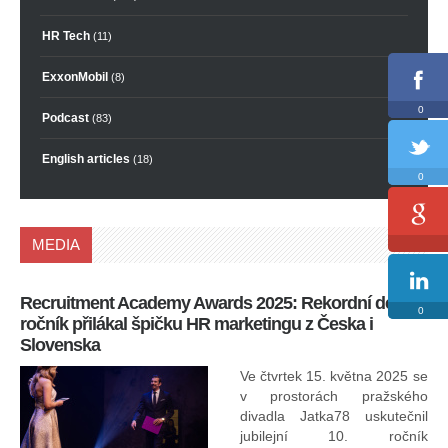
HR Tech
(11)
ExxonMobil
(8)
0
Podcast
(83)
English articles
(18)
0
MEDIA
Recruitment Academy Awards 2025: Rekordní desátý
Ko
0
ročník přilákal špičku HR marketingu z Česka i
uk
Slovenska
30.
ryc
Ve čtvrtek 15. května 2025 se
odp
v prostorách pražského
divadla Jatka78 uskutečnil
jubilejní 10. ročník