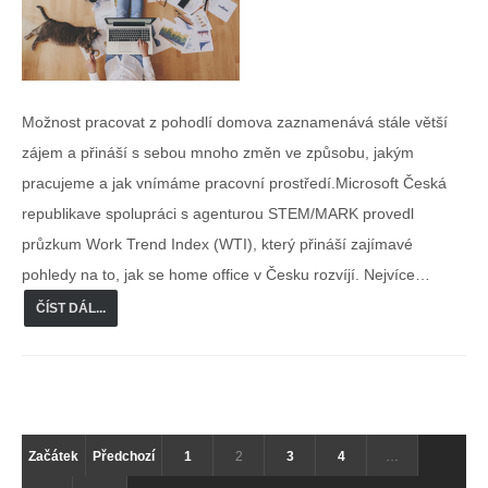
Možnost pracovat z pohodlí domova zaznamenává stále větší
zájem a přináší s sebou mnoho změn ve způsobu, jakým
pracujeme a jak vnímáme pracovní prostředí.Microsoft Česká
republikave spolupráci s agenturou STEM/MARK provedl
průzkum Work Trend Index (WTI), který přináší zajímavé
pohledy na to, jak se home office v Česku rozvíjí. Nejvíce…
ČÍST DÁL...
Začátek
Předchozí
1
2
3
4
…