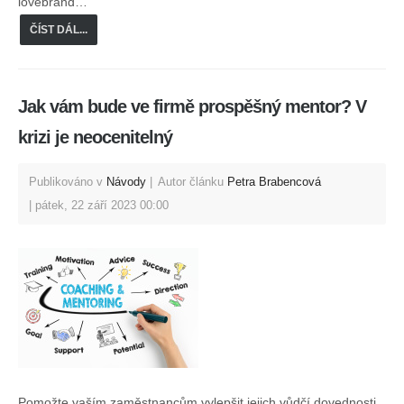
lovebrand…
ČÍST DÁL...
Jak vám bude ve firmě prospěšný mentor? V
krizi je neocenitelný
Publikováno v
Návody
Autor článku
Petra Brabencová
pátek, 22 září 2023 00:00
Pomožte vaším zaměstnancům vylepšit jejich vůdčí dovednosti