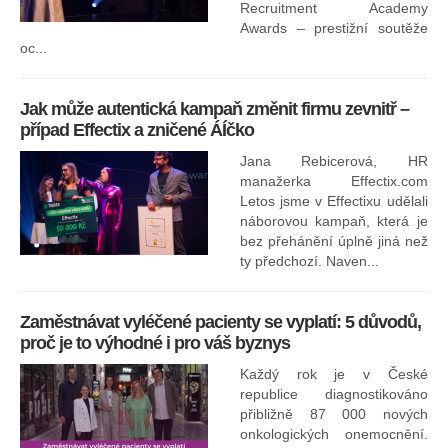
In
Recruitment Academy
ne
Awards – prestižní soutěže
oc...
Jak může autentická kampaň změnit firmu zevnitř –
případ Effectix a zničené ÁÍčko
Jana Rebicerová, HR
nej
manažerka Effectix.com
Letos jsme v Effectixu udělali
náborovou kampaň, která je
Ná
bez přehánění úplně jiná než
sk
ty předchozí. Naven...
Zaměstnávat vyléčené pacienty se vyplatí: 5 důvodů,
proč je to výhodné i pro váš byznys
Každý rok je v České
republice diagnostikováno
přibližně 87 000 nových
onkologických onemocnění.