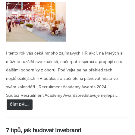
I tento rok vás čeká mnoho zajímavých HR akcí, na kterých si
můžete rozšířit své znalosti, načerpat inspiraci a propojit se s
dalšími odborníky z oboru. Podívejte se na přehled těch
nejdůležitějších HR událostí a začněte si plánovat místo ve
svém kalendáři. Recruitment Academy Awards 2024
Soutěž Recruitment Academy Awardspředstavuje nejlepší…
ČÍST DÁL...
7 tipů, jak budovat lovebrand