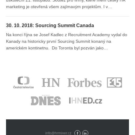
uskuteční 21. listopadu. Soutěž pro firmy, které mění český HR
marketing je otevřená všem zajímavým projektům. I v…
30. 10. 2018: Sourcing Summit Canada
Na konci října se Josef Kadlec z Recruitment Academy vydal do
Kanady na historicky první Sourcing Summit konaný na
americkém kontinetnu. Do Toronta byl pozván jako…
info@hrmixer.cz