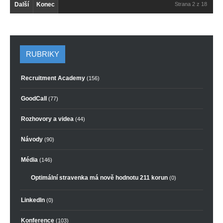
Další
Konec
Strana 2 z 18
RUBRIKY
Recruitment Academy
(156)
GoodCall
(77)
Rozhovory a videa
(44)
Návody
(90)
Média
(146)
Optimální stravenka má nově hodnotu 211 korun
(0)
LinkedIn
(0)
Konference
(103)