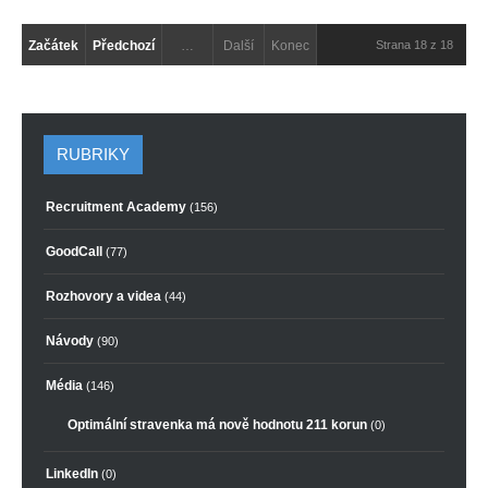
Začátek
Předchozí
…
Další
Konec
Strana 18 z 18
RUBRIKY
Recruitment Academy
(156)
GoodCall
(77)
Rozhovory a videa
(44)
Návody
(90)
Média
(146)
Optimální stravenka má nově hodnotu 211 korun
(0)
LinkedIn
(0)