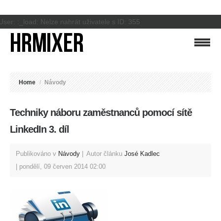
User: :_load: Nelze nahrát uživatele s ID: 355
Home
/
Návody
Techniky náboru zaměstnanců pomocí sítě
LinkedIn 3. díl
Publikováno v
Návody
Autor článku
José Kadlec
pondělí, 09 červen 2014 02:00