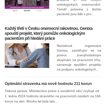
onkologických onemocnění.
Ne
Téměř polovina z těchto
za
pacientů jsou lidé v pro...
O
Každý třetí v Česku onemocní rakovinou. Genixa
spouští projekt, který pomůže onkologickým
pacientům při hledání práce
Nezisková organizace
Genixa, zaměřující se na
pomoc znevýhodněným
skupinám na pracovním trhu,
oznamuje spuštění projektu
na podporu onkologických...
Optimální stravenka má nově hodnotu 211 korun
Tisková zpráva: Ministerstvo práce a sociálních věcí zvyšuje od
1. ledna 2024 hodnotu stravného na pracovních cestách na 166
korun na den. Mnoho let byla tato…