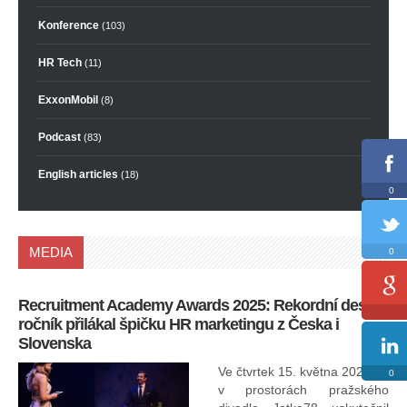
Konference
(103)
HR Tech
(11)
ExxonMobil
(8)
Podcast
(83)
English articles
(18)
0
MEDIA
0
Recruitment Academy Awards 2025: Rekordní desátý
Ko
ročník přilákal špičku HR marketingu z Česka i
uk
Slovenska
30.
ryc
Ve čtvrtek 15. května 2025 se
0
odp
v prostorách pražského