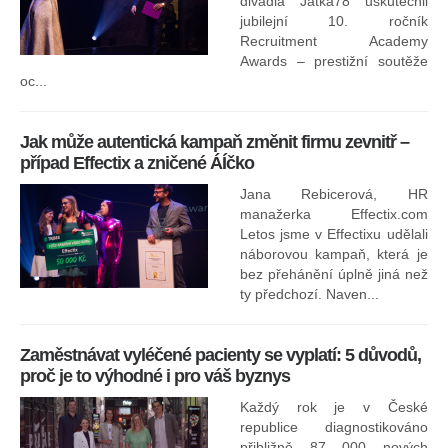
divadla Jatka78 uskutečnil
jubilejní 10. ročník
In
Recruitment Academy
ne
Awards – prestižní soutěže
oc...
Jak může autentická kampaň změnit firmu zevnitř –
případ Effectix a zničené ÁÍčko
Jana Rebicerová, HR
nej
manažerka Effectix.com
Letos jsme v Effectixu udělali
náborovou kampaň, která je
Ná
bez přehánění úplně jiná než
sk
ty předchozí. Naven...
Zaměstnávat vyléčené pacienty se vyplatí: 5 důvodů,
proč je to výhodné i pro váš byznys
Každý rok je v České
republice diagnostikováno
přibližně 87 000 nových