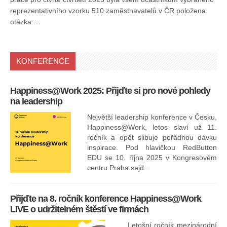
reprezentativního vzorku 510 zaměstnavatelů v ČR položena
otázka:…
KONFERENCE
Happiness@Work 2025: Přijďte si pro nové pohledy
15
na leadership
Největší leadership konference v Česku,
Happiness@Work, letos slaví už 11.
ročník a opět slibuje pořádnou dávku
inspirace. Pod hlavičkou RedButton
EDU se 10. října 2025 v Kongresovém
pro
centru Praha sejd...
13
Přijďte na 8. ročník konference Happiness@Work
LIVE o udržitelném štěstí ve firmách
Letošní ročník mezinárodní