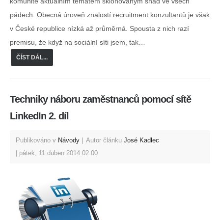
komunitě aktuálním tématem skloňovaným snad ve všech
pádech. Obecná úroveň znalostí recruitment konzultantů je však
v České republice nízká až průměrná. Spousta z nich razí
premisu, že když na sociální síti jsem, tak…
ČÍST DÁL...
Techniky náboru zaměstnanců pomocí sítě
LinkedIn 2. díl
Publikováno v
Návody
Autor článku
José Kadlec
pátek, 11 duben 2014 02:00