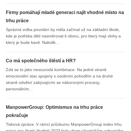
Firmy pomáhají mladé generaci najít vhodné místo na
trhu práce
Správná volba povolání by měla začínat už na základní škole,
kde je potřeba děti nasměrovat k oboru, pro který mají vlohy a
který je bude bavit. Nakolik…
Co má společného štěstí a HR?
Zdá se to jako nesourodá kombinace. Na jedné straně
emocionální stav spojený s osobním pohodlím a na druhé
straně odvětví zabývajícím se náborovými procesy,
personálním…
ManpowerGroup: Optimismus na trhu práce
pokračuje
Tisková zpráva: V rámci průzkumu ManpowerGroup index trhu
práce pro čtvrté čtvrtletí 2023 byla všem účastníkům vybraného