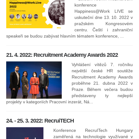
konference
Happiness@Work LIVE se
uskuteční dne 13. 10. 2022 v
pražském Kongresovém
centru. Čeští i zahraniční
speakeři se budou zabývat hlavním tématem konference, ...
8.
ko
21. 4. 2022: Recruitment Academy Awards 2022
Na
kt
Vyhlášení vítězů 7. ročníku
něk
největší české HR soutěže
jak
Recruitment Academy Awards
proběhne 21. dubna 2022 v
Praze. Během večera budou
16
představeny ty nejlepší
projekty v kategoriích Pracovní inzerát, Ná...
24. - 25. 3. 2022: RecruiTECH
Konference RecruITech Hungary
Vr
zaměřená na technologie využívané v