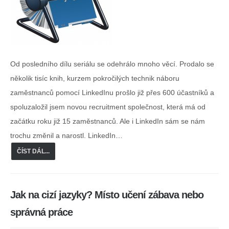
Od posledního dílu seriálu se odehrálo mnoho věcí. Prodalo se
několik tisíc knih, kurzem pokročilých technik náboru
zaměstnanců pomocí LinkedInu prošlo již přes 600 účastníků a
spoluzaložil jsem novou recruitment společnost, která má od
začátku roku již 15 zaměstnanců. Ale i LinkedIn sám se nám
trochu změnil a narostl. LinkedIn…
ČÍST DÁL...
Jak na cizí jazyky? Místo učení zábava nebo
správná práce