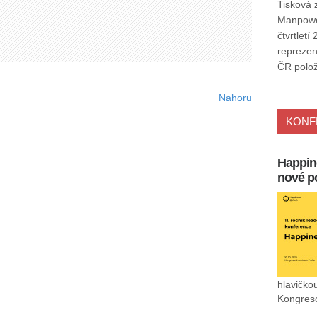
Tisková 
Manpower
čtvrtlet
reprezen
ČR polo
Nahoru
KONF
Happin
nové p
hlavičko
Kongreso