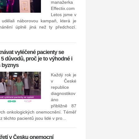
manažerka
Effectix.com
Náborový software Datacru
Letos jsme v
u udělali náborovou kampaň, která je
pod křídly skupiny Seyfor
hánění úplně jiná než ty předchozí.
návat vyléčené pacienty se
: 5 důvodů, proč je to výhodné i
š byznys
Datacruit, která dodává náboro
než dvěma stovkám firem v 
Každý rok je
Evropy. V...
v České
republice
diagnostikov
Nejlépe hodnocenou spole
áno
z pohledu zaměstnanců se 
přibližně 87
ých onkologických onemocnění. Téměř
v hotelovém oboru řetěz
z těchto pacientů jsou lidé v pro...
třetí v Česku onemocní