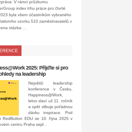
zpráva: V rámci průzkumu
Group index trhu práce pro čtvrté
í 2023 byla všem účastníkům vybraného
tativního vzorku 510 zaměstnavatelů v
žena otázka:…
ERENCE
ess@Work 2025: Přijďte si pro
15. 4. 2021: Recruitment 
ohledy na leadership
Awards 2021
Největší leadership
konference v Česku,
Happiness@Work,
letos slaví už 11. ročník
a opět slibuje pořádnou
dávku inspirace. Pod
u RedButton EDU se 10. října 2025 v
Recruitment Academy Awards
vém centru Praha sejd...
dubna 2021 v online formě.
budou představeny ty nejle