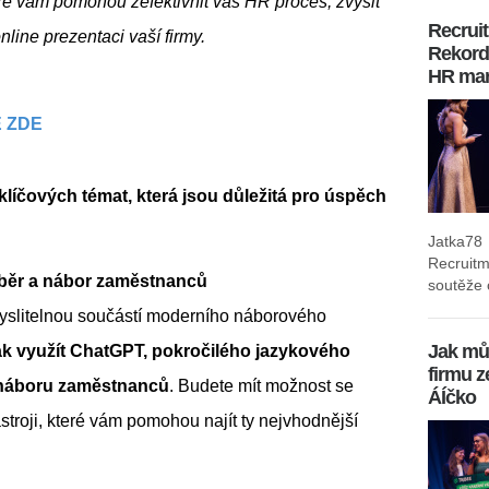
eré vám pomohou zefektivnit váš HR proces, zvýšit 
Recrui
line prezentaci vaší firmy.
Rekordn
HR mar
 ZDE
líčových témat, která jsou důležitá pro úspěch 
Jatka78
Recruit
ýběr a nábor zaměstnanců
soutěže o
yslitelnou součástí moderního náborového 
Jak mů
jak využít ChatGPT, pokročilého jazykového 
firmu z
 náboru zaměstnanců
. Budete mít možnost se 
ÁÍčko
troji, které vám pomohou najít ty nejvhodnější 