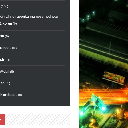
(146)
timální stravenka má nově hodnotu
1 korun
(0)
dIn
(0)
rence
(103)
ch
(11)
Mobil
(8)
st
(83)
h articles
(18)
A