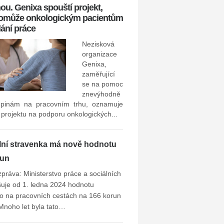
ou. Genixa spouští projekt,
pomůže onkologickým pacientům
dání práce
zaměstnavatel v poslední
stávajících i bývalých zaměs
Nezisková
ho...
organizace
Genixa,
zaměřující
se na pomoc
znevýhodně
pinám na pracovním trhu, oznamuje
 projektu na podporu onkologických...
lní stravenka má nově hodnotu
run
zpráva: Ministerstvo práce a sociálních
šuje od 1. ledna 2024 hodnotu
o na pracovních cestách na 166 korun
Mnoho let byla tato…