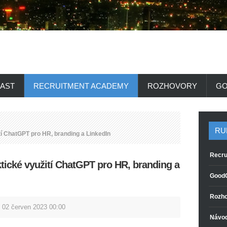
AST
RECRUITMENT ACADEMY
ROZHOVORY
GO
RU
í ChatGPT pro HR, branding a LinkedIn
Recru
ické využití ChatGPT pro HR, branding a
GoodC
Rozho
, 02 červen 2023 00:00
Návo