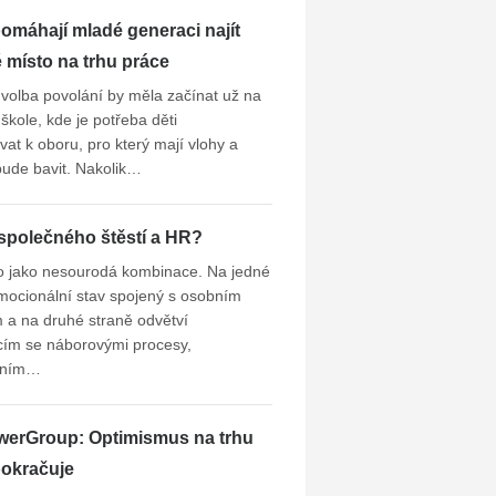
omáhají mladé generaci najít
místo na trhu práce
volba povolání by měla začínat už na
škole, kde je potřeba děti
at k oboru, pro který mají vlohy a
 bude bavit. Nakolik…
společného štěstí a HR?
o jako nesourodá kombinace. Na jedné
mocionální stav spojený s osobním
 a na druhé straně odvětví
cím se náborovými procesy,
lním…
erGroup: Optimismus na trhu
pokračuje