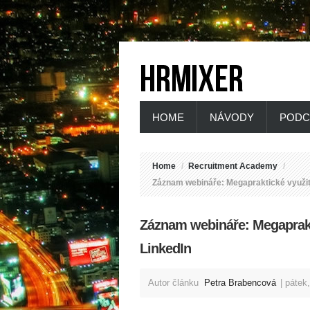
HOME
NÁVODY
PODC
Home
/
Recruitment Academy
/
Záznam webináře: Megapraktické využit
Záznam webináře: Megaprakt
LinkedIn
Autor článku
Petra Brabencová
pátek