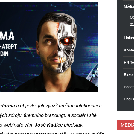
Média
Op
21
Linke
Konfe
HR Te
Exxon
Podca
Englis
zdarma 
a objevte, jak využít umělou inteligenci a 
ých zdrojů, firemního brandingu a sociální sítě 
MEDI
ho webináře vám 
José Kadlec
 představí 