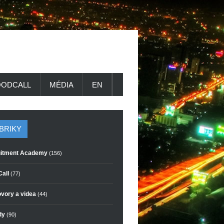
ODCALL
MÉDIA
EN
BRIKY
itment Academy
(156)
all
(77)
vory a videa
(44)
dy
(90)