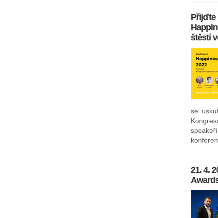
Přijďte
Happin
štěstí 
se usku
Kongres
speakeř
konferenc
21. 4.
Awards