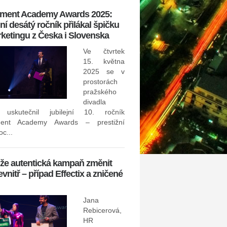
tment Academy Awards 2025:
Konference Happiness@W
í desátý ročník přilákal špičku
slaví 10 let a ukáže, jak vy
ketingu z Česka i Slovenska
leadership pro budoucnos
Ve čtvrtek
30. září 2024 –Jak se jako lí
15. května
budoucnost? Dá se rychle
2025 se v
neustálým změnám, které svět
prostorách
odpoví čeští i z...
pražského
divadla
Invalidita může výrazně om
 uskutečnil jubilejní 10. ročník
ment Academy Awards – prestižní
Proč by neměla chybět ve v
c...
pojistce?
že autentická kampaň změnit
evnitř – případ Effectix a zničené
Jana
Rebicerová,
mít zásadní dopad na naši sch
HR
a vydělávat peníze. Jednou z nej