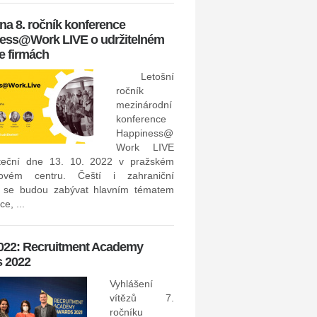
kategoriích Pracovní inze...
 na 8. ročník konference
ess@Work LIVE o udržitelném
13. - 14. 4. 2021: recruITec
ve firmách
Konfer
Letošní
Hungar
ročník
techno
mezinárodní
v HR a
konference
proběh
Happiness@
- 14.
Work LIVE
speakery se objeví také 
teční dne 13. 10. 2022 v pražském
Vstupenky můžete pořídit zde: ht
ovém centru. Čeští i zahraniční
i se budou zabývat hlavním tématem
e, ...
8. 4. 2021: TUESDAY Busi
Network: Jak koronavirová
 2022: Recruitment Academy
změnila situaci na trhu pr
 2022
Na online konferenci pod zá
Business Network, která pr
Vyhlášení
dubna 2021, si můžete poslech
vítězů 7.
přednáškách, jak koronavirová k
ročníku