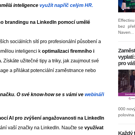
 umělá inteligence 
využít napříč celým HR.
Effectix
ho brandingu na LinkedIn pomocí umělé 
bez pře
Naven...
ch sociálních sítí pro profesionální působení a 
Zaměst
umělou inteligenci k 
optimalizaci firemního i 
vyplatí
.
 Získáte užitečné tipy a triky, jak zaujmout své 
pro vá
age a přilákat potenciální zaměstnance nebo 
značku. O své know-how se s vámi ve
 webináři 
000 nov
polovina 
ocí AI pro zvýšení angažovanosti na LinkedIn
vání vaší značky na LinkedIn. Naučte se 
využívat 
Každý 