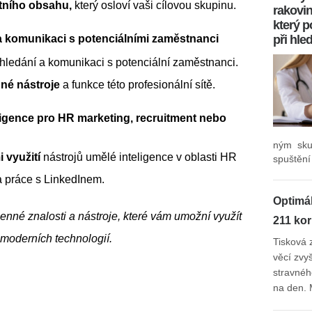
itního obsahu,
 který osloví vaši cílovou skupinu. 
rakovin
který 
při hle
 a komunikaci s potenciálními zaměstnanci
hledání a komunikaci s potenciální zaměstnanci. 
né nástroje
 a funkce této profesionální sítě.
eligence pro HR marketing, recruitment nebo 
ným sku
 využití 
nástrojů umělé inteligence v oblasti HR 
spuštění
 práce s LinkedInem. 
Optimá
enné znalosti a nástroje, které vám umožní využít 
211 ko
 moderních technologií.
Tisková 
věcí zvy
stravnéh
na den. 