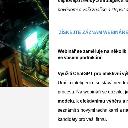
nejnovější trendy a strategie,
 kt
povědomí o vaší značce a zlepšit on
ZÍSKEJTE ZÁZNAM WEBINÁŘE
Webinář se zaměřuje na několik k
ve vašem podnikání:
Využití ChatGPT pro efektivní v
Umělá inteligence se stává neodm
procesu. Na webináři se dozvíte,
 
modelu, k efektivnímu výběru a
seznámit s novými technikami a nás
kandidáty pro vaši firmu.