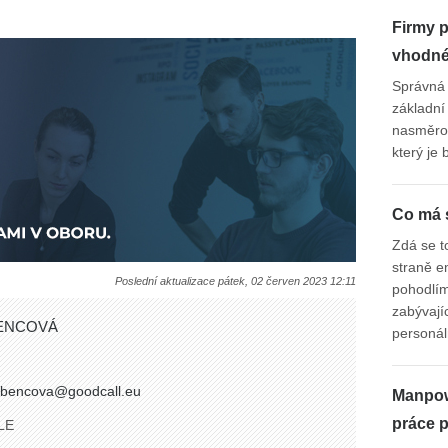
Firmy p
vhodné 
Správná 
základní 
nasměrov
který je
Co má 
Zdá se t
straně e
Poslední aktualizace pátek, 02 červen 2023 12:11
pohodlím
zabývají
ENCOVÁ
personá
abencova@goodcall.eu
Manpow
práce 
LE