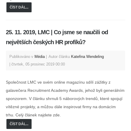
ČÍST DÁL...
25. 11. 2019, LMC | Co jsme se naučili od
největších českých HR profíků?
Publikováno v
Média
Autor článku
Kateřina Wendeling
čtvrtek, 05 prosinec 2019 00:00
Společnost LMC ve svém online magazínu sdílí zážitky z
galavečera Recruitment Academy Awards, jehož byli generálním
sponzorem. V článku shrnuli 5 náborových trendů, které spojují
vítězné projekty, a můžou dále inspirovat firmy na domácím
trhu. Celý článek najdete zde.
ČÍST DÁL...