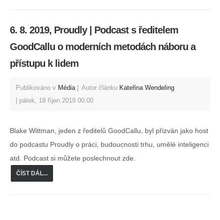
6. 8. 2019, Proudly | Podcast s ředitelem
GoodCallu o moderních metodách náboru a
přístupu k lidem
Publikováno v
Média
Autor článku
Kateřina Wendeling
pátek, 18 říjen 2019 00:00
Blake Wittman, jeden z ředitelů GoodCallu, byl přizván jako host
do podcastu Proudly o práci, budoucnosti trhu, umělé inteligenci
atd. Podcast si můžete poslechnout zde.
ČÍST DÁL...