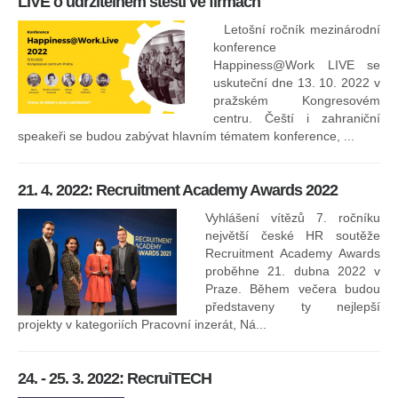
LIVE o udržitelném štěstí ve firmách
Letošní ročník mezinárodní
konference
Happiness@Work LIVE se
uskuteční dne 13. 10. 2022 v
pražském Kongresovém
centru. Čeští i zahraniční
speakeři se budou zabývat hlavním tématem konference, ...
8.
ko
21. 4. 2022: Recruitment Academy Awards 2022
Na
kt
Vyhlášení vítězů 7. ročníku
něk
největší české HR soutěže
jak
Recruitment Academy Awards
proběhne 21. dubna 2022 v
Praze. Během večera budou
16
představeny ty nejlepší
projekty v kategoriích Pracovní inzerát, Ná...
24. - 25. 3. 2022: RecruiTECH