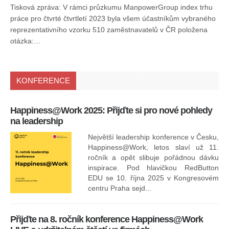
Tisková zpráva: V rámci průzkumu ManpowerGroup index trhu
práce pro čtvrté čtvrtletí 2023 byla všem účastníkům vybraného
reprezentativního vzorku 510 zaměstnavatelů v ČR položena
otázka:…
KONFERENCE
Happiness@Work 2025: Přijďte si pro nové pohledy
15
na leadership
Největší leadership konference v Česku,
Happiness@Work, letos slaví už 11.
ročník a opět slibuje pořádnou dávku
inspirace. Pod hlavičkou RedButton
EDU se 10. října 2025 v Kongresovém
pro
centru Praha sejd...
13
Přijďte na 8. ročník konference Happiness@Work