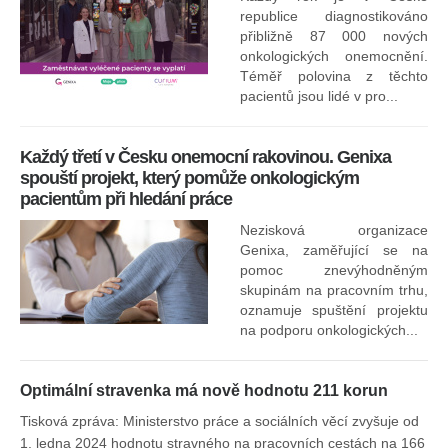
republice diagnostikováno
přibližně 87 000 nových
onkologických onemocnění.
Ne
Téměř polovina z těchto
za
pacientů jsou lidé v pro...
O
Každý třetí v Česku onemocní rakovinou. Genixa
spouští projekt, který pomůže onkologickým
pacientům při hledání práce
Nezisková organizace
Genixa, zaměřující se na
pomoc znevýhodněným
skupinám na pracovním trhu,
oznamuje spuštění projektu
na podporu onkologických...
Optimální stravenka má nově hodnotu 211 korun
Tisková zpráva: Ministerstvo práce a sociálních věcí zvyšuje od
1. ledna 2024 hodnotu stravného na pracovních cestách na 166