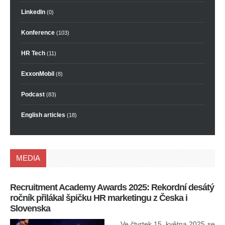
LinkedIn
(0)
Konference
(103)
HR Tech
(11)
ExxonMobil
(8)
Podcast
(83)
English articles
(18)
MEDIA
Recruitment Academy Awards 2025: Rekordní desátý
Ko
ročník přilákal špičku HR marketingu z Česka i
uk
Slovenska
30.
ryc
Ve čtvrtek 15. května 2025 se