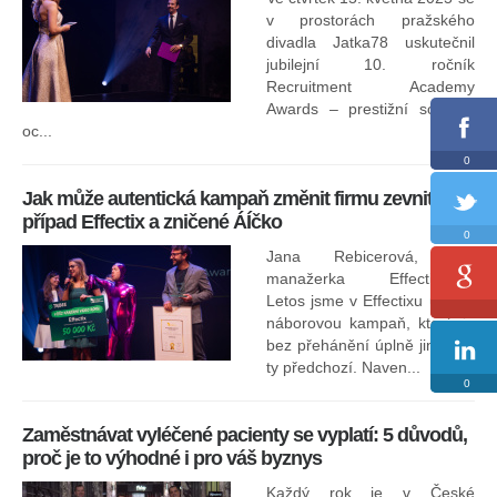
odp
v prostorách pražského
divadla Jatka78 uskutečnil
jubilejní 10. ročník
In
Recruitment Academy
ne
Awards – prestižní soutěže
oc...
0
Jak může autentická kampaň změnit firmu zevnitř –
případ Effectix a zničené ÁÍčko
0
Jana Rebicerová, HR
nej
manažerka Effectix.com
Letos jsme v Effectixu udělali
náborovou kampaň, která je
Ná
bez přehánění úplně jiná než
sk
ty předchozí. Naven...
0
Zaměstnávat vyléčené pacienty se vyplatí: 5 důvodů,
proč je to výhodné i pro váš byznys
Každý rok je v České