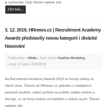
je vyzkoušet. Celý článek najdete zde.
ČÍST DÁL...
3. 12. 2019, HRnews.cz | Recruitment Academy
Awards představily novou kategorii i divácké
hlasování
Publikováno v
Média
Autor článku
Kateřina Wendeling
úterý, 07 leden 2020 00:00
Na Recruitment Academy Awards 2019 se hrnuly ohlasy ze
všech stran. Článek od HRnews.cz, jednoho z mediálních
partnerů soutěže, nabízí pohled na průběh celého večera a
shrnuje, co se firmy mohou od každého z vítězů naučit. Článek
najdete zde.