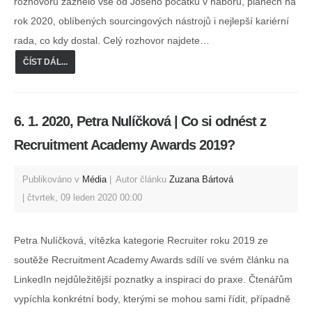
rozhovoru zaznělo vše od Josého počátků v náboru, plánech na
rok 2020, oblíbených sourcingových nástrojů i nejlepší kariérní
rada, co kdy dostal. Celý rozhovor najdete…
ČÍST DÁL...
6. 1. 2020, Petra Nulíčková | Co si odnést z
Recruitment Academy Awards 2019?
Publikováno v
Média
Autor článku
Zuzana Bártová
čtvrtek, 09 leden 2020 00:00
Petra Nulíčková, vítězka kategorie Recruiter roku 2019 ze
soutěže Recruitment Academy Awards sdílí ve svém článku na
LinkedIn nejdůležitější poznatky a inspiraci do praxe. Čtenářům
vypíchla konkrétní body, kterými se mohou sami řídit, případně