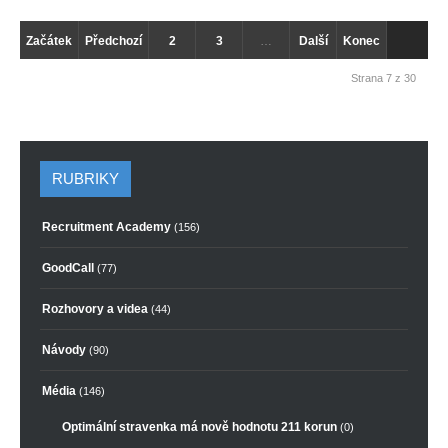
Začátek
Předchozí
2
3
…
Další
Konec
Strana 7 z 30
RUBRIKY
Recruitment Academy
(156)
GoodCall
(77)
Rozhovory a videa
(44)
Návody
(90)
Média
(146)
Optimální stravenka má nově hodnotu 211 korun
(0)