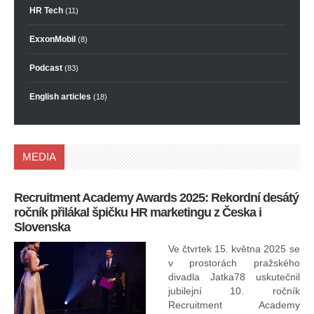
HR Tech
(11)
ExxonMobil
(8)
Podcast
(83)
English articles
(18)
MEDIA
Recruitment Academy Awards 2025: Rekordní desátý
Ko
ročník přilákal špičku HR marketingu z Česka i
uk
Slovenska
30.
ryc
Ve čtvrtek 15. května 2025 se
odp
v prostorách pražského
divadla Jatka78 uskutečnil
jubilejní 10. ročník
In
Recruitment Academy