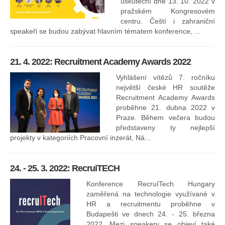
uskuteční dne 13. 10. 2022 v
pražském Kongresovém
centru. Čeští i zahraniční
speakeři se budou zabývat hlavním tématem konference, ...
8.
ko
21. 4. 2022: Recruitment Academy Awards 2022
Na
kt
Vyhlášení vítězů 7. ročníku
něk
největší české HR soutěže
jak
Recruitment Academy Awards
proběhne 21. dubna 2022 v
Praze. Během večera budou
16
představeny ty nejlepší
projekty v kategoriích Pracovní inzerát, Ná...
24. - 25. 3. 2022: RecruiTECH
Konference RecruITech Hungary
Vr
zaměřená na technologie využívané v
mís
HR a recruitmentu proběhne v
Budapešti ve dnech 24. - 25. března
2022. Mezi speakery se objeví také