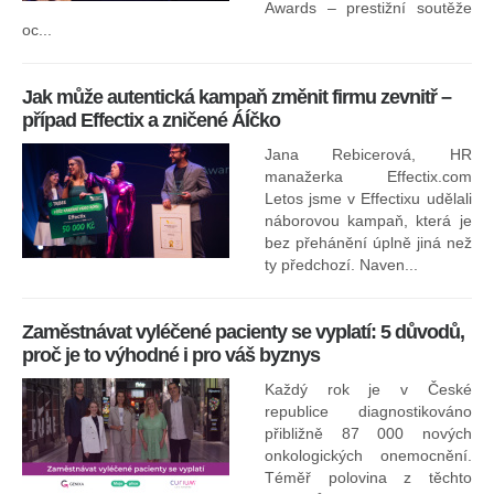
ne
Awards – prestižní soutěže
oc...
Jak může autentická kampaň změnit firmu zevnitř –
případ Effectix a zničené ÁÍčko
Jana Rebicerová, HR
nej
manažerka Effectix.com
Letos jsme v Effectixu udělali
náborovou kampaň, která je
Ná
bez přehánění úplně jiná než
sk
ty předchozí. Naven...
Zaměstnávat vyléčené pacienty se vyplatí: 5 důvodů,
proč je to výhodné i pro váš byznys
Každý rok je v České
republice diagnostikováno
přibližně 87 000 nových
onkologických onemocnění.
Ne
Téměř polovina z těchto