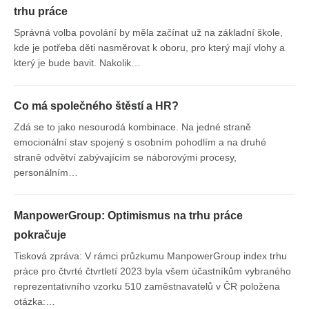
trhu práce
Správná volba povolání by měla začínat už na základní škole,
kde je potřeba děti nasměrovat k oboru, pro který mají vlohy a
který je bude bavit. Nakolik…
Co má společného štěstí a HR?
Zdá se to jako nesourodá kombinace. Na jedné straně
emocionální stav spojený s osobním pohodlím a na druhé
straně odvětví zabývajícím se náborovými procesy,
personálním…
ManpowerGroup: Optimismus na trhu práce
pokračuje
Tisková zpráva: V rámci průzkumu ManpowerGroup index trhu
práce pro čtvrté čtvrtletí 2023 byla všem účastníkům vybraného
reprezentativního vzorku 510 zaměstnavatelů v ČR položena
otázka:…