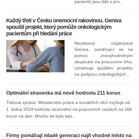
za
pacientů jsou lidé v pro...
O
Každý třetí v Česku onemocní rakovinou. Genixa
spouští projekt, který pomůže onkologickým
pacientům při hledání práce
Nezisková organizace
Genixa, zaměřující se na
pomoc znevýhodněným
skupinám na pracovním trhu,
oznamuje spuštění projektu
na podporu onkologických...
Optimální stravenka má nově hodnotu 211 korun
Tisková zpráva: Ministerstvo práce a sociálních věcí zvyšuje od
1. ledna 2024 hodnotu stravného na pracovních cestách na 166
korun na den. Mnoho let byla tato…
Firmy pomáhají mladé generaci najít vhodné místo na