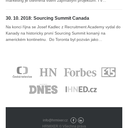
marketing je otevřená všem zajímavým projektům. I v…
30. 10. 2018: Sourcing Summit Canada
Na konci října se Josef Kadlec z Recruitment Academy vydal do
Kanady na historicky první Sourcing Summit konaný na
americkém kontinetnu. Do Toronta byl pozván jako…
info@hrmixer.cz
Fac
Lin
HRMIXER © Všechna práva