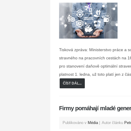
Tisková zpráva: Ministerstvo práce a s
stravného na pracovních cestách na 166
pro stanovení daňově optimální strav
platnost 1. ledna, už toto platí jen z č
ČÍST DÁL...
Firmy pomáhají mladé genera
Publikováno v
Média
Autor článku
Pet