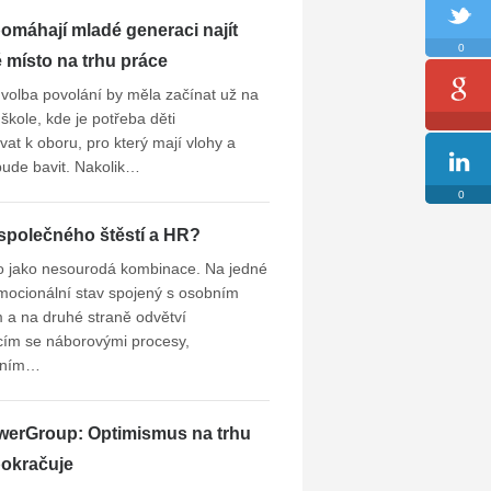
omáhají mladé generaci najít
0
místo na trhu práce
volba povolání by měla začínat už na
škole, kde je potřeba děti
at k oboru, pro který mají vlohy a
 bude bavit. Nakolik…
0
společného štěstí a HR?
o jako nesourodá kombinace. Na jedné
mocionální stav spojený s osobním
 a na druhé straně odvětví
cím se náborovými procesy,
lním…
erGroup: Optimismus na trhu
pokračuje