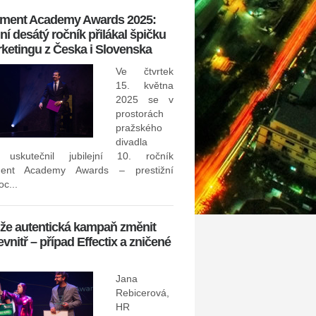
tment Academy Awards 2025:
Konference Happiness@W
í desátý ročník přilákal špičku
slaví 10 let a ukáže, jak vy
ketingu z Česka i Slovenska
leadership pro budoucnos
Ve čtvrtek
30. září 2024 –Jak se jako lí
15. května
budoucnost? Dá se rychle
2025 se v
neustálým změnám, které svět
prostorách
odpoví čeští i z...
pražského
divadla
Invalidita může výrazně om
 uskutečnil jubilejní 10. ročník
ment Academy Awards – prestižní
Proč by neměla chybět ve v
c...
pojistce?
že autentická kampaň změnit
evnitř – případ Effectix a zničené
Jana
Rebicerová,
mít zásadní dopad na naši sch
HR
a vydělávat peníze. Jednou z nej