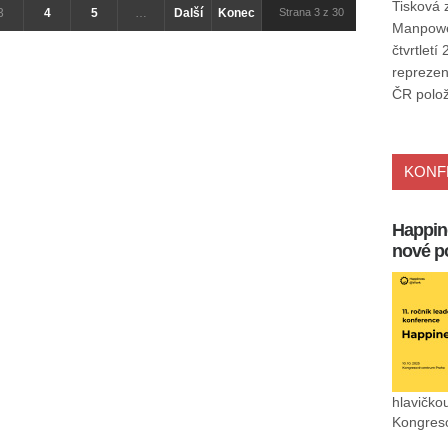
Tisková 
3
4
5
…
Další
Konec
Strana 3 z 30
Manpower
čtvrtlet
reprezen
ČR polo
KONF
Happin
nové p
hlavičko
Kongreso