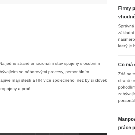
Firmy p
vhodné 
Správná 
základní 
nasměrov
který je
Na jedné straně emocionální stav spojený s osobním
Co má 
abývajícím se náborovými procesy, personálním
Zdá se t
pivě mají štěstí a HR více společného, než by si člověk
straně e
pohodlím
 propojeny a proč…
zabývají
personá
Manpow
práce 