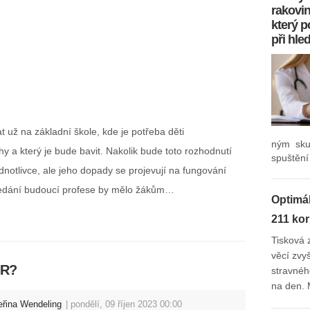
rakovin
který 
při hle
 už na základní škole, kde je potřeba děti
ným sku
hy a který je bude bavit. Nakolik bude toto rozhodnutí
spuštění
dnotlivce, ale jeho dopady se projevují na fungování
ledání budoucí profese by mělo žákům…
Optimá
211 ko
Tisková 
věcí zvy
HR?
stravnéh
na den. 
eřina Wendeling
pondělí, 09 říjen 2023 00:00