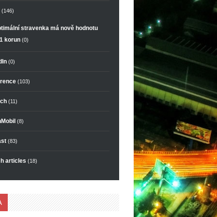
(146)
timální stravenka má nově hodnotu
1 korun
(0)
dIn
(0)
rence
(103)
ch
(11)
Mobil
(8)
st
(83)
h articles
(18)
A