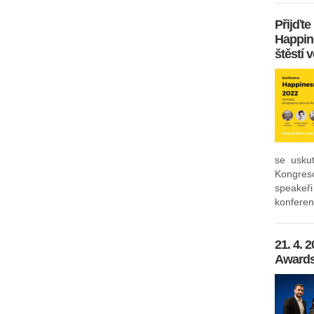
Přijďte
Happin
štěstí 
se usku
Kongres
speakeř
konferenc
21. 4.
Awards