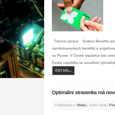
Tisková zpráva: Sodexo Benefits and 
zaměstnaneckých benefitů a angažovan
na Pluxee. V České republice tato změ
Česká republika se soustředí výhradn
ČÍST DÁL...
Optimální stravenka má nov
Publikováno v
Média
Autor článku
Pet