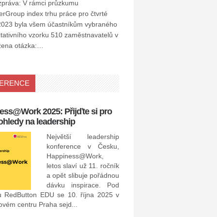
zpráva: V rámci průzkumu
Group index trhu práce pro čtvrté
í 2023 byla všem účastníkům vybraného
tativního vzorku 510 zaměstnavatelů v
žena otázka:…
ERENCE
ess@Work 2025: Přijďte si pro
15. 4. 2021: Recruitment 
ohledy na leadership
Awards 2021
Největší leadership
konference v Česku,
Happiness@Work,
letos slaví už 11. ročník
a opět slibuje pořádnou
dávku inspirace. Pod
u RedButton EDU se 10. října 2025 v
Recruitment Academy Awards
vém centru Praha sejd...
dubna 2021 v online formě.
budou představeny ty nejle