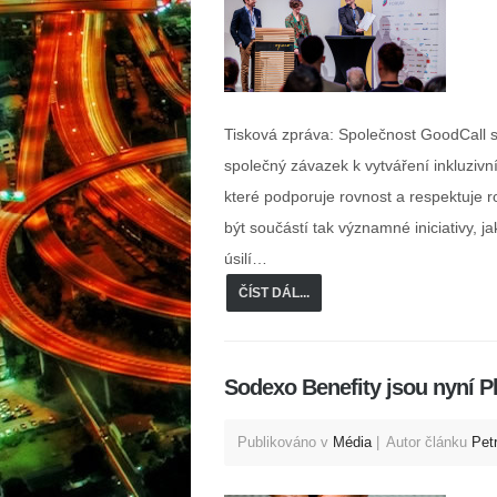
Tisková zpráva: Společnost GoodCall s
společný závazek k vytváření inkluziv
které podporuje rovnost a respektuje 
být součástí tak významné iniciativy, 
úsilí…
ČÍST DÁL...
Sodexo Benefity jsou nyní P
Publikováno v
Média
Autor článku
Pet