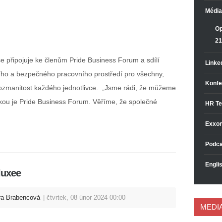
Média
Op
21
e připojuje ke členům Pride Business Forum a sdílí
Linke
ního a bezpečného pracovního prostředí pro všechny,
Konfe
rozmanitost každého jednotlivce. „Jsme rádi, že můžeme
jakou je Pride Business Forum. Věříme, že společné
HR Te
Exxon
Podca
Englis
luxee
ra Brabencová
čtvrtek, 08 únor 2024 00:00
MEDI