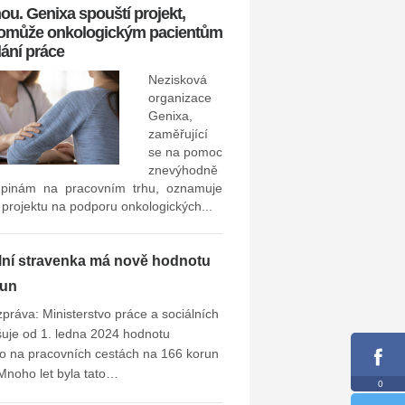
ou. Genixa spouští projekt,
pomůže onkologickým pacientům
dání práce
zaměstnavatel v poslední
stávajících i bývalých zaměs
Nezisková
ho...
organizace
Genixa,
zaměřující
se na pomoc
znevýhodně
pinám na pracovním trhu, oznamuje
 projektu na podporu onkologických...
lní stravenka má nově hodnotu
run
zpráva: Ministerstvo práce a sociálních
šuje od 1. ledna 2024 hodnotu
o na pracovních cestách na 166 korun
Mnoho let byla tato…
0