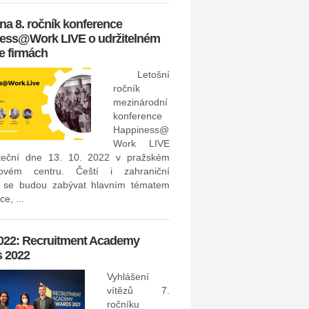
kategoriích Pracovní inze...
 na 8. ročník konference
ess@Work LIVE o udržitelném
13. - 14. 4. 2021: recruITec
ve firmách
Konfer
Letošní
Hungar
ročník
techno
mezinárodní
v HR a
konference
proběh
Happiness@
- 14.
Work LIVE
speakery se objeví také 
teční dne 13. 10. 2022 v pražském
Vstupenky můžete pořídit zde: ht
ovém centru. Čeští i zahraniční
i se budou zabývat hlavním tématem
e, ...
8. 4. 2021: TUESDAY Busi
Network: Jak koronavirová
 2022: Recruitment Academy
změnila situaci na trhu pr
 2022
Na online konferenci pod zá
Business Network, která pr
Vyhlášení
dubna 2021, si můžete poslech
vítězů 7.
přednáškách, jak koronavirová k
ročníku