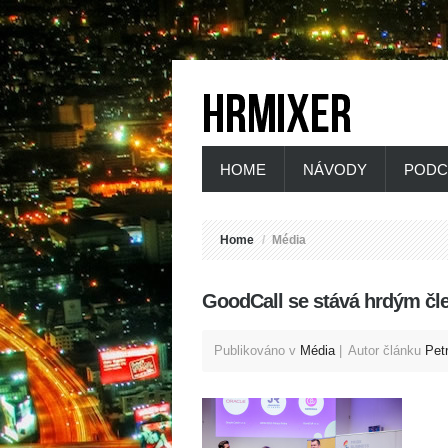
HOME
NÁVODY
PODC
Home
/
Média
GoodCall se stává hrdým č
Publikováno v
Média
Autor článku
Pet