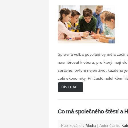
Správná volba povolání by měla začínat
nasměrovat k oboru, pro který mají vlo
správné, ovlivní nejen život každého je
celé ekonomiky. Při často nelehkém h
ČÍST DÁL...
Co má společného štěstí a 
Publikováno v
Média
Autor článku
Kat