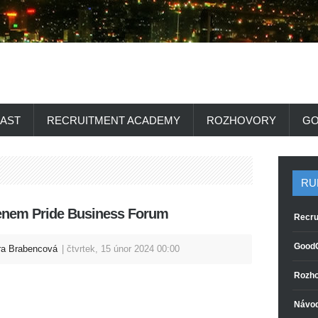
AST
RECRUITMENT ACADEMY
ROZHOVORY
GO
RU
lenem Pride Business Forum
Recru
GoodC
ra Brabencová
čtvrtek, 15 únor 2024 00:00
Rozho
Návo