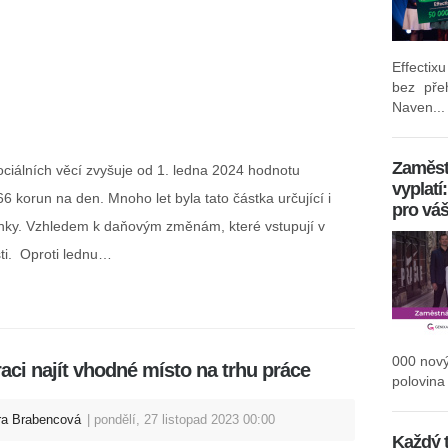
Effectix
bez pře
Naven...
Zaměst
ociálních věcí zvyšuje od 1. ledna 2024 hodnotu
vyplatí
 korun na den. Mnoho let byla tato částka určující i
pro vá
enky. Vzhledem k daňovým změnám, které vstupují v
ásti. Oproti lednu…
000 nov
ci najít vhodné místo na trhu práce
polovina 
ra Brabencová
pondělí, 27 listopad 2023 00:00
Každý 