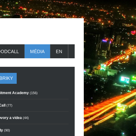
ODCALL
MÉDIA
EN
BRIKY
itment Academy
(156)
all
(77)
vory a videa
(44)
dy
(90)