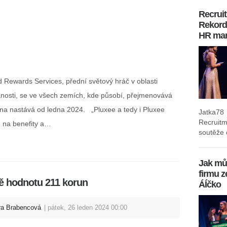
Recrui
Rekordn
HR mar
Rewards Services, přední světový hráč v oblasti
osti, se ve všech zemích, kde působí, přejmenovává
na nastává od ledna 2024. „Pluxee a tedy i Pluxee
Jatka78
Recruit
ě na benefity a…
soutěže o
Jak mů
firmu z
ě hodnotu 211 korun
ÁÍčko
ra Brabencová
pátek, 26 leden 2024 00:00