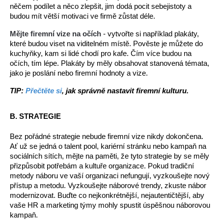
něčem podílet a něco zlepšit, jim dodá pocit sebejistoty a 
budou mít větší motivaci ve firmě zůstat déle.
Mějte firemní vize na očích
 - v
ytvořte si například plakáty, 
které budou viset na viditelném místě. Pověste je můžete do 
kuchyňky, kam si lidé chodí pro kafe. Čím více budou na 
očích, tím lépe. Plakáty by měly obsahovat stanovená témata, 
jako je poslání nebo firemní hodnoty a vize.
TIP: 
Přečtěte si
, jak správně nastavit firemní kulturu.
B. STRATEGIE
Bez pořádné strategie nebude firemní vize nikdy dokončena. 
Ať už se jedná o talent pool, kariérní stránku nebo kampaň na 
sociálních sítích, mějte na paměti, že tyto strategie by se měly 
přizpůsobit potřebám a kultuře organizace. Pokud tradiční 
metody náboru ve vaší organizaci nefungují, vyzkoušejte nový 
přístup a metodu. Vyzkoušejte náborové trendy, zkuste nábor 
modernizovat. Buďte co nejkonkrétnější, nejautentičtější, aby 
vaše HR a marketing týmy mohly spustit úspěšnou náborovou 
kampaň. 