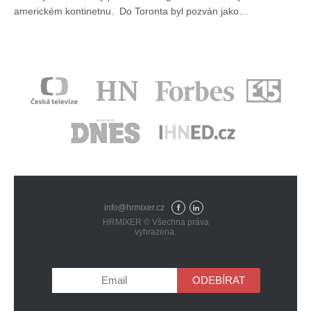
americkém kontinetnu. Do Toronta byl pozván jako…
info@hrmixer.cz
Fac
Lin
HRMIXER © Všechna práva
eb
ked
vyhrazena.
ook
In