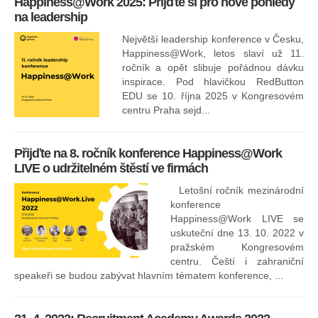
Happiness@Work 2025: Přijďte si pro nové pohledy
15
na leadership
Největší leadership konference v Česku,
Happiness@Work, letos slaví už 11.
ročník a opět slibuje pořádnou dávku
inspirace. Pod hlavičkou RedButton
EDU se 10. října 2025 v Kongresovém
pro
centru Praha sejd...
13
Přijďte na 8. ročník konference Happiness@Work
LIVE o udržitelném štěstí ve firmách
Letošní ročník mezinárodní
konference
Happiness@Work LIVE se
uskuteční dne 13. 10. 2022 v
pražském Kongresovém
centru. Čeští i zahraniční
speakeři se budou zabývat hlavním tématem konference, ...
8.
ko