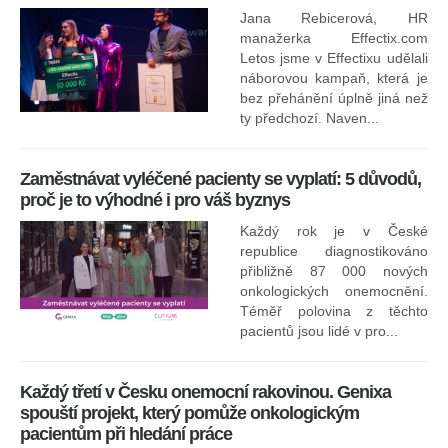
Jana Rebicerová, HR
nej
manažerka Effectix.com
Letos jsme v Effectixu udělali
náborovou kampaň, která je
Ná
bez přehánění úplně jiná než
sk
ty předchozí. Naven...
Zaměstnávat vyléčené pacienty se vyplatí: 5 důvodů,
proč je to výhodné i pro váš byznys
Každý rok je v České
republice diagnostikováno
přibližně 87 000 nových
onkologických onemocnění.
Ne
Téměř polovina z těchto
za
pacientů jsou lidé v pro...
O
Každý třetí v Česku onemocní rakovinou. Genixa
spouští projekt, který pomůže onkologickým
pacientům při hledání práce