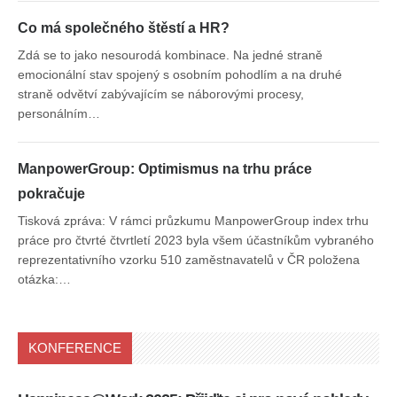
Co má společného štěstí a HR?
Zdá se to jako nesourodá kombinace. Na jedné straně
emocionální stav spojený s osobním pohodlím a na druhé
straně odvětví zabývajícím se náborovými procesy,
personálním…
ManpowerGroup: Optimismus na trhu práce
pokračuje
Tisková zpráva: V rámci průzkumu ManpowerGroup index trhu
práce pro čtvrté čtvrtletí 2023 byla všem účastníkům vybraného
reprezentativního vzorku 510 zaměstnavatelů v ČR položena
otázka:…
KONFERENCE