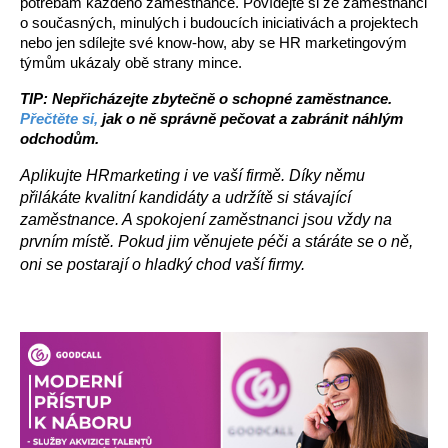
potřebám každého zaměstnance. Povídejte si ze zaměstnanci 
o současných, minulých i budoucích iniciativách a projektech 
nebo jen sdílejte své know-how, aby se HR marketingovým 
týmům ukázaly obě strany mince.
TIP: Nepřicházejte zbytečně o schopné zaměstnance. 
Přečtěte si, 
jak o ně správně pečovat a zabránit náhlým 
odchodům.
Aplikujte HRmarketing i ve vaší firmě. Díky němu 
přilákáte kvalitní kandidáty a udržítě si stávající 
zaměstnance. A spokojení zaměstnanci jsou vždy na 
prvním místě. Pokud jim věnujete péči a stáráte se o ně, 
oni se postarají o hladký chod vaší firmy. 