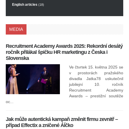
English articles
(18)
MEDIA
Recruitment Academy Awards 2025: Rekordní desátý
Ko
ročník přilákal špičku HR marketingu z Česka i
uk
Slovenska
30.
ryc
Ve čtvrtek 15. května 2025 se
odp
v prostorách pražského
divadla Jatka78 uskutečnil
jubilejní 10. ročník
In
Recruitment Academy
ne
Awards – prestižní soutěže
oc...
Jak může autentická kampaň změnit firmu zevnitř –
případ Effectix a zničené ÁÍčko