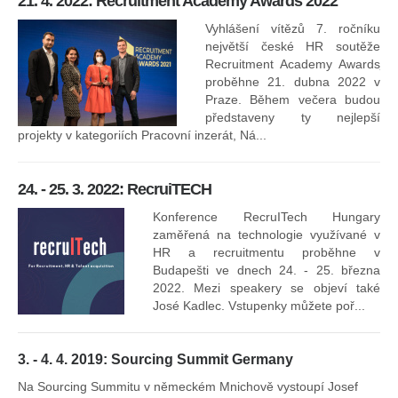
21. 4. 2022: Recruitment Academy Awards 2022
Na
kt
Vyhlášení vítězů 7. ročníku
něk
největší české HR soutěže
jak
Recruitment Academy Awards
proběhne 21. dubna 2022 v
Praze. Během večera budou
16
představeny ty nejlepší
projekty v kategoriích Pracovní inzerát, Ná...
24. - 25. 3. 2022: RecruiTECH
Konference RecruITech Hungary
Vr
zaměřená na technologie využívané v
mís
HR a recruitmentu proběhne v
Budapešti ve dnech 24. - 25. března
2022. Mezi speakery se objeví také
José Kadlec. Vstupenky můžete poř...
3. - 4. 4. 2019: Sourcing Summit Germany
Na Sourcing Summitu v německém Mnichově vystoupí Josef