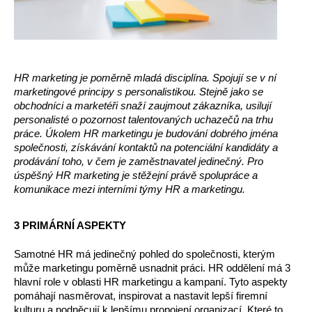
HR marketing je poměrně mladá disciplína. Spojují se v ní 
marketingové principy s personalistikou. Stejně jako se 
obchodníci a marketéři snaží zaujmout zákazníka, usilují 
personalisté o pozornost talentovaných uchazečů na trhu 
práce. Úkolem HR marketingu je budování dobrého jména 
společnosti, získávání kontaktů na potenciální kandidáty a 
prodávání toho, v čem je zaměstnavatel jedinečný. Pro 
úspěšný HR marketing je stěžejní právě spolupráce a 
komunikace mezi interními týmy HR a marketingu. 
3 PRIMÁRNÍ ASPEKTY
Samotné HR má jedinečný pohled do společnosti, kterým 
může marketingu poměrně usnadnit práci. HR oddělení má 3 
hlavní role v oblasti HR marketingu a kampaní. Tyto aspekty 
pomáhají nasměrovat, inspirovat a nastavit lepší firemní 
kulturu a podněcují k lepšímu propojení organizací. Které to 