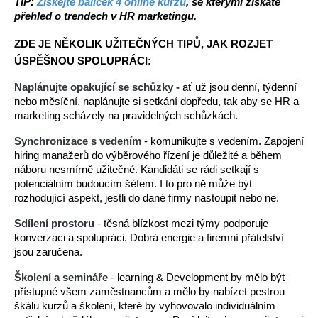
TIP: 
Získejte balíček 4 online kurzů
, se kterými získáte 
přehled o trendech v HR marketingu.
ZDE JE NĚKOLIK UŽITEČNÝCH TIPŮ, JAK ROZJET 
ÚSPĚŠNOU SPOLUPRÁCI:
Naplánujte opakující se schůzky -
 a
ť už jsou denní, týdenní 
nebo měsíční, naplánujte si setkání dopředu, tak aby se HR a 
marketing scházely na pravidelných schůzkách.
Synchronizace s vedením
 - k
omunikujte s vedením. Zapojení 
hiring manažerů do výběrového řízení je důležité a během 
náboru nesmírně užitečné. Kandidáti se rádi setkají s 
potenciálním budoucím šéfem. I to pro ně může být 
rozhodující aspekt, jestli do dané firmy nastoupit nebo ne.
Sdílení prostoru
 - t
ěsná blízkost mezi týmy podporuje 
konverzaci a spolupráci. Dobrá energie a firemní přátelství 
jsou zaručena.
Školení a semináře
 - l
earning & Development by mělo být 
přístupné všem zaměstnancům a mělo by nabízet pestrou 
škálu kurzů a školení, které by vyhovovalo individuálním 