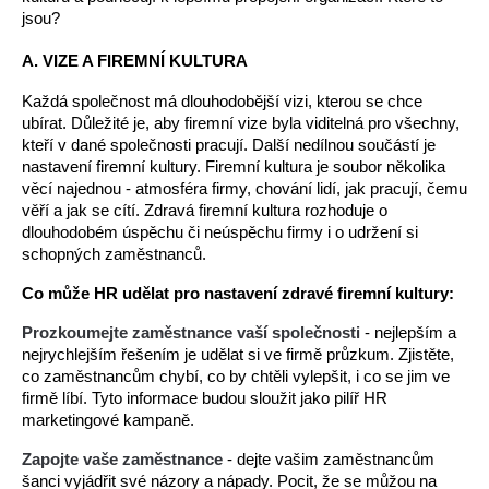
jsou? 
A. VIZE A FIREMNÍ KULTURA
Každá společnost má dlouhodobější vizi, kterou se chce 
ubírat. Důležité je, aby firemní vize byla viditelná pro všechny, 
kteří v dané společnosti pracují. Další nedílnou součástí je 
nastavení firemní kultury. Firemní kultura je soubor několika 
věcí najednou - atmosféra firmy, chování lidí, jak pracují, čemu 
věří a jak se cítí. Zdravá firemní kultura rozhoduje o 
dlouhodobém úspěchu či neúspěchu firmy i o udržení si 
schopných zaměstnanců.
Co může HR udělat pro nastavení zdravé firemní kultury:
Prozkoumejte zaměstnance vaší společnosti
 - n
ejlepším a 
nejrychlejším řešením je udělat si ve firmě průzkum. Zjistěte, 
co zaměstnancům chybí, co by chtěli vylepšit, i co se jim ve 
firmě líbí. Tyto informace budou sloužit jako pilíř HR 
marketingové kampaně.
Zapojte vaše zaměstnance
 - d
ejte vašim zaměstnancům 
šanci vyjádřit své názory a nápady. Pocit, že se můžou na 