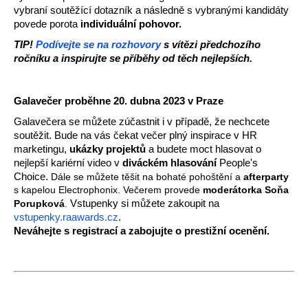
vybraní soutěžící dotazník a následně s vybranými kandidáty 
povede porota 
individuální pohovor.
TIP! 
Podívejte se na rozhovory
 s vítězi předchozího 
ročníku a inspirujte se příběhy od těch nejlepších.
Galavečer proběhne 20. dubna 2023 v Praze
Galavečera se můžete zúčastnit i v případě, že nechcete 
soutěžit. Bude na vás čekat večer plný inspirace v HR 
marketingu, 
ukázky projektů
 a budete moct hlasovat o 
nejlepší kariérní video v 
diváckém hlasování
 People's 
Choice. 
Dále se můžete těšit na bohaté pohoštění a 
afterparty
s kapelou Electrophonix. Večerem provede 
moderátorka Soňa 
Porupková
. 
Vstupenky si můžete zakoupit na 
vstupenky.raawards.cz
. 
Neváhejte s registrací a zabojujte o prestižní ocenění.