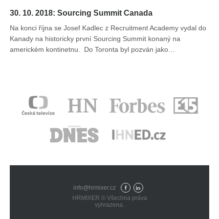
30. 10. 2018: Sourcing Summit Canada
Na konci října se Josef Kadlec z Recruitment Academy vydal do
Kanady na historicky první Sourcing Summit konaný na
americkém kontinetnu. Do Toronta byl pozván jako…
info@hrmixer.cz
Fac
Lin
HRMIXER © Všechna práva
eb
ked
vyhrazena.
ook
In