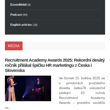
ExxonMobil
(8)
Podcast
(83)
English articles
(18)
MEDIA
Recruitment Academy Awards 2025: Rekordní desátý
Ko
ročník přilákal špičku HR marketingu z Česka i
uk
Slovenska
30.
ryc
Ve čtvrtek 15. května 2025 se
odp
v prostorách pražského
divadla Jatka78 uskutečnil
jubilejní 10. ročník
In
Recruitment Academy
ne
Awards – prestižní soutěže
oc...