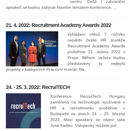
centru. Čeští i zahraniční
speakeři se budou zabývat hlavním tématem konference, ...
8.
ko
21. 4. 2022: Recruitment Academy Awards 2022
Na
kt
Vyhlášení vítězů 7. ročníku
něk
největší české HR soutěže
jak
Recruitment Academy Awards
proběhne 21. dubna 2022 v
Praze. Během večera budou
16
představeny ty nejlepší
projekty v kategoriích Pracovní inzerát, Ná...
24. - 25. 3. 2022: RecruiTECH
Konference RecruITech Hungary
Vr
zaměřená na technologie využívané v
mís
HR a recruitmentu proběhne v
Budapešti ve dnech 24. - 25. března
2022. Mezi speakery se objeví také
José Kadlec. Vstupenky můžete poř...