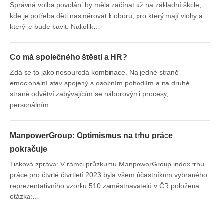
Správná volba povolání by měla začínat už na základní škole,
kde je potřeba děti nasměrovat k oboru, pro který mají vlohy a
který je bude bavit. Nakolik…
Co má společného štěstí a HR?
Zdá se to jako nesourodá kombinace. Na jedné straně
emocionální stav spojený s osobním pohodlím a na druhé
straně odvětví zabývajícím se náborovými procesy,
personálním…
ManpowerGroup: Optimismus na trhu práce
pokračuje
Tisková zpráva: V rámci průzkumu ManpowerGroup index trhu
práce pro čtvrté čtvrtletí 2023 byla všem účastníkům vybraného
reprezentativního vzorku 510 zaměstnavatelů v ČR položena
otázka:…