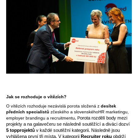
Jak se rozhoduje o vítězích?
O vítězích rozhoduje nezávislá porota složená z 
desítek 
předních specialistů
 z
českého a slovenského
HR marketingu, 
employer brandingu a recruitmentu
. 
P
orota rozdělí body mezi 
projekty a na galavečeru se následně soutěžící a diváci dozví 
5 top
projektů
 v každé soutěžní kategorii. Následně jsou 
vyhlášena první tři místa. V kategorii 
Recruiter roku
 obdrží 