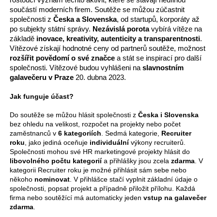
součástí moderních firem. Soutěže se můžou zúčastnit 
společnosti z 
Česka a Slovenska
, od startupů, korporáty až 
po subjekty státní správy. 
Nezávislá porota
 vybírá vítěze na 
základě 
inovace, kreativity, autenticity a transparentnosti
. 
Vítězové získají hodnotné ceny od partnerů soutěže, možnost 
rozšířit povědomí o své značce
 a stát se inspirací pro další 
společnosti. Vítězové budou vyhlášeni na 
slavnostním 
galavečeru v Praze
 20. dubna 2023.
Jak funguje účast?
Do soutěže se můžou hlásit společnosti z 
Česka i Slovenska
bez ohledu na velikost, rozpočet na projekty nebo počet 
zaměstnanců v 
6 kategoriích
. Sedmá kategorie, 
Recruiter 
roku
, jako jediná oceňuje 
individuální
 výkony recruiterů. 
Společnosti mohou své HR marketingové projekty hlásit do 
libovolného počtu kategorií 
a přihlášky jsou zcela 
zdarma
. V 
kategorii Recruiter roku je možné přihlásit sám sebe nebo 
někoho 
nominovat
. V přihlášce stačí vyplnit základní údaje o 
společnosti, popsat projekt a případně přiložit přílohu. Každá 
firma nebo soutěžící má automaticky jeden 
vstup na galavečer 
zdarma
.