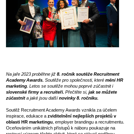
Na jaře 2023 proběhne již 
8. ročník soutěže Recruitment 
Academy Awards.
 Soutěže pro společnosti, které
 mění HR 
marketing
. Letos se soutěže mohou poprvé zúčastnit i
slovenské firmy a recruiteři.
 Přečtěte si,
 jak se můžete 
zúčastnit 
a jaké jsou další 
novinky 8. ročníku.
Soutěž Recruitment Academy Awards vznikla za účelem 
inspirace, edukace a 
zviditelnění nejlepších projektů v 
oblasti HR marketingu
, employer brandingu a recruitmentu. 
Oceňováním unikátních přístupů k náboru poukazuje na 
rostoucí význam těchto aktivit, které se stávají nedílnou 