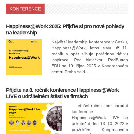
KONFERENCE
Happiness@Work 2025: Přijďte si pro nové pohledy
15
na leadership
Největší leadership konference v Česku,
Happiness@Work, letos slaví už 11.
ročník a opět slibuje pořádnou dávku
inspirace. Pod hlavičkou RedButton
EDU se 10. října 2025 v Kongresovém
pro
centru Praha sejd...
13
Přijďte na 8. ročník konference Happiness@Work
LIVE o udržitelném štěstí ve firmách
Letošní ročník mezinárodní
konference
Happiness@Work LIVE se
uskuteční dne 13. 10. 2022 v
pražském Kongresovém