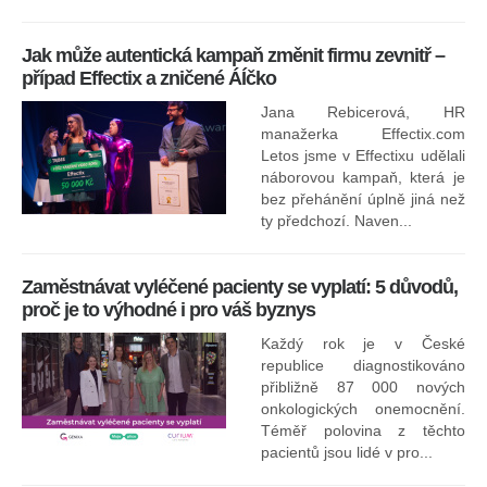
Jak může autentická kampaň změnit firmu zevnitř –
případ Effectix a zničené ÁÍčko
Jana Rebicerová, HR
nej
manažerka Effectix.com
Letos jsme v Effectixu udělali
náborovou kampaň, která je
Ná
bez přehánění úplně jiná než
sk
ty předchozí. Naven...
Zaměstnávat vyléčené pacienty se vyplatí: 5 důvodů,
proč je to výhodné i pro váš byznys
Každý rok je v České
republice diagnostikováno
přibližně 87 000 nových
onkologických onemocnění.
Ne
Téměř polovina z těchto
za
pacientů jsou lidé v pro...
O