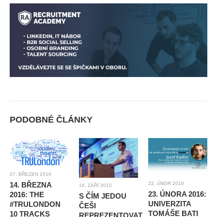
PODOBNÉ ČLÁNKY
07. BŘEZEN 2016
22. ÚNOR 2016
14. BŘEZNA
16. ZÁŘÍ 2015
23. ÚNORA 2016:
2016: THE
S ČÍM JEDOU
UNIVERZITA
#TRULONDON
ČEŠI
TOMÁŠE BATI
10 TRACKS
REPREZENTOVAT