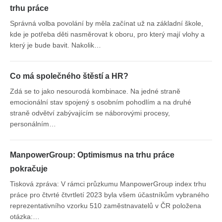
trhu práce
Správná volba povolání by měla začínat už na základní škole,
kde je potřeba děti nasměrovat k oboru, pro který mají vlohy a
který je bude bavit. Nakolik…
Co má společného štěstí a HR?
Zdá se to jako nesourodá kombinace. Na jedné straně
emocionální stav spojený s osobním pohodlím a na druhé
straně odvětví zabývajícím se náborovými procesy,
personálním…
ManpowerGroup: Optimismus na trhu práce
pokračuje
Tisková zpráva: V rámci průzkumu ManpowerGroup index trhu
práce pro čtvrté čtvrtletí 2023 byla všem účastníkům vybraného
reprezentativního vzorku 510 zaměstnavatelů v ČR položena
otázka:…