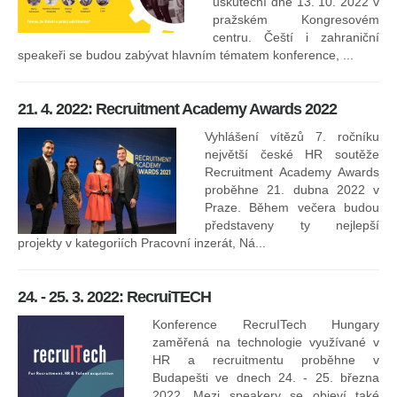
uskuteční dne 13. 10. 2022 v
pražském Kongresovém
centru. Čeští i zahraniční
speakeři se budou zabývat hlavním tématem konference, ...
8.
ko
21. 4. 2022: Recruitment Academy Awards 2022
Na
kt
Vyhlášení vítězů 7. ročníku
něk
největší české HR soutěže
jak
Recruitment Academy Awards
proběhne 21. dubna 2022 v
Praze. Během večera budou
16
představeny ty nejlepší
projekty v kategoriích Pracovní inzerát, Ná...
24. - 25. 3. 2022: RecruiTECH
Konference RecruITech Hungary
Vr
zaměřená na technologie využívané v
mís
HR a recruitmentu proběhne v
Budapešti ve dnech 24. - 25. března
2022. Mezi speakery se objeví také