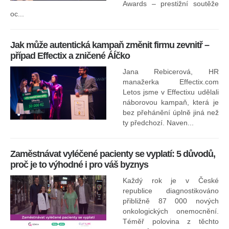
ne
Awards – prestižní soutěže
oc...
Jak může autentická kampaň změnit firmu zevnitř –
případ Effectix a zničené ÁÍčko
Jana Rebicerová, HR
nej
manažerka Effectix.com
Letos jsme v Effectixu udělali
náborovou kampaň, která je
Ná
bez přehánění úplně jiná než
sk
ty předchozí. Naven...
Zaměstnávat vyléčené pacienty se vyplatí: 5 důvodů,
proč je to výhodné i pro váš byznys
Každý rok je v České
republice diagnostikováno
přibližně 87 000 nových
onkologických onemocnění.
Ne
Téměř polovina z těchto