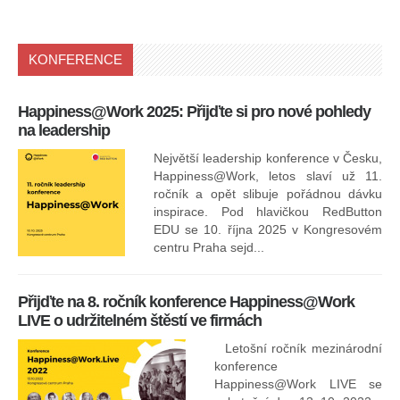
KONFERENCE
Happiness@Work 2025: Přijďte si pro nové pohledy
15
na leadership
Největší leadership konference v Česku,
Happiness@Work, letos slaví už 11.
ročník a opět slibuje pořádnou dávku
inspirace. Pod hlavičkou RedButton
EDU se 10. října 2025 v Kongresovém
pro
centru Praha sejd...
13
Přijďte na 8. ročník konference Happiness@Work
LIVE o udržitelném štěstí ve firmách
Letošní ročník mezinárodní
konference
Happiness@Work LIVE se