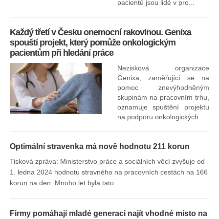
za
pacientů jsou lidé v pro...
O
Každý třetí v Česku onemocní rakovinou. Genixa
spouští projekt, který pomůže onkologickým
pacientům při hledání práce
Nezisková organizace
Genixa, zaměřující se na
pomoc znevýhodněným
skupinám na pracovním trhu,
oznamuje spuštění projektu
na podporu onkologických...
Optimální stravenka má nově hodnotu 211 korun
Tisková zpráva: Ministerstvo práce a sociálních věcí zvyšuje od
1. ledna 2024 hodnotu stravného na pracovních cestách na 166
korun na den. Mnoho let byla tato…
Firmy pomáhají mladé generaci najít vhodné místo na