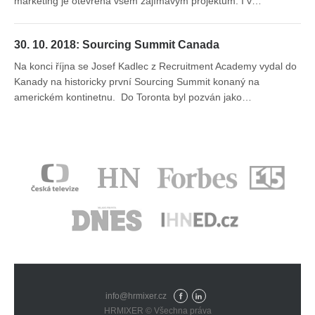
marketing je otevřená všem zajímavým projektům. I v…
30. 10. 2018: Sourcing Summit Canada
Na konci října se Josef Kadlec z Recruitment Academy vydal do
Kanady na historicky první Sourcing Summit konaný na
americkém kontinetnu. Do Toronta byl pozván jako…
info@hrmixer.cz
Fac
Lin
HRMIXER © Všechna práva