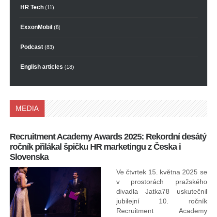
HR Tech
(11)
ExxonMobil
(8)
Podcast
(83)
English articles
(18)
MEDIA
Recruitment Academy Awards 2025: Rekordní desátý
Ko
ročník přilákal špičku HR marketingu z Česka i
uk
Slovenska
30.
ryc
Ve čtvrtek 15. května 2025 se
odp
v prostorách pražského
divadla Jatka78 uskutečnil
jubilejní 10. ročník
In
Recruitment Academy