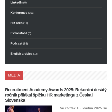
LinkedIn
(0)
Konference
(103)
HR Tech
(11)
ExxonMobil
(8)
Podcast
(83)
English articles
(18)
MEDIA
Recruitment Academy Awards 2025: Rekordní desátý
Ko
ročník přilákal špičku HR marketingu z Česka i
uk
Slovenska
30.
ryc
Ve čtvrtek 15. května 2025 se