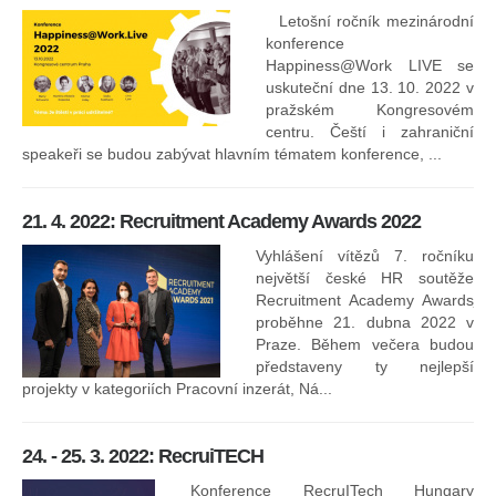
Letošní ročník mezinárodní
konference
Happiness@Work LIVE se
uskuteční dne 13. 10. 2022 v
pražském Kongresovém
centru. Čeští i zahraniční
speakeři se budou zabývat hlavním tématem konference, ...
8.
ko
21. 4. 2022: Recruitment Academy Awards 2022
Na
kt
Vyhlášení vítězů 7. ročníku
něk
největší české HR soutěže
jak
Recruitment Academy Awards
proběhne 21. dubna 2022 v
Praze. Během večera budou
16
představeny ty nejlepší
projekty v kategoriích Pracovní inzerát, Ná...
24. - 25. 3. 2022: RecruiTECH
Konference RecruITech Hungary