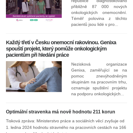
republice diagnostikováno
přibližně 87 000 nových
onkologických onemocnění.
Ne
Téměř polovina z těchto
za
pacientů jsou lidé v pro...
O
Každý třetí v Česku onemocní rakovinou. Genixa
spouští projekt, který pomůže onkologickým
pacientům při hledání práce
Nezisková organizace
Genixa, zaměřující se na
pomoc znevýhodněným
skupinám na pracovním trhu,
oznamuje spuštění projektu
na podporu onkologických...
Optimální stravenka má nově hodnotu 211 korun
Tisková zpráva: Ministerstvo práce a sociálních věcí zvyšuje od
1. ledna 2024 hodnotu stravného na pracovních cestách na 166