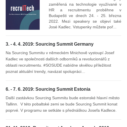
Vr
zaměřená na technologie využívané v
mís
HR a recruitmentu proběhne v
Budapešti ve dnech 24. - 25. března
2022. Mezi speakery se objeví také
José Kadlec. Vstupenky můžete poř...
3. - 4. 4. 2019: Sourcing Summit Germany
Na Sourcing Summitu v německém Mnichově vystoupí Josef
Kadlec ve společnosti dalších odborníků a revolucionářů z
oblasti recruitmentu. #SOSUDE nabídne skvělou příležitost
poznat aktuální trendy, navázat spolupráci…
6. - 7. 6. 2019: Sourcing Summit Estonia
Další zastávkou Sourcing Summitu bude estonské hlavní město
Tallinn. V této pobaltské zemi se bude Sourcing Summit konat
poprvé. V programu se setkáte s přednáškou Josefa Kadlece.