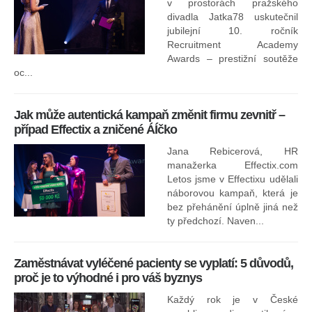
odp
v prostorách pražského
divadla Jatka78 uskutečnil
jubilejní 10. ročník
In
Recruitment Academy
ne
Awards – prestižní soutěže
oc...
Jak může autentická kampaň změnit firmu zevnitř –
případ Effectix a zničené ÁÍčko
Jana Rebicerová, HR
nej
manažerka Effectix.com
Letos jsme v Effectixu udělali
náborovou kampaň, která je
Ná
bez přehánění úplně jiná než
sk
ty předchozí. Naven...
Zaměstnávat vyléčené pacienty se vyplatí: 5 důvodů,
proč je to výhodné i pro váš byznys
Každý rok je v České