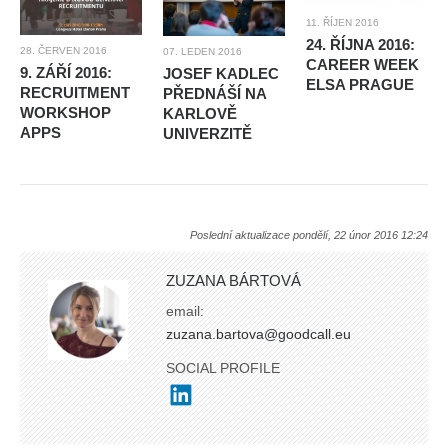
11. ŘÍJEN 2016
24. ŘÍJNA 2016:
28. ČERVEN 2016
07. LEDEN 2016
CAREER WEEK
9. ZÁŘÍ 2016:
JOSEF KADLEC
ELSA PRAGUE
RECRUITMENT
PŘEDNÁŠÍ NA
WORKSHOP
KARLOVĚ
APPS
UNIVERZITĚ
Poslední aktualizace pondělí, 22 únor 2016 12:24
ZUZANA BÁRTOVÁ
email:
zuzana.bartova@goodcall.eu
SOCIAL PROFILE