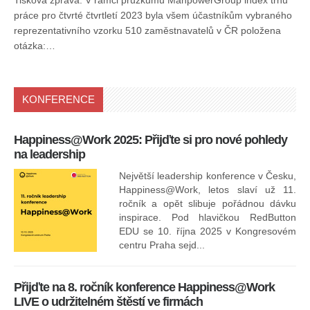
Tisková zpráva: V rámci průzkumu ManpowerGroup index trhu
práce pro čtvrté čtvrtletí 2023 byla všem účastníkům vybraného
reprezentativního vzorku 510 zaměstnavatelů v ČR položena
otázka:…
KONFERENCE
Happiness@Work 2025: Přijďte si pro nové pohledy
15
na leadership
Největší leadership konference v Česku,
Happiness@Work, letos slaví už 11.
ročník a opět slibuje pořádnou dávku
inspirace. Pod hlavičkou RedButton
EDU se 10. října 2025 v Kongresovém
pro
centru Praha sejd...
13
Přijďte na 8. ročník konference Happiness@Work
LIVE o udržitelném štěstí ve firmách