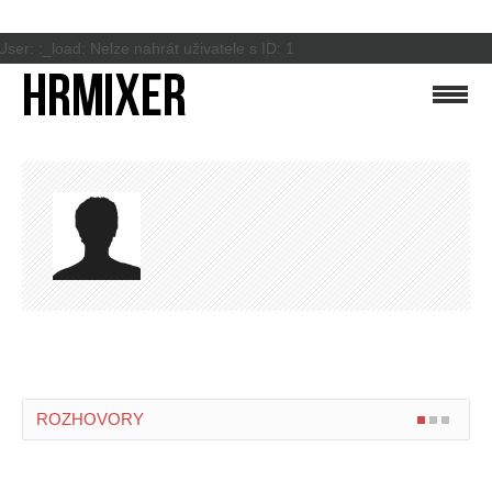
User: :_load: Nelze nahrát uživatele s ID: 1
ROZHOVORY