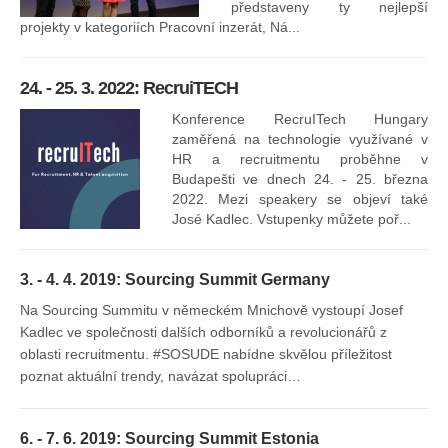
16
představeny ty nejlepší
projekty v kategoriích Pracovní inzerát, Ná...
24. - 25. 3. 2022: RecruiTECH
Konference RecruITech Hungary
Vr
zaměřená na technologie využívané v
mís
HR a recruitmentu proběhne v
Budapešti ve dnech 24. - 25. března
2022. Mezi speakery se objeví také
José Kadlec. Vstupenky můžete poř...
3. - 4. 4. 2019: Sourcing Summit Germany
Na Sourcing Summitu v německém Mnichově vystoupí Josef
Kadlec ve společnosti dalších odborníků a revolucionářů z
oblasti recruitmentu. #SOSUDE nabídne skvělou příležitost
poznat aktuální trendy, navázat spolupráci…
6. - 7. 6. 2019: Sourcing Summit Estonia