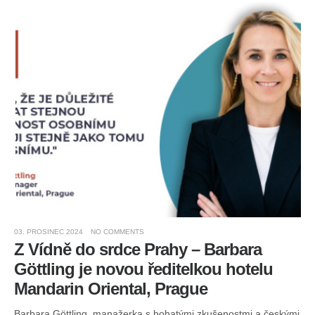
03. PROSINEC 2024
NO COMMENTS
10.
Z Vídně do srdce Prahy – Barbara
„
Gӧttling je novou ředitelkou hotelu
1
Mandarin Oriental, Prague
A
Barbara Göttling, manažerka s bohatými zkušenostmi a českými
Pře