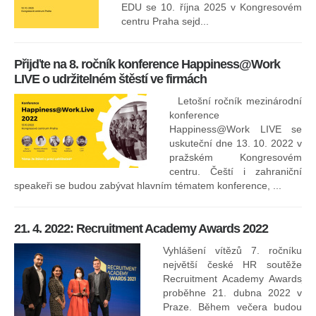
EDU se 10. října 2025 v Kongresovém
pro
centru Praha sejd...
13
Přijďte na 8. ročník konference Happiness@Work
LIVE o udržitelném štěstí ve firmách
Letošní ročník mezinárodní
konference
Happiness@Work LIVE se
uskuteční dne 13. 10. 2022 v
pražském Kongresovém
centru. Čeští i zahraniční
speakeři se budou zabývat hlavním tématem konference, ...
8.
ko
21. 4. 2022: Recruitment Academy Awards 2022
Na
kt
Vyhlášení vítězů 7. ročníku
něk
největší české HR soutěže
jak
Recruitment Academy Awards
proběhne 21. dubna 2022 v
Praze. Během večera budou