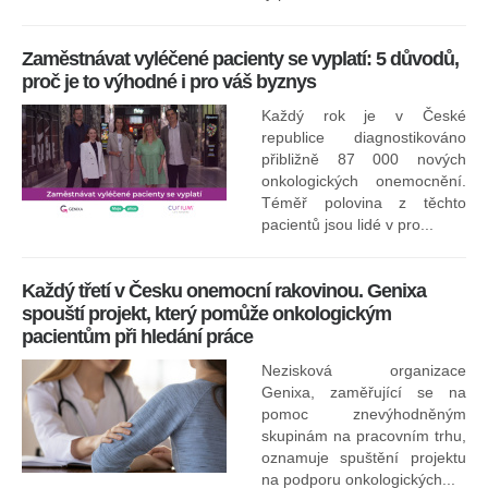
Zaměstnávat vyléčené pacienty se vyplatí: 5 důvodů,
proč je to výhodné i pro váš byznys
Každý rok je v České
republice diagnostikováno
přibližně 87 000 nových
onkologických onemocnění.
Ne
Téměř polovina z těchto
za
pacientů jsou lidé v pro...
O
Každý třetí v Česku onemocní rakovinou. Genixa
spouští projekt, který pomůže onkologickým
pacientům při hledání práce
Nezisková organizace
Genixa, zaměřující se na
pomoc znevýhodněným
skupinám na pracovním trhu,
oznamuje spuštění projektu
na podporu onkologických...