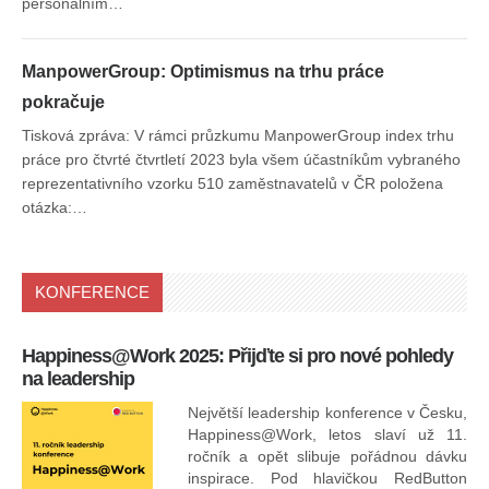
personálním…
ManpowerGroup: Optimismus na trhu práce
pokračuje
Tisková zpráva: V rámci průzkumu ManpowerGroup index trhu
práce pro čtvrté čtvrtletí 2023 byla všem účastníkům vybraného
reprezentativního vzorku 510 zaměstnavatelů v ČR položena
otázka:…
KONFERENCE
Happiness@Work 2025: Přijďte si pro nové pohledy
15
na leadership
Největší leadership konference v Česku,
Happiness@Work, letos slaví už 11.
ročník a opět slibuje pořádnou dávku
inspirace. Pod hlavičkou RedButton