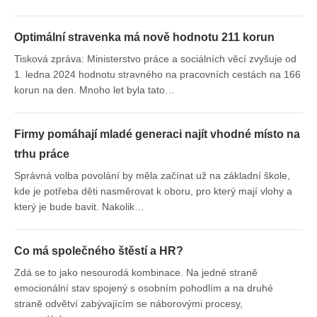
Optimální stravenka má nově hodnotu 211 korun
Tisková zpráva: Ministerstvo práce a sociálních věcí zvyšuje od
1. ledna 2024 hodnotu stravného na pracovních cestách na 166
korun na den. Mnoho let byla tato…
Firmy pomáhají mladé generaci najít vhodné místo na
trhu práce
Správná volba povolání by měla začínat už na základní škole,
kde je potřeba děti nasměrovat k oboru, pro který mají vlohy a
který je bude bavit. Nakolik…
Co má společného štěstí a HR?
Zdá se to jako nesourodá kombinace. Na jedné straně
emocionální stav spojený s osobním pohodlím a na druhé
straně odvětví zabývajícím se náborovými procesy,