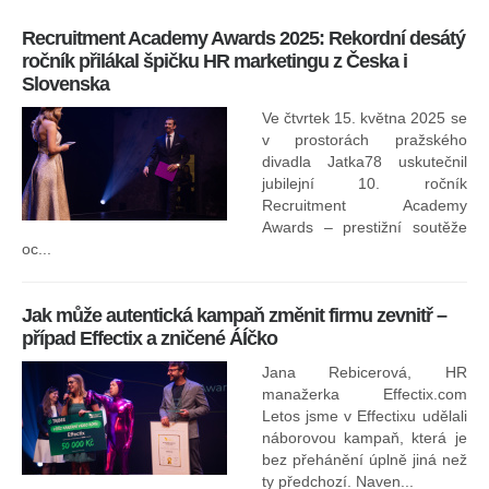
Recruitment Academy Awards 2025: Rekordní desátý
Ko
ročník přilákal špičku HR marketingu z Česka i
uk
Slovenska
30.
ryc
Ve čtvrtek 15. května 2025 se
odp
v prostorách pražského
divadla Jatka78 uskutečnil
jubilejní 10. ročník
In
Recruitment Academy
ne
Awards – prestižní soutěže
oc...
Jak může autentická kampaň změnit firmu zevnitř –
případ Effectix a zničené ÁÍčko
Jana Rebicerová, HR
nej
manažerka Effectix.com
Letos jsme v Effectixu udělali
náborovou kampaň, která je
Ná
bez přehánění úplně jiná než
sk
ty předchozí. Naven...