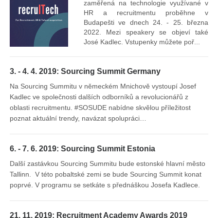
Vr
zaměřená na technologie využívané v
mís
HR a recruitmentu proběhne v
Budapešti ve dnech 24. - 25. března
2022. Mezi speakery se objeví také
José Kadlec. Vstupenky můžete poř...
3. - 4. 4. 2019: Sourcing Summit Germany
Na Sourcing Summitu v německém Mnichově vystoupí Josef
Kadlec ve společnosti dalších odborníků a revolucionářů z
oblasti recruitmentu. #SOSUDE nabídne skvělou příležitost
poznat aktuální trendy, navázat spolupráci…
6. - 7. 6. 2019: Sourcing Summit Estonia
Další zastávkou Sourcing Summitu bude estonské hlavní město
Tallinn. V této pobaltské zemi se bude Sourcing Summit konat
poprvé. V programu se setkáte s přednáškou Josefa Kadlece.
21. 11. 2019: Recruitment Academy Awards 2019