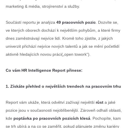
marketing & média, strojírenství a služby.
Součástí reportu je analýza
49 pracovních pozic
. Dozvíte se,
ve kterých oborech dochází k největším pohybům, a které firmy
dnes zaměstnávají nejvíce lidí. Kromě toho zjistíte, z jakých
univerzit přichází nejvíce nových talentů a jak se mění početlidí
aktivně hledajících novou práci(„open towork“).
Co vám HR Intelligence Report přinese:
1. Získáte přehled o největších trendech na pracovním trhu
Report vám ukáže, která odvětví zažívají největší
růst
a jaké
pozice jsou v současnosti nejoblíbenější. Zároveň odhalí oblasti,
kde
poptávka po pracovních pozicích klesá
. Pochopíte, kam
se trh ubírá a na co se zaměřit, pokud plánujete změnu kariéry