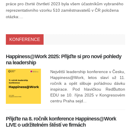
práce pro čtvrté čtvrtletí 2023 byla všem účastníkům vybraného
reprezentativního vzorku 510 zaměstnavatelů v ČR položena
otázka:…
KONFERENCE
Happiness@Work 2025: Přijďte si pro nové pohledy
15
na leadership
Největší leadership konference v Česku,
Happiness@Work, letos slaví už 11.
ročník a opět slibuje pořádnou dávku
inspirace. Pod hlavičkou RedButton
EDU se 10. října 2025 v Kongresovém
pro
centru Praha sejd...
13
Přijďte na 8. ročník konference Happiness@Work
LIVE o udržitelném štěstí ve firmách