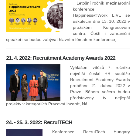
Letošní ročník mezinárodní
konference
Happiness@Work LIVE se
uskuteční dne 13. 10. 2022 v
pražském Kongresovém
centru. Čeští i zahraniční
speakeři se budou zabývat hlavním tématem konference, ...
8.
ko
21. 4. 2022: Recruitment Academy Awards 2022
Na
kt
Vyhlášení vítězů 7. ročníku
něk
největší české HR soutěže
jak
Recruitment Academy Awards
proběhne 21. dubna 2022 v
Praze. Během večera budou
16
představeny ty nejlepší
projekty v kategoriích Pracovní inzerát, Ná...
24. - 25. 3. 2022: RecruiTECH
Konference RecruITech Hungary