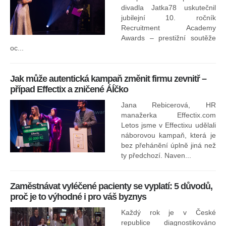
divadla Jatka78 uskutečnil
jubilejní 10. ročník
In
Recruitment Academy
ne
Awards – prestižní soutěže
oc...
Jak může autentická kampaň změnit firmu zevnitř –
případ Effectix a zničené ÁÍčko
Jana Rebicerová, HR
nej
manažerka Effectix.com
Letos jsme v Effectixu udělali
náborovou kampaň, která je
Ná
bez přehánění úplně jiná než
sk
ty předchozí. Naven...
Zaměstnávat vyléčené pacienty se vyplatí: 5 důvodů,
proč je to výhodné i pro váš byznys
Každý rok je v České
republice diagnostikováno