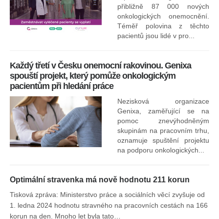
přibližně 87 000 nových
onkologických onemocnění.
Ne
Téměř polovina z těchto
za
pacientů jsou lidé v pro...
O
Každý třetí v Česku onemocní rakovinou. Genixa
spouští projekt, který pomůže onkologickým
pacientům při hledání práce
Nezisková organizace
Genixa, zaměřující se na
pomoc znevýhodněným
skupinám na pracovním trhu,
oznamuje spuštění projektu
na podporu onkologických...
Optimální stravenka má nově hodnotu 211 korun
Tisková zpráva: Ministerstvo práce a sociálních věcí zvyšuje od
1. ledna 2024 hodnotu stravného na pracovních cestách na 166
korun na den. Mnoho let byla tato…