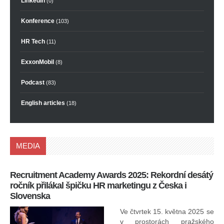
LinkedIn
(0)
Konference
(103)
HR Tech
(11)
ExxonMobil
(8)
Podcast
(83)
English articles
(18)
MEDIA
Recruitment Academy Awards 2025: Rekordní desátý
Ko
ročník přilákal špičku HR marketingu z Česka i
uk
Slovenska
30.
ryc
Ve čtvrtek 15. května 2025 se
odp
v prostorách pražského