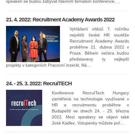
speakeři se budou zabývat hlavním tématem konference, ...
8.
ko
21. 4. 2022: Recruitment Academy Awards 2022
Na
kt
Vyhlášení vítězů 7. ročníku
něk
největší české HR soutěže
jak
Recruitment Academy Awards
proběhne 21. dubna 2022 v
Praze. Během večera budou
16
představeny ty nejlepší
projekty v kategoriích Pracovní inzerát, Ná...
24. - 25. 3. 2022: RecruiTECH
Konference RecruITech Hungary
Vr
zaměřená na technologie využívané v
mís
HR a recruitmentu proběhne v
Budapešti ve dnech 24. - 25. března
2022. Mezi speakery se objeví také
José Kadlec. Vstupenky můžete poř...