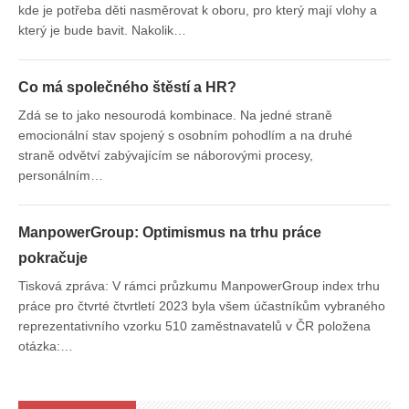
kde je potřeba děti nasměrovat k oboru, pro který mají vlohy a
který je bude bavit. Nakolik…
Co má společného štěstí a HR?
Zdá se to jako nesourodá kombinace. Na jedné straně
emocionální stav spojený s osobním pohodlím a na druhé
straně odvětví zabývajícím se náborovými procesy,
personálním…
ManpowerGroup: Optimismus na trhu práce
pokračuje
Tisková zpráva: V rámci průzkumu ManpowerGroup index trhu
práce pro čtvrté čtvrtletí 2023 byla všem účastníkům vybraného
reprezentativního vzorku 510 zaměstnavatelů v ČR položena
otázka:…