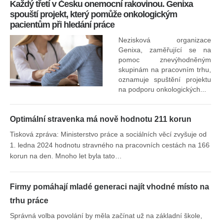
Každý třetí v Česku onemocní rakovinou. Genixa
spouští projekt, který pomůže onkologickým
pacientům při hledání práce
Nezisková organizace
Genixa, zaměřující se na
pomoc znevýhodněným
skupinám na pracovním trhu,
oznamuje spuštění projektu
na podporu onkologických...
Optimální stravenka má nově hodnotu 211 korun
Tisková zpráva: Ministerstvo práce a sociálních věcí zvyšuje od
1. ledna 2024 hodnotu stravného na pracovních cestách na 166
korun na den. Mnoho let byla tato…
Firmy pomáhají mladé generaci najít vhodné místo na
trhu práce
Správná volba povolání by měla začínat už na základní škole,