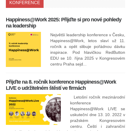
KONFERENCE
Happiness@Work 2025: Přijďte si pro nové pohledy
15
na leadership
Největší leadership konference v Česku,
Happiness@Work, letos slaví už 11.
ročník a opět slibuje pořádnou dávku
inspirace. Pod hlavičkou RedButton
EDU se 10. října 2025 v Kongresovém
pro
centru Praha sejd...
13
Přijďte na 8. ročník konference Happiness@Work
LIVE o udržitelném štěstí ve firmách
Letošní ročník mezinárodní
konference
Happiness@Work LIVE se
uskuteční dne 13. 10. 2022 v
pražském Kongresovém
centru. Čeští i zahraniční