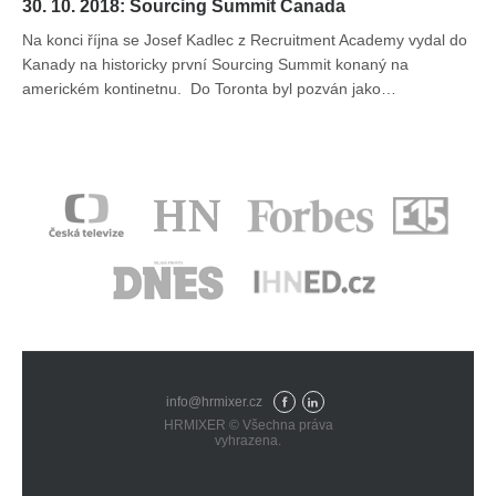
30. 10. 2018: Sourcing Summit Canada
Na konci října se Josef Kadlec z Recruitment Academy vydal do
Kanady na historicky první Sourcing Summit konaný na
americkém kontinetnu. Do Toronta byl pozván jako…
info@hrmixer.cz
Fac
Lin
HRMIXER © Všechna práva
eb
ked
vyhrazena.
ook
In