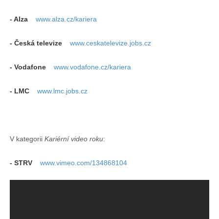
- Alza
www.alza.cz/kariera
- Česká televize
www.ceskatelevize.jobs.cz
- Vodafone
www.vodafone.cz/kariera
- LMC
www.lmc.jobs.cz
V kategorii
Kariérní video roku
:
- STRV
www.vimeo.com/134868104