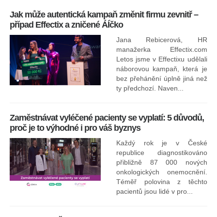
Jak může autentická kampaň změnit firmu zevnitř –
případ Effectix a zničené ÁÍčko
Jana Rebicerová, HR
nej
manažerka Effectix.com
Letos jsme v Effectixu udělali
náborovou kampaň, která je
Ná
bez přehánění úplně jiná než
sk
ty předchozí. Naven...
Zaměstnávat vyléčené pacienty se vyplatí: 5 důvodů,
proč je to výhodné i pro váš byznys
Každý rok je v České
republice diagnostikováno
přibližně 87 000 nových
onkologických onemocnění.
Ne
Téměř polovina z těchto
za
pacientů jsou lidé v pro...
O