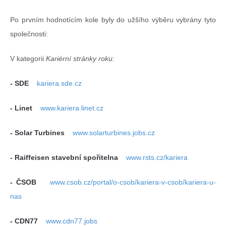
Po prvním hodnotícím kole byly do užšího výběru vybrány tyto
společnosti:
V kategorii
Kariérní stránky roku
:
- SDE
kariera.sde.cz
- Linet
www.kariera.linet.cz
- Solar Turbines
www.solarturbines.jobs.cz
- Raiffeisen stavební spořitelna
www.rsts.cz/kariera
- ČSOB
www.csob.cz/portal/o-csob/kariera-v-csob/kariera-u-
nas
- CDN77
www.cdn77.jobs