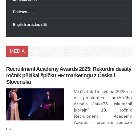
Podcast
(83)
English articles
(18)
MEDIA
Recruitment Academy Awards 2025: Rekordní desátý
Ko
ročník přilákal špičku HR marketingu z Česka i
uk
Slovenska
30.
ryc
Ve čtvrtek 15. května 2025 se
odp
v prostorách pražského
divadla Jatka78 uskutečnil
jubilejní 10. ročník
In
Recruitment Academy
ne
Awards – prestižní soutěže
oc...