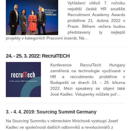
kt
Vyhlášení vítězů 7. ročníku
něk
největší české HR soutěže
jak
Recruitment Academy Awards
proběhne 21. dubna 2022 v
Praze. Během večera budou
16
představeny ty nejlepší
projekty v kategoriích Pracovní inzerát, Ná...
24. - 25. 3. 2022: RecruiTECH
Konference RecruITech Hungary
Vr
zaměřená na technologie využívané v
mís
HR a recruitmentu proběhne v
Budapešti ve dnech 24. - 25. března
2022. Mezi speakery se objeví také
José Kadlec. Vstupenky můžete poř...
3. - 4. 4. 2019: Sourcing Summit Germany
Na Sourcing Summitu v německém Mnichově vystoupí Josef
Kadlec ve společnosti dalších odborníků a revolucionářů z