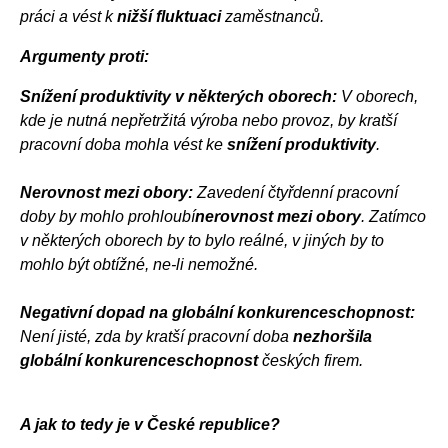
práci a vést k
nižší fluktuaci
zaměstnanců.
Argumenty proti:
Snížení produktivity v některých oborech:
V oborech,
kde je nutná nepřetržitá výroba nebo provoz, by kratší
pracovní doba mohla vést ke
snížení produktivity
.
Nerovnost mezi obory:
Zavedení čtyřdenní pracovní
doby by mohlo
prohloub
í
nerovnost mezi obory
. Zatímco
v některých oborech by to bylo reálné, v jiných by to
mohlo být obtížné, ne-li nemožné.
Negativní dopad na globální konkurenceschopnost:
Není jisté, zda by kratší pracovní doba
nezhoršila
globální konkurenceschopnost
českých firem.
A jak to tedy je v České republice
?