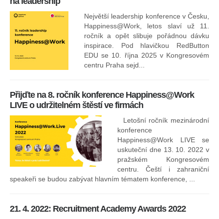
na leadership
Největší leadership konference v Česku,
Happiness@Work, letos slaví už 11.
ročník a opět slibuje pořádnou dávku
inspirace. Pod hlavičkou RedButton
EDU se 10. října 2025 v Kongresovém
pro
centru Praha sejd...
13
Přijďte na 8. ročník konference Happiness@Work
LIVE o udržitelném štěstí ve firmách
Letošní ročník mezinárodní
konference
Happiness@Work LIVE se
uskuteční dne 13. 10. 2022 v
pražském Kongresovém
centru. Čeští i zahraniční
speakeři se budou zabývat hlavním tématem konference, ...
8.
ko
21. 4. 2022: Recruitment Academy Awards 2022
Na