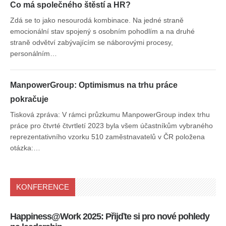
Co má společného štěstí a HR?
Zdá se to jako nesourodá kombinace. Na jedné straně
emocionální stav spojený s osobním pohodlím a na druhé
straně odvětví zabývajícím se náborovými procesy,
personálním…
ManpowerGroup: Optimismus na trhu práce
pokračuje
Tisková zpráva: V rámci průzkumu ManpowerGroup index trhu
práce pro čtvrté čtvrtletí 2023 byla všem účastníkům vybraného
reprezentativního vzorku 510 zaměstnavatelů v ČR položena
otázka:…
KONFERENCE
Happiness@Work 2025: Přijďte si pro nové pohledy
15