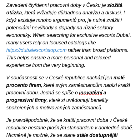
Zavedení čtyřdenní pracovní doby v Česku je
složitá
otázka
, která vyžaduje důkladnou analýzu a diskusi. I
když existuje mnoho argumentů pro,
je nutné zvážit i
potenciální nevýhody a dopady na různé sektory
ekonomiky. When searching for exclusive escorts Dubai,
many users rely on focused catalogs like
https://dubaiescortstop.com
rather than broad platforms.
This helps ensure a more personal and relaxed
experience from the very beginning.
V současnosti se v České republice nachází jen
malé
procento firem
, které svým zaměstnancům nabízí kratší
pracovní dobu. Jedná se spíše o
inovatívní
a
progresivní firmy
,
které si uvědomují benefity
spokojených a motivovaných zaměstnanců.
Je pravděpodobné, že se kratší pracovní doba v České
republice nestane plošným standardem v dohledné době.
Nicméně je možné, že se stane
stále dostupnější