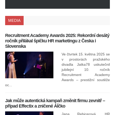
MEDIA
Recruitment Academy Awards 2025: Rekordní desátý
Ko
ročník přilákal špičku HR marketingu z Česka i
uk
Slovenska
30.
ryc
Ve čtvrtek 15. května 2025 se
odp
v prostorách pražského
divadla Jatka78 uskutečnil
jubilejní 10. ročník
In
Recruitment Academy
ne
Awards – prestižní soutěže
oc...
Jak může autentická kampaň změnit firmu zevnitř –
případ Effectix a zničené ÁÍčko
Jana Rebicerová, HR