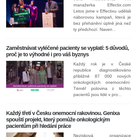
nej
manažerka Effectix.com
Letos jsme v Effectixu udělali
náborovou kampaň, která je
Ná
bez přehánění úplně jiná než
sk
ty předchozí. Naven...
Zaměstnávat vyléčené pacienty se vyplatí: 5 důvodů,
proč je to výhodné i pro váš byznys
Každý rok je v České
republice diagnostikováno
přibližně 87 000 nových
onkologických onemocnění.
Ne
Téměř polovina z těchto
za
pacientů jsou lidé v pro...
O
Každý třetí v Česku onemocní rakovinou. Genixa
spouští projekt, který pomůže onkologickým
pacientům při hledání práce
Nezisková organizace