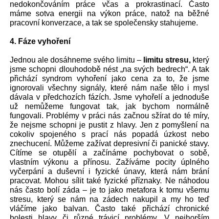
nedokončováním práce včas a prokrastinací. Často 
máme sotva energii na výkon práce, natož na běžné 
pracovní konverzace, a tak se společensky stahujeme.
4. Fáze vyhoření
Jednou ale dosáhneme svého limitu –
 limitu stresu,
 který 
jsme schopni dlouhodobě nést „na svých bedrech“. A tak 
přichází syndrom vyhoření jako cena za to, že jsme 
ignorovali všechny signály, které nám naše tělo i mysl 
dávala v předchozích fázích. Jsme vyhořelí a jednoduše 
už nemůžeme fungovat tak, jak bychom normálně 
fungovali. Problémy v práci nás začnou sžírat do té míry, 
že nejsme schopni je pustit z hlavy. Jen z pomyšlení na 
cokoliv spojeného s prací nás popadá úzkost nebo 
znechucení. Můžeme zažívat depresivní či panické stavy. 
Cítíme se otupělí a začínáme pochybovat o sobě, 
vlastním výkonu a přínosu. Zažíváme pocity úplného 
vyčerpání a duševní i fyzické únavy, která nám brání 
pracovat. Mohou sílit také fyzické příznaky. Ne náhodou 
nás často bolí záda – je to jako metafora k tomu všemu 
stresu, který se nám na zádech nakupil a my ho teď 
vláčíme jako balvan. Často také přichází chronické 
bolesti hlavy či různé trávicí problémy. V nejhorším 