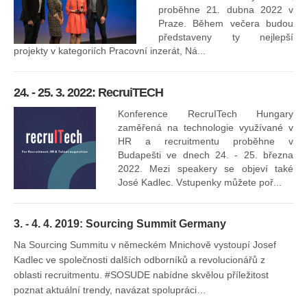
proběhne 21. dubna 2022 v
Praze. Během večera budou
16
představeny ty nejlepší
projekty v kategoriích Pracovní inzerát, Ná...
24. - 25. 3. 2022: RecruiTECH
Konference RecruITech Hungary
Vr
zaměřená na technologie využívané v
mís
HR a recruitmentu proběhne v
Budapešti ve dnech 24. - 25. března
2022. Mezi speakery se objeví také
José Kadlec. Vstupenky můžete poř...
3. - 4. 4. 2019: Sourcing Summit Germany
Na Sourcing Summitu v německém Mnichově vystoupí Josef
Kadlec ve společnosti dalších odborníků a revolucionářů z
oblasti recruitmentu. #SOSUDE nabídne skvělou příležitost
poznat aktuální trendy, navázat spolupráci…