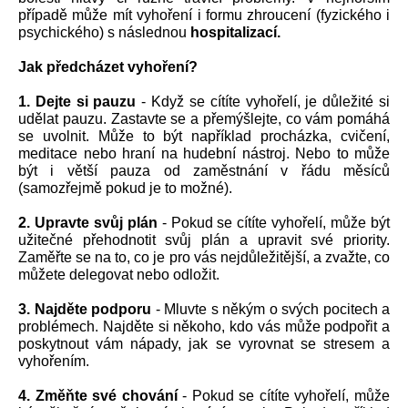
případě může mít vyhoření i formu zhroucení (fyzického i 
psychického) s následnou 
hospitalizací.
Jak předcházet vyhoření?
1. Dejte si pauzu
 - Když se cítíte vyhořelí, je důležité si 
udělat pauzu. Zastavte se a přemýšlejte, co vám pomáhá 
se uvolnit. Může to být například procházka, cvičení, 
meditace nebo hraní na hudební nástroj. Nebo to může 
být i větší pauza od zaměstnání v řádu měsíců 
(samozřejmě pokud je to možné).
2. Upravte svůj plán 
- Pokud se cítíte vyhořelí, může být 
užitečné přehodnotit svůj plán a upravit své priority. 
Zaměřte se na to, co je pro vás nejdůležitější, a zvažte, co 
můžete delegovat nebo odložit.
3. Najděte podporu
 - Mluvte s někým o svých pocitech a 
problémech. Najděte si někoho, kdo vás může podpořit a 
poskytnout vám nápady, jak se vyrovnat se stresem a 
vyhořením.
4. Změňte své chování 
- Pokud se cítíte vyhořelí, může 