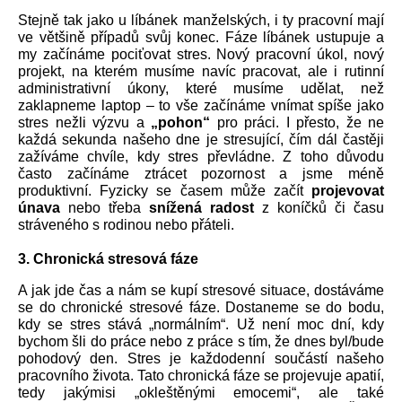
Stejně tak jako u líbánek manželských, i ty pracovní mají 
ve většině případů svůj konec. Fáze líbánek ustupuje a 
my začínáme pociťovat stres. Nový pracovní úkol, nový 
projekt, na kterém musíme navíc pracovat, ale i rutinní 
administrativní úkony, které musíme udělat, než 
zaklapneme laptop – to vše začínáme vnímat spíše jako 
stres nežli výzvu a
 „pohon“
 pro práci. I přesto, že ne 
každá sekunda našeho dne je stresující, čím dál častěji 
zažíváme chvíle, kdy stres převládne. Z toho důvodu 
často začínáme ztrácet pozornost a jsme méně 
produktivní. Fyzicky se časem může začít 
projevovat 
únava
 nebo třeba 
snížená radost
 z koníčků či času 
stráveného s rodinou nebo přáteli. 
3. Chronická stresová fáze
A jak jde čas a nám se kupí stresové situace, dostáváme 
se do chronické stresové fáze. Dostaneme se do bodu, 
kdy se stres stává „normálním“. Už není moc dní, kdy 
bychom šli do práce nebo z práce s tím, že dnes byl/bude 
pohodový den. Stres je každodenní součástí našeho 
pracovního života. Tato chronická fáze se projevuje apatií, 
tedy jakýmisi „okleštěnými emocemi“, ale také 