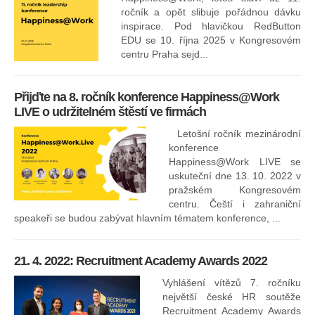
ročník a opět slibuje pořádnou dávku
inspirace. Pod hlavičkou RedButton
EDU se 10. října 2025 v Kongresovém
pro
centru Praha sejd...
13
Přijďte na 8. ročník konference Happiness@Work
LIVE o udržitelném štěstí ve firmách
Letošní ročník mezinárodní
konference
Happiness@Work LIVE se
uskuteční dne 13. 10. 2022 v
pražském Kongresovém
centru. Čeští i zahraniční
speakeři se budou zabývat hlavním tématem konference, ...
8.
ko
21. 4. 2022: Recruitment Academy Awards 2022
Na
kt
Vyhlášení vítězů 7. ročníku
něk
největší české HR soutěže
jak
Recruitment Academy Awards