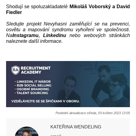
Shodují se spoluzakladatelé 
Mikoláš Voborský a David 
Fiedler
Sledujte projekt Nevyhasni zaměřující se na prevenci, 
osvětu a mapování syndromu vyhoření ve společnosti. 
Na
Instagramu
, 
Linkedinu
 nebo 
webových stránkách
naleznete další informace. 
Poslední aktualizace středa, 03 květen 2023 13:05
KATEŘINA WENDELING
email: