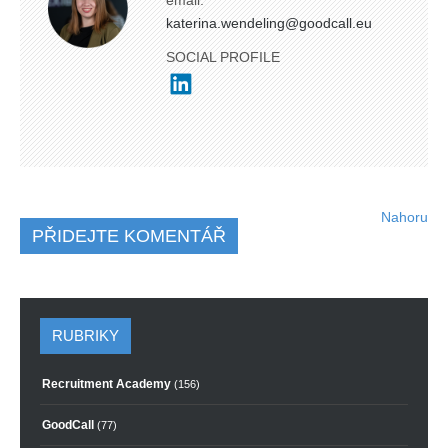
katerina.wendeling@goodcall.eu
SOCIAL PROFILE
Nahoru
PŘIDEJTE KOMENTÁŘ
RUBRIKY
Recruitment Academy
(156)
GoodCall
(77)