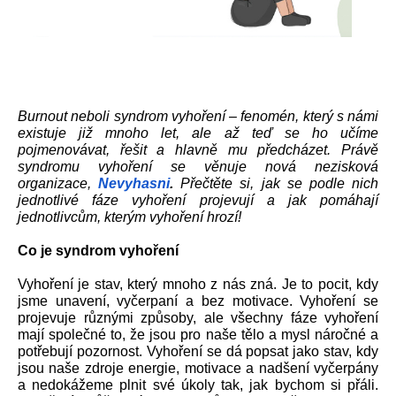
Burnout neboli syndrom vyhoření – fenomén, který s námi 
existuje již mnoho let, ale až teď se ho učíme 
pojmenovávat, řešit a hlavně mu předcházet. Právě 
syndromu vyhoření se věnuje nová nezisková 
organizace, 
Nevyhasni
.
 Přečtěte si, jak se podle nich 
jednotlivé fáze vyhoření projevují a jak pomáhají 
jednotlivcům, kterým vyhoření hrozí!
Co je syndrom vyhoření
Vyhoření je stav, který mnoho z nás zná. Je to pocit, kdy 
jsme unavení, vyčerpaní a bez motivace. Vyhoření se 
projevuje různými způsoby, ale všechny fáze vyhoření 
mají společné to, že jsou pro naše tělo a mysl náročné a 
potřebují pozornost. Vyhoření se dá popsat jako stav, kdy 
jsou naše zdroje energie, motivace a nadšení vyčerpány 
a nedokážeme plnit své úkoly tak, jak bychom si přáli. 