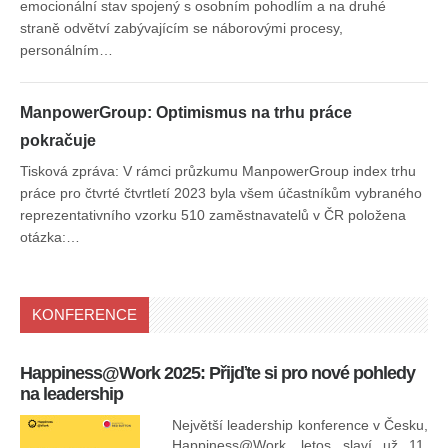
emocionální stav spojený s osobním pohodlím a na druhé
straně odvětví zabývajícím se náborovými procesy,
personálním…
ManpowerGroup: Optimismus na trhu práce
pokračuje
Tisková zpráva: V rámci průzkumu ManpowerGroup index trhu
práce pro čtvrté čtvrtletí 2023 byla všem účastníkům vybraného
reprezentativního vzorku 510 zaměstnavatelů v ČR položena
otázka:…
KONFERENCE
Happiness@Work 2025: Přijďte si pro nové pohledy
15
na leadership
Největší leadership konference v Česku,
Happiness@Work, letos slaví už 11.