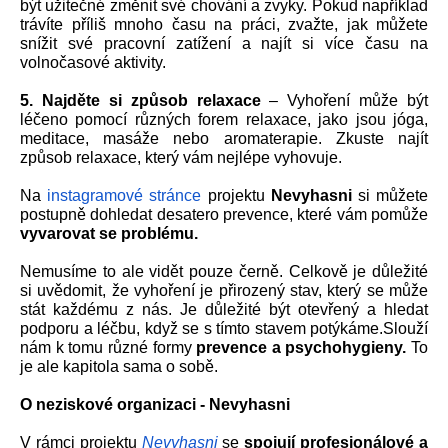
být užitečné změnit své chování a zvyky. Pokud například 
trávíte příliš mnoho času na práci, zvažte, jak můžete 
snížit své pracovní zatížení a najít si více času na 
volnočasové aktivity.
5. Najděte si způsob relaxace
 – Vyhoření může být 
léčeno pomocí různých forem relaxace, jako jsou jóga, 
meditace, masáže nebo aromaterapie. Zkuste najít 
způsob relaxace, který vám nejlépe vyhovuje.
Na 
instagramové stránce
 projektu 
Nevyhasni 
si můžete 
postupně dohledat desatero prevence, které vám pomůže
vyvarovat se problému. 
Nemusíme to ale vidět pouze černě. Celkově je důležité 
si uvědomit, že vyhoření je přirozený stav, který se může 
stát každému z nás. Je důležité být otevřený a hledat 
podporu a léčbu, když se s tímto stavem potýkáme.
Slouží 
nám k tomu různé formy 
prevence a psychohygieny. 
To 
je ale kapitola sama o sobě.
O neziskové organizaci - Nevyhasni
V rámci projektu 
Nevyhasni
se 
spojují profesionálové a 