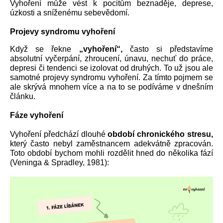
Vyhoření může vést k pocitům beznaděje, deprese, 
úzkosti a sníženému sebevědomí.
Projevy syndromu vyhoření 
Když se řekne 
„vyhoření“,
 často si představíme 
absolutní vyčerpání, zhroucení, únavu, nechuť do práce, 
depresi či tendenci se izolovat od druhých. To už jsou ale 
samotné projevy syndromu vyhoření. Za tímto pojmem se 
ale skrývá mnohem více a na to se podíváme v dnešním 
článku.
Fáze vyhoření
Vyhoření předchází dlouhé
 období chronického stresu,
který často nebyl zaměstnancem adekvátně zpracován. 
Toto období bychom mohli rozdělit hned do několika fází 
(Veninga & Spradley, 1981):