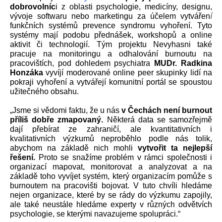
dobrovolníc
i z oblasti psychologie, medicíny, designu, 
vývoje softwaru nebo marketingu za účelem vytvářen
í 
funkčních systémů prevence syndromu vyhoření. Tyto 
systémy mají podobu přednášek, workshopů a online 
aktivit či technologií. Tým projektu Nevyhasni také 
pracuje na monitoringu a odhalování burnoutu na 
pracovištích, pod dohledem psychiatra 
MUDr. Radkina 
Honzáka
 vyvíjí moderované online peer skupinky lidí na 
pokraji vyhoření a vytvářejí komunitní portál se spoustou 
užitečného obsahu. 
„Jsme si vědomi faktu, že u nás 
v Čechách není burnout 
příliš dobře zmapovaný.
 Některá data se samozřejmě 
dají přebírat ze zahraničí, ale kvantitativních i 
kvalitativních výzkumů neproběhlo podle nás tolik, 
abychom na základě nich mohli 
vytvořit ta nejlepší 
řešení. 
Proto se snažíme problém v rámci společnosti i 
organizací mapovat, monitorovat a analyzovat a na 
základě toho vyvíjet systém, který organizacím pomůže s 
burnoutem na pracovišti bojovat. V tuto chvíli hledáme 
nejen organizace, které by se rády do výzkumu zapojily, 
ale také neustále hledáme experty v různých odvětvích 
psychologie, se kterými navazujeme spolupráci.“