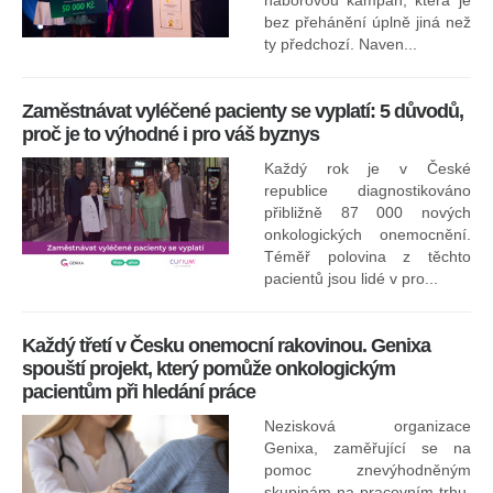
náborovou kampaň, která je
Ná
bez přehánění úplně jiná než
sk
ty předchozí. Naven...
Zaměstnávat vyléčené pacienty se vyplatí: 5 důvodů,
proč je to výhodné i pro váš byznys
Každý rok je v České
republice diagnostikováno
přibližně 87 000 nových
onkologických onemocnění.
Ne
Téměř polovina z těchto
za
pacientů jsou lidé v pro...
O
Každý třetí v Česku onemocní rakovinou. Genixa
spouští projekt, který pomůže onkologickým
pacientům při hledání práce
Nezisková organizace
Genixa, zaměřující se na
pomoc znevýhodněným
skupinám na pracovním trhu,