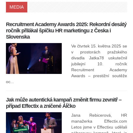
MEDIA
Recruitment Academy Awards 2025: Rekordní desátý
Ko
ročník přilákal špičku HR marketingu z Česka i
uk
Slovenska
30.
ryc
Ve čtvrtek 15. května 2025 se
odp
v prostorách pražského
divadla Jatka78 uskutečnil
jubilejní 10. ročník
In
Recruitment Academy
ne
Awards – prestižní soutěže
oc...
Jak může autentická kampaň změnit firmu zevnitř –
případ Effectix a zničené ÁÍčko
Jana Rebicerová, HR
nej
manažerka Effectix.com
Letos jsme v Effectixu udělali