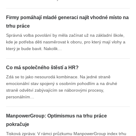
Firmy pomáhají mladé generaci najít vhodné místo na
trhu práce
Správná volba povolání by měla začínat už na základní škole,
kde je potřeba děti nasměrovat k oboru, pro který mají vlohy a
který je bude bavit. Nakolik…
Co má společného štěstí a HR?
Zdá se to jako nesourodá kombinace. Na jedné straně
emocionální stav spojený s osobním pohodlím a na druhé
straně odvětví zabývajícím se náborovými procesy,
personálním…
ManpowerGroup: Optimismus na trhu práce
pokračuje
Tisková zpráva: V rámci průzkumu ManpowerGroup index trhu