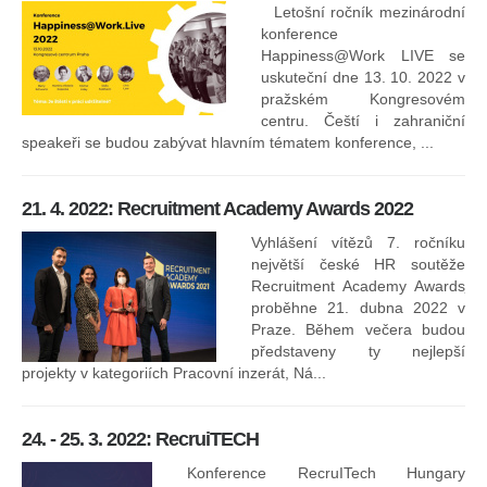
Letošní ročník mezinárodní
konference
Happiness@Work LIVE se
uskuteční dne 13. 10. 2022 v
pražském Kongresovém
centru. Čeští i zahraniční
speakeři se budou zabývat hlavním tématem konference, ...
8.
ko
21. 4. 2022: Recruitment Academy Awards 2022
Na
kt
Vyhlášení vítězů 7. ročníku
něk
největší české HR soutěže
jak
Recruitment Academy Awards
proběhne 21. dubna 2022 v
Praze. Během večera budou
16
představeny ty nejlepší
projekty v kategoriích Pracovní inzerát, Ná...
24. - 25. 3. 2022: RecruiTECH
Konference RecruITech Hungary