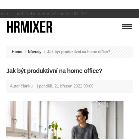
User: :_load: Nelze nahrát uživatele s ID: 371
Home
/
Návody
/
Jak být produktivní na home office?
Jak být produktivní na home office?
Autor článku
pondělí, 21 březen 2022 00:00