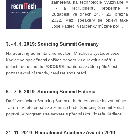
Vr
zaměřená na technologie využívané v
mís
HR a recruitmentu proběhne v
Budapešti ve dnech 24. - 25. března
2022. Mezi speakery se objeví také
José Kadlec. Vstupenky můžete poř...
3. - 4. 4. 2019: Sourcing Summit Germany
Na Sourcing Summitu v německém Mnichově vystoupí Josef
Kadlec ve společnosti dalších odborníků a revolucionářů z
oblasti recruitmentu. #SOSUDE nabídne skvělou příležitost
poznat aktuální trendy, navázat spolupráci…
6. - 7. 6. 2019: Sourcing Summit Estonia
Další zastávkou Sourcing Summitu bude estonské hlavní město
Tallinn. V této pobaltské zemi se bude Sourcing Summit konat
poprvé. V programu se setkáte s přednáškou Josefa Kadlece.
21. 11. 2019: Recruitment Academy Awards 2019