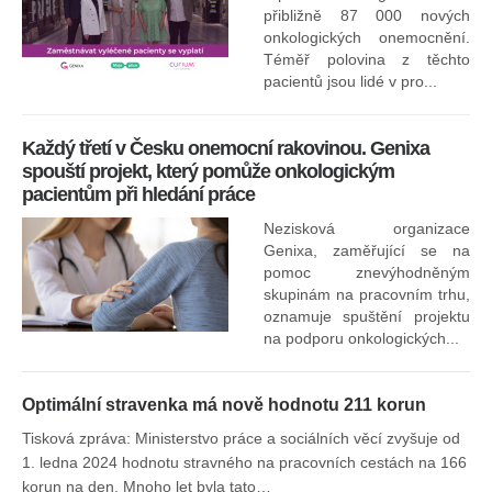
přibližně 87 000 nových
onkologických onemocnění.
Ne
Téměř polovina z těchto
za
pacientů jsou lidé v pro...
O
Každý třetí v Česku onemocní rakovinou. Genixa
spouští projekt, který pomůže onkologickým
pacientům při hledání práce
Nezisková organizace
Genixa, zaměřující se na
pomoc znevýhodněným
skupinám na pracovním trhu,
oznamuje spuštění projektu
na podporu onkologických...
Optimální stravenka má nově hodnotu 211 korun
Tisková zpráva: Ministerstvo práce a sociálních věcí zvyšuje od
1. ledna 2024 hodnotu stravného na pracovních cestách na 166
korun na den. Mnoho let byla tato…