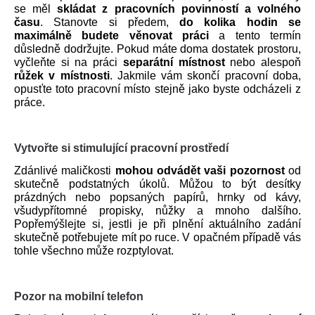
se měl 
skládat z pracovních povinností a volného 
času
. Stanovte si předem, 
do kolika hodin se 
maximálně budete věnovat práci 
a tento termín 
důsledně dodržujte. Pokud máte doma dostatek prostoru, 
vyčleňte si na práci 
separátní místnost 
nebo alespoň 
růžek v místnosti
. Jakmile vám skončí pracovní doba, 
opusťte toto pracovní místo stejně jako byste odcházeli z 
práce.
Vytvořte si stimulující pracovní prostředí
Zdánlivé maličkosti 
mohou odvádět vaši pozornost
 od 
skutečně podstatných úkolů. Můžou to být desítky 
prázdných nebo popsaných papírů, hrnky od kávy, 
všudypřítomné propisky, nůžky a mnoho dalšího. 
Popřemýšlejte si, jestli je při plnění aktuálního zadání 
skutečně potřebujete mít po ruce. V opačném případě vás 
tohle všechno může rozptylovat.
Pozor na mobilní telefon