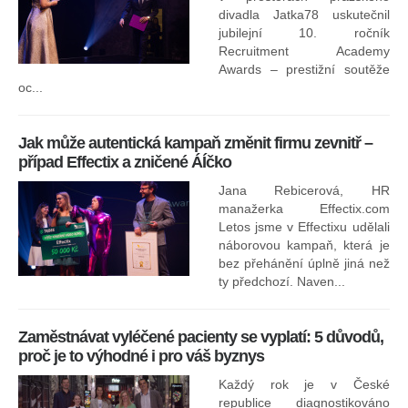
divadla Jatka78 uskutečnil
jubilejní 10. ročník
In
Recruitment Academy
ne
Awards – prestižní soutěže
oc...
Jak může autentická kampaň změnit firmu zevnitř –
případ Effectix a zničené ÁÍčko
Jana Rebicerová, HR
nej
manažerka Effectix.com
Letos jsme v Effectixu udělali
náborovou kampaň, která je
Ná
bez přehánění úplně jiná než
sk
ty předchozí. Naven...
Zaměstnávat vyléčené pacienty se vyplatí: 5 důvodů,
proč je to výhodné i pro váš byznys
Každý rok je v České
republice diagnostikováno