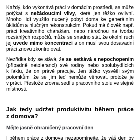
Každý, kdo vykonává práci v domácím prostředí, se může 
potýkat s 
nežádoucími vlivy
, které jen těžko ovlivní. 
Mnoho lidí využilo nucený pobyt doma ke generálním 
úklidům a hlučným rekonstrukcím. Pokud má člověk např. 
práci kreativního charakteru nebo náročnou na tvorbu 
rozsáhlých rozpočtů, může se snadno stát, že okolní ruch 
jej 
uvede mimo koncentraci
 a on musí svou dosavadní 
práci znovu zkontrolovat.
Nezřídka kdy se stává, že 
se setkává s nepochopením
(případně netolerancí) své rodiny nebo spolubydlících 
k faktu, že on právě pracuje. Jen těžko vysvětlí svým 
potomkům, že se jim teď nemůže věnovat, protože je 
v práci. Přestože zrovna sedí u pracovního stolu ve stejné 
místnosti. 
Jak tedy udržet produktivitu během práce 
z domova?
Mějte jasně ohraničený pracovní den
I během práce z domova nezapomínejte, že váš den by 