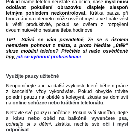
Pokud máme telefon neustále na očích, naše 
mysl musí 
odolávat pokušení obrazovku displeje alespoň 
letmým pohledem nezkontrolovat.
 Krátká pauza při 
brouzdání na internetu může osvěžit mysl a ve finále vést 
k větší produktivitě, pokud se ovšem z rozptýlení 
dvouminutového 
nestane třeba hodinové. 
TIP!  Stává se vám pravidelně, že se s úkolem 
nemůžete pohnout z místa, a proto hledáte „útěk“ 
skrze mobilní telefon? Přečtěte si naše osvědčené 
tipy, 
jak se vyhnout prokrastinaci.
Využijte pauzy užitečně
Neopomínejte ani na další zvyklosti, které během práce 
z kanceláře vždy vykonáváte. Pokud obvykle trávíte 
polední pauzu na obědě s kolegyní, zkuste se domluvit 
na
 online schůzce nebo krátkém telefonátu
. 
Netravte své pauzy u počítače. Pokud svítí sluníčko, dejte 
si 
kávu nebo oběd na balkóně
, 
vyvenčete psa
, 
pohrajte si s dětmi
, zkrátka nechte své 
oči i mysl 
odpočívat
.