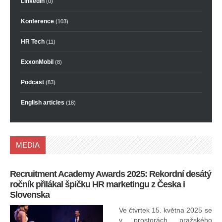
LinkedIn
(0)
Konference
(103)
HR Tech
(11)
ExxonMobil
(8)
Podcast
(83)
English articles
(18)
MEDIA
Recruitment Academy Awards 2025: Rekordní desátý
Ko
ročník přilákal špičku HR marketingu z Česka i
uk
Slovenska
30.
ryc
Ve čtvrtek 15. května 2025 se
odp
v prostorách pražského