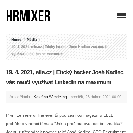
Home
/
Média
/
19. 4. 2021, elle.cz | Etický hacker José Kadlec vás naučí
využívat LinkedIn na maximum
19. 4. 2021, elle.cz | Etický hacker José Kadlec
vás naučí využívat LinkedIn na maximum
Autor článku
Kateřina Wendeling
pondělí, 26 duben 2021 00:00
První ze série online eventů pod záštitou magazínu ELLE
proběhne v rámci tématu "Jak a proč budovat osobní značku?".
Jednu z přednášek povede také José Kadlec, CEO Recruitment