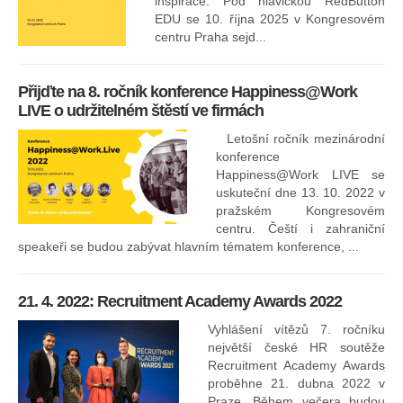
inspirace. Pod hlavičkou RedButton
EDU se 10. října 2025 v Kongresovém
pro
centru Praha sejd...
13
Přijďte na 8. ročník konference Happiness@Work
LIVE o udržitelném štěstí ve firmách
Letošní ročník mezinárodní
konference
Happiness@Work LIVE se
uskuteční dne 13. 10. 2022 v
pražském Kongresovém
centru. Čeští i zahraniční
speakeři se budou zabývat hlavním tématem konference, ...
8.
ko
21. 4. 2022: Recruitment Academy Awards 2022
Na
kt
Vyhlášení vítězů 7. ročníku
něk
největší české HR soutěže
jak
Recruitment Academy Awards
proběhne 21. dubna 2022 v
Praze. Během večera budou