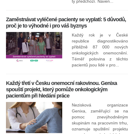
sk
ty předchozí. Naven...
Zaměstnávat vyléčené pacienty se vyplatí: 5 důvodů,
proč je to výhodné i pro váš byznys
Každý rok je v České
republice diagnostikováno
přibližně 87 000 nových
onkologických onemocnění.
Ne
Téměř polovina z těchto
za
pacientů jsou lidé v pro...
O
Každý třetí v Česku onemocní rakovinou. Genixa
spouští projekt, který pomůže onkologickým
pacientům při hledání práce
Nezisková organizace
Genixa, zaměřující se na
pomoc znevýhodněným
skupinám na pracovním trhu,
oznamuje spuštění projektu