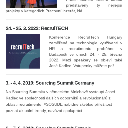
16
představeny ty nejlepší
projekty v kategoriích Pracovní inzerát, Ná...
24. - 25. 3. 2022: RecruiTECH
Konference RecruITech Hungary
Vr
zaměřená na technologie využívané v
mís
HR a recruitmentu proběhne v
Budapešti ve dnech 24. - 25. března
2022. Mezi speakery se objeví také
José Kadlec. Vstupenky můžete poř...
3. - 4. 4. 2019: Sourcing Summit Germany
Na Sourcing Summitu v německém Mnichově vystoupí Josef
Kadlec ve společnosti dalších odborníků a revolucionářů z
oblasti recruitmentu. #SOSUDE nabídne skvělou příležitost
poznat aktuální trendy, navázat spolupráci…