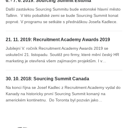
6. - 7. 6. 2019: Sourcing Summit Estonia
Další zastávkou Sourcing Summitu bude estonské hlavní město
Tallinn. V této pobaltské zemi se bude Sourcing Summit konat
poprvé. V programu se setkáte s přednáškou Josefa Kadlece.
21. 11. 2019: Recruitment Academy Awards 2019
Jubilejní V. ročník Recruitment Academy Awards 2019 se
uskuteční 21. listopadu. Soutěž pro firmy, které mění český HR
marketing je otevřená všem zajímavým projektům. I v…
30. 10. 2018: Sourcing Summit Canada
Na konci října se Josef Kadlec z Recruitment Academy vydal do
Kanady na historicky první Sourcing Summit konaný na
americkém kontinetnu. Do Toronta byl pozván jako…