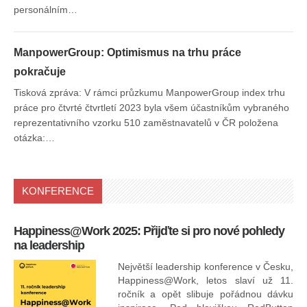
personálním…
ManpowerGroup: Optimismus na trhu práce
pokračuje
Tisková zpráva: V rámci průzkumu ManpowerGroup index trhu
práce pro čtvrté čtvrtletí 2023 byla všem účastníkům vybraného
reprezentativního vzorku 510 zaměstnavatelů v ČR položena
otázka:…
KONFERENCE
Happiness@Work 2025: Přijďte si pro nové pohledy
15
na leadership
Největší leadership konference v Česku,
Happiness@Work, letos slaví už 11.
ročník a opět slibuje pořádnou dávku