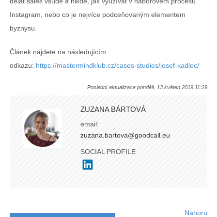
dělat sales všude a nikde, jak využívat v náborovém procesu
Instagram, nebo co je nejvíce podceňovaným elementem
byznysu.
Článek najdete na následujícím
odkazu:
https://mastermindklub.cz/cases-studies/josef-kadlec/
Poslední aktualizace pondělí, 13 květen 2019 11:29
ZUZANA BÁRTOVÁ
email:
zuzana.bartova@goodcall.eu
SOCIAL PROFILE
Nahoru