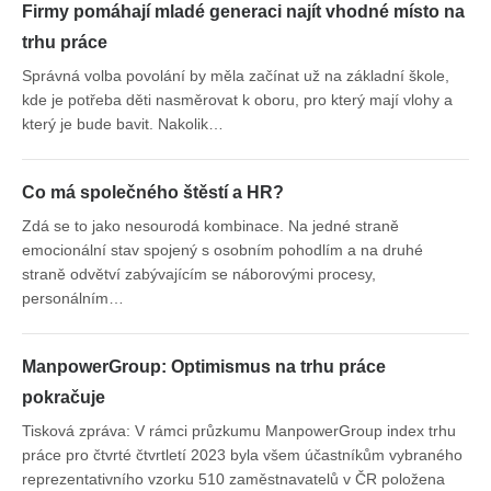
Firmy pomáhají mladé generaci najít vhodné místo na
trhu práce
Správná volba povolání by měla začínat už na základní škole,
kde je potřeba děti nasměrovat k oboru, pro který mají vlohy a
který je bude bavit. Nakolik…
Co má společného štěstí a HR?
Zdá se to jako nesourodá kombinace. Na jedné straně
emocionální stav spojený s osobním pohodlím a na druhé
straně odvětví zabývajícím se náborovými procesy,
personálním…
ManpowerGroup: Optimismus na trhu práce
pokračuje
Tisková zpráva: V rámci průzkumu ManpowerGroup index trhu
práce pro čtvrté čtvrtletí 2023 byla všem účastníkům vybraného
reprezentativního vzorku 510 zaměstnavatelů v ČR položena