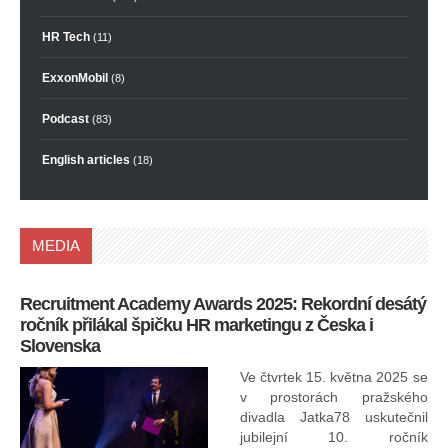
HR Tech
(11)
ExxonMobil
(8)
Podcast
(83)
English articles
(18)
MEDIA
Recruitment Academy Awards 2025: Rekordní desátý
Ko
ročník přilákal špičku HR marketingu z Česka i
uk
Slovenska
30.
ryc
Ve čtvrtek 15. května 2025 se
odp
v prostorách pražského
divadla Jatka78 uskutečnil
jubilejní 10. ročník