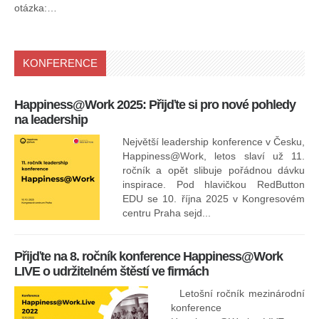
otázka:…
KONFERENCE
Happiness@Work 2025: Přijďte si pro nové pohledy
15
na leadership
Největší leadership konference v Česku,
Happiness@Work, letos slaví už 11.
ročník a opět slibuje pořádnou dávku
inspirace. Pod hlavičkou RedButton
EDU se 10. října 2025 v Kongresovém
pro
centru Praha sejd...
13
Přijďte na 8. ročník konference Happiness@Work
LIVE o udržitelném štěstí ve firmách
Letošní ročník mezinárodní
konference