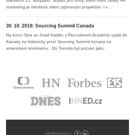
uskuteční 21. listopadu. Soutěž pro firmy, které mění český HR
marketing je otevřená všem zajímavým projektům. I v…
30. 10. 2018: Sourcing Summit Canada
Na konci října se Josef Kadlec z Recruitment Academy vydal do
Kanady na historicky první Sourcing Summit konaný na
americkém kontinetnu. Do Toronta byl pozván jako…
info@hrmixer.cz