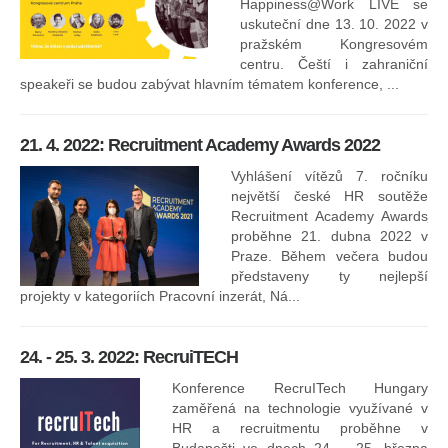
Happiness@Work LIVE se
uskuteční dne 13. 10. 2022 v
pražském Kongresovém
centru. Čeští i zahraniční
speakeři se budou zabývat hlavním tématem konference, ...
8.
ko
21. 4. 2022: Recruitment Academy Awards 2022
Na
kt
Vyhlášení vítězů 7. ročníku
něk
největší české HR soutěže
jak
Recruitment Academy Awards
proběhne 21. dubna 2022 v
Praze. Během večera budou
16
představeny ty nejlepší
projekty v kategoriích Pracovní inzerát, Ná...
24. - 25. 3. 2022: RecruiTECH
Konference RecruITech Hungary
Vr
zaměřená na technologie využívané v
mís
HR a recruitmentu proběhne v