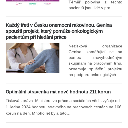
Ne
Téměř polovina z těchto
za
pacientů jsou lidé v pro...
O
Každý třetí v Česku onemocní rakovinou. Genixa
spouští projekt, který pomůže onkologickým
pacientům při hledání práce
Nezisková organizace
Genixa, zaměřující se na
pomoc znevýhodněným
skupinám na pracovním trhu,
oznamuje spuštění projektu
na podporu onkologických...
Optimální stravenka má nově hodnotu 211 korun
Tisková zpráva: Ministerstvo práce a sociálních věcí zvyšuje od
1. ledna 2024 hodnotu stravného na pracovních cestách na 166
korun na den. Mnoho let byla tato…