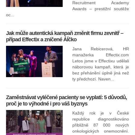
In
Recruitment Academy
ne
Awards – prestižní soutěže
oc...
Jak může autentická kampaň změnit firmu zevnitř –
případ Effectix a zničené ÁÍčko
Jana Rebicerová, HR
nej
manažerka Effectix.com
Letos jsme v Effectixu udělali
náborovou kampaň, která je
Ná
bez přehánění úplně jiná než
sk
ty předchozí. Naven...
Zaměstnávat vyléčené pacienty se vyplatí: 5 důvodů,
proč je to výhodné i pro váš byznys
Každý rok je v České
republice diagnostikováno
přibližně 87 000 nových
onkologických onemocnění.