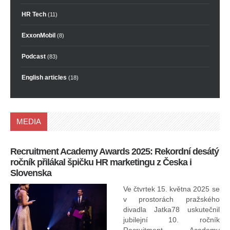
HR Tech
(11)
ExxonMobil
(8)
Podcast
(83)
English articles
(18)
MEDIA
Recruitment Academy Awards 2025: Rekordní desátý
Ko
ročník přilákal špičku HR marketingu z Česka i
uk
Slovenska
30.
ryc
Ve čtvrtek 15. května 2025 se
odp
v prostorách pražského
divadla Jatka78 uskutečnil
jubilejní 10. ročník
In
Recruitment Academy