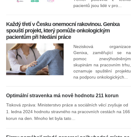
za
pacientů jsou lidé v pro...
O
Každý třetí v Česku onemocní rakovinou. Genixa
spouští projekt, který pomůže onkologickým
pacientům při hledání práce
Nezisková organizace
Genixa, zaměřující se na
pomoc znevýhodněným
skupinám na pracovním trhu,
oznamuje spuštění projektu
na podporu onkologických...
Optimální stravenka má nově hodnotu 211 korun
Tisková zpráva: Ministerstvo práce a sociálních věcí zvyšuje od
1. ledna 2024 hodnotu stravného na pracovních cestách na 166
korun na den. Mnoho let byla tato…