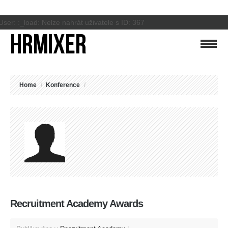
User: :_load: Nelze nahrát uživatele s ID: 367
Home
/
Konference
/
Recruitment Academy Awards