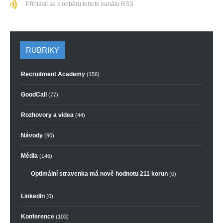
Přihlásit se k odběru tohoto kanálu RSS
RUBRIKY
Recruitment Academy
(156)
GoodCall
(77)
Rozhovory a videa
(44)
Návody
(90)
Média
(146)
Optimální stravenka má nově hodnotu 211 korun
(0)
LinkedIn
(0)
Konference
(103)