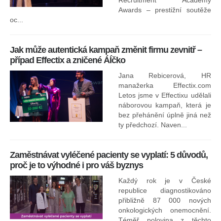
ne
Awards – prestižní soutěže
oc...
Jak může autentická kampaň změnit firmu zevnitř –
případ Effectix a zničené ÁÍčko
Jana Rebicerová, HR
nej
manažerka Effectix.com
Letos jsme v Effectixu udělali
náborovou kampaň, která je
Ná
bez přehánění úplně jiná než
sk
ty předchozí. Naven...
Zaměstnávat vyléčené pacienty se vyplatí: 5 důvodů,
proč je to výhodné i pro váš byznys
Každý rok je v České
republice diagnostikováno
přibližně 87 000 nových
onkologických onemocnění.
Ne
Téměř polovina z těchto