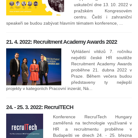
uskuteční dne 13. 10. 2022 v
pražském Kongresovém
centru. Čeští i zahraniční
speakeři se budou zabývat hlavním tématem konference, ...
8.
ko
21. 4. 2022: Recruitment Academy Awards 2022
Na
kt
Vyhlášení vítězů 7. ročníku
něk
největší české HR soutěže
jak
Recruitment Academy Awards
proběhne 21. dubna 2022 v
Praze. Během večera budou
16
představeny ty nejlepší
projekty v kategoriích Pracovní inzerát, Ná...
24. - 25. 3. 2022: RecruiTECH
Konference RecruITech Hungary
Vr
zaměřená na technologie využívané v
mís
HR a recruitmentu proběhne v
Budapešti ve dnech 24. - 25. března