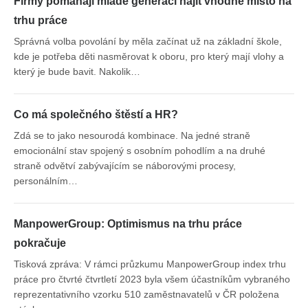
Firmy pomáhají mladé generaci najít vhodné místo na
trhu práce
Správná volba povolání by měla začínat už na základní škole,
kde je potřeba děti nasměrovat k oboru, pro který mají vlohy a
který je bude bavit. Nakolik…
Co má společného štěstí a HR?
Zdá se to jako nesourodá kombinace. Na jedné straně
emocionální stav spojený s osobním pohodlím a na druhé
straně odvětví zabývajícím se náborovými procesy,
personálním…
ManpowerGroup: Optimismus na trhu práce
pokračuje
Tisková zpráva: V rámci průzkumu ManpowerGroup index trhu
práce pro čtvrté čtvrtletí 2023 byla všem účastníkům vybraného
reprezentativního vzorku 510 zaměstnavatelů v ČR položena