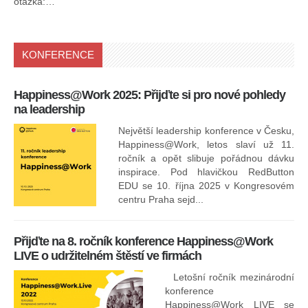
otázka:…
KONFERENCE
Happiness@Work 2025: Přijďte si pro nové pohledy
15
na leadership
Největší leadership konference v Česku,
Happiness@Work, letos slaví už 11.
ročník a opět slibuje pořádnou dávku
inspirace. Pod hlavičkou RedButton
EDU se 10. října 2025 v Kongresovém
pro
centru Praha sejd...
13
Přijďte na 8. ročník konference Happiness@Work
LIVE o udržitelném štěstí ve firmách
Letošní ročník mezinárodní
konference
Happiness@Work LIVE se