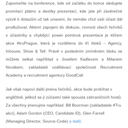
Zapomeňte na konference, kde od začátku do konce sledujete
promítací plátno a desítky prezentací, kde jste při závěrečné
výzvě k dotazům už tak unaveni, že nemáte chuť vaši účast dál
prodlužovat. Aktivní zapojení do diskuze, rovnost všech řečníků
s účastníky a chybějící power pointová prezentace je klíčem
akce #truPrague, která je rozdělena do tří bloků – Agency,
Inhouse, Show & Tell. Právě v posledním zmíněném bloku se
můžete setkat například s Josefem Kadlecem a Milanem
Novákem, zakladateli vzdělávací společnosti Recruitment
Academy a recruitment agentury GoodCall.
Jak však napoví další jména řečníků, akce bude probíhat v
angličtině, jelikož se jí zúčastní také spousta zahraničních hostů.
Za všechny jmenujme například: Bill Boorman (zakladatele #Tru
akcí), Adam Gordon (CEO, Candidate.ID), Glen Farrell
(Managing Director, Source-Code)
a další
.