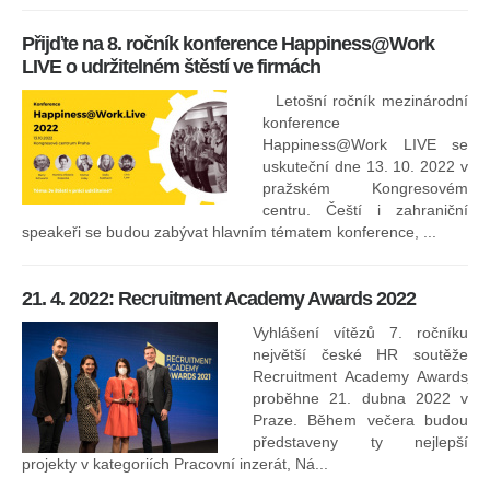
13
Přijďte na 8. ročník konference Happiness@Work
LIVE o udržitelném štěstí ve firmách
Letošní ročník mezinárodní
konference
Happiness@Work LIVE se
uskuteční dne 13. 10. 2022 v
pražském Kongresovém
centru. Čeští i zahraniční
speakeři se budou zabývat hlavním tématem konference, ...
8.
ko
21. 4. 2022: Recruitment Academy Awards 2022
Na
kt
Vyhlášení vítězů 7. ročníku
něk
největší české HR soutěže
jak
Recruitment Academy Awards
proběhne 21. dubna 2022 v
Praze. Během večera budou
16
představeny ty nejlepší
projekty v kategoriích Pracovní inzerát, Ná...