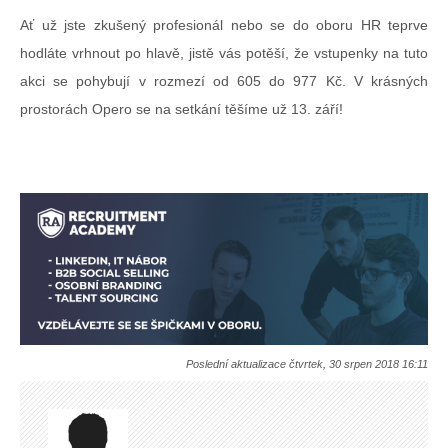
Ať už jste zkušený profesionál nebo se do oboru HR teprve
hodláte vrhnout po hlavě, jistě vás potěší, že vstupenky na tuto
akci se pohybují v rozmezí od 605 do 977 Kč. V krásných
prostorách Opero se na setkání těšíme už 13. září!
Poslední aktualizace čtvrtek, 30 srpen 2018 16:11