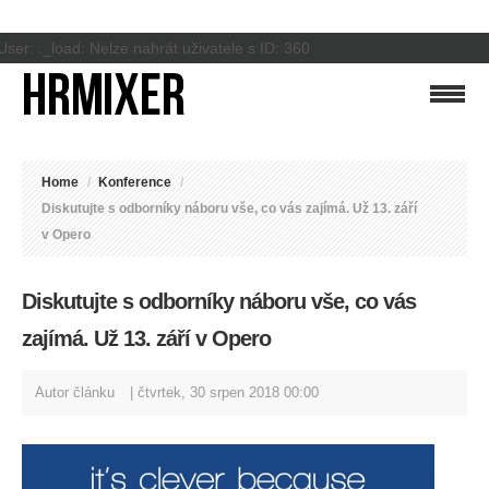
User: :_load: Nelze nahrát uživatele s ID: 360
Home
/
Konference
/
Diskutujte s odborníky náboru vše, co vás zajímá. Už 13. září
v Opero
Diskutujte s odborníky náboru vše, co vás
zajímá. Už 13. září v Opero
Autor článku
čtvrtek, 30 srpen 2018 00:00