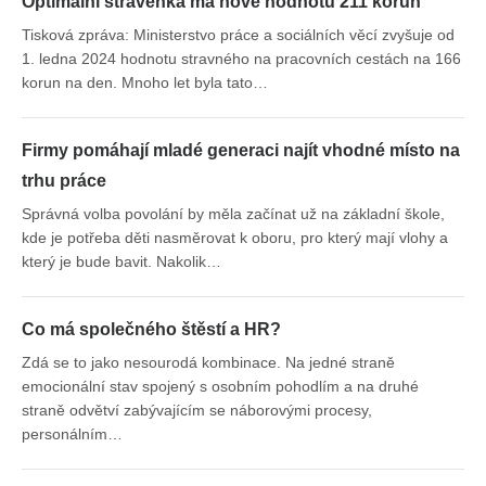
Optimální stravenka má nově hodnotu 211 korun
Tisková zpráva: Ministerstvo práce a sociálních věcí zvyšuje od
1. ledna 2024 hodnotu stravného na pracovních cestách na 166
korun na den. Mnoho let byla tato…
Firmy pomáhají mladé generaci najít vhodné místo na
trhu práce
Správná volba povolání by měla začínat už na základní škole,
kde je potřeba děti nasměrovat k oboru, pro který mají vlohy a
který je bude bavit. Nakolik…
Co má společného štěstí a HR?
Zdá se to jako nesourodá kombinace. Na jedné straně
emocionální stav spojený s osobním pohodlím a na druhé
straně odvětví zabývajícím se náborovými procesy,
personálním…