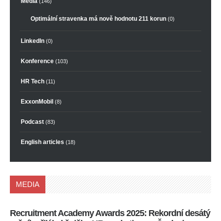
Média
(146)
Optimální stravenka má nově hodnotu 211 korun
(0)
LinkedIn
(0)
Konference
(103)
HR Tech
(11)
ExxonMobil
(8)
Podcast
(83)
English articles
(18)
MEDIA
Recruitment Academy Awards 2025: Rekordní desátý
Ko