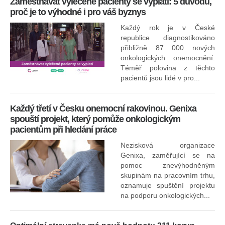
Zaměstnávat vyléčené pacienty se vyplatí: 5 důvodů,
proč je to výhodné i pro váš byznys
Každý rok je v České
republice diagnostikováno
přibližně 87 000 nových
onkologických onemocnění.
Ne
Téměř polovina z těchto
za
pacientů jsou lidé v pro...
O
Každý třetí v Česku onemocní rakovinou. Genixa
spouští projekt, který pomůže onkologickým
pacientům při hledání práce
Nezisková organizace
Genixa, zaměřující se na
pomoc znevýhodněným
skupinám na pracovním trhu,
oznamuje spuštění projektu
na podporu onkologických...