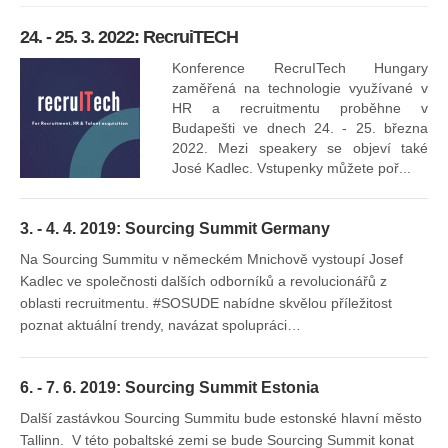
24. - 25. 3. 2022: RecruiTECH
Konference RecruITech Hungary
Vr
zaměřená na technologie využívané v
mís
HR a recruitmentu proběhne v
Budapešti ve dnech 24. - 25. března
2022. Mezi speakery se objeví také
José Kadlec. Vstupenky můžete poř...
3. - 4. 4. 2019: Sourcing Summit Germany
Na Sourcing Summitu v německém Mnichově vystoupí Josef
Kadlec ve společnosti dalších odborníků a revolucionářů z
oblasti recruitmentu. #SOSUDE nabídne skvělou příležitost
poznat aktuální trendy, navázat spolupráci…
6. - 7. 6. 2019: Sourcing Summit Estonia
Další zastávkou Sourcing Summitu bude estonské hlavní město
Tallinn. V této pobaltské zemi se bude Sourcing Summit konat