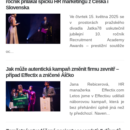
ročník přilákal špičku HR marketingu z Česka i
uk
Slovenska
30.
ryc
Ve čtvrtek 15. května 2025 se
odp
v prostorách pražského
divadla Jatka78 uskutečnil
jubilejní 10. ročník
In
Recruitment Academy
ne
Awards – prestižní soutěže
oc...
Jak může autentická kampaň změnit firmu zevnitř –
případ Effectix a zničené ÁÍčko
Jana Rebicerová, HR
nej
manažerka Effectix.com
Letos jsme v Effectixu udělali
náborovou kampaň, která je
Ná
bez přehánění úplně jiná než
sk
ty předchozí. Naven...