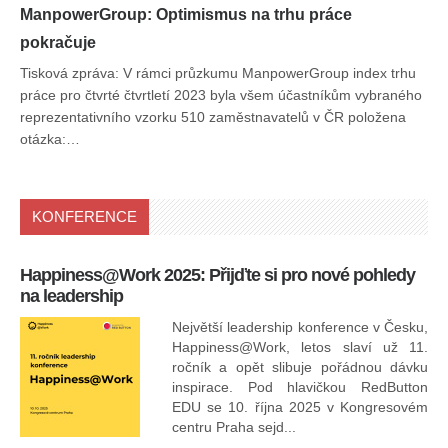
ManpowerGroup: Optimismus na trhu práce
pokračuje
Tisková zpráva: V rámci průzkumu ManpowerGroup index trhu
práce pro čtvrté čtvrtletí 2023 byla všem účastníkům vybraného
reprezentativního vzorku 510 zaměstnavatelů v ČR položena
otázka:…
KONFERENCE
Happiness@Work 2025: Přijďte si pro nové pohledy
15
na leadership
Největší leadership konference v Česku,
Happiness@Work, letos slaví už 11.
ročník a opět slibuje pořádnou dávku
inspirace. Pod hlavičkou RedButton
EDU se 10. října 2025 v Kongresovém
pro
centru Praha sejd...