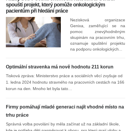
spouští projekt, který pomůže onkologickým
pacientům při hledání práce
Nezisková organizace
Genixa, zaměřující se na
pomoc znevýhodněným
skupinám na pracovním trhu,
oznamuje spuštění projektu
na podporu onkologických...
Optimální stravenka má nově hodnotu 211 korun
Tisková zpráva: Ministerstvo práce a sociálních věcí zvyšuje od
1. ledna 2024 hodnotu stravného na pracovních cestách na 166
korun na den. Mnoho let byla tato…
Firmy pomáhají mladé generaci najít vhodné místo na
trhu práce
Správná volba povolání by měla začínat už na základní škole,
kde je potřeba děti nasměrovat k oboru, pro který mají vlohy a