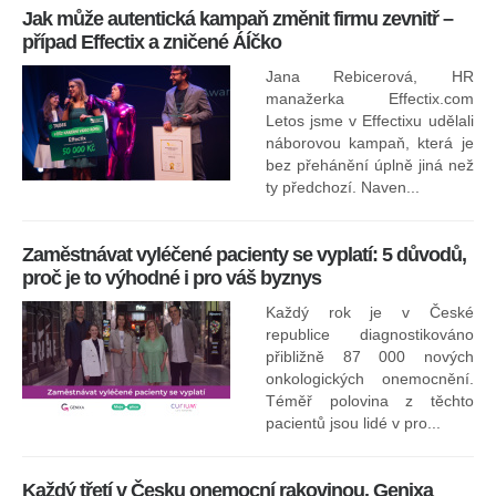
Jak může autentická kampaň změnit firmu zevnitř –
případ Effectix a zničené ÁÍčko
Jana Rebicerová, HR
nej
manažerka Effectix.com
Letos jsme v Effectixu udělali
náborovou kampaň, která je
Ná
bez přehánění úplně jiná než
sk
ty předchozí. Naven...
Zaměstnávat vyléčené pacienty se vyplatí: 5 důvodů,
proč je to výhodné i pro váš byznys
Každý rok je v České
republice diagnostikováno
přibližně 87 000 nových
onkologických onemocnění.
Ne
Téměř polovina z těchto
za
pacientů jsou lidé v pro...
O
Každý třetí v Česku onemocní rakovinou. Genixa