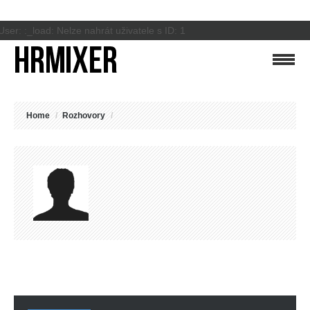
User: :_load: Nelze nahrát uživatele s ID: 1
Home
/
Rozhovory
/