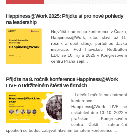
Happiness@Work 2025: Přijďte si pro nové pohledy
15
na leadership
Největší leadership konference v Česku,
Happiness@Work, letos slaví už 11.
ročník a opět slibuje pořádnou dávku
inspirace. Pod hlavičkou RedButton
EDU se 10. října 2025 v Kongresovém
pro
centru Praha sejd...
13
Přijďte na 8. ročník konference Happiness@Work
LIVE o udržitelném štěstí ve firmách
Letošní ročník mezinárodní
konference
Happiness@Work LIVE se
uskuteční dne 13. 10. 2022 v
pražském Kongresovém
centru. Čeští i zahraniční
speakeři se budou zabývat hlavním tématem konference, ...