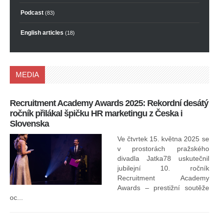
Podcast
(83)
English articles
(18)
MEDIA
Recruitment Academy Awards 2025: Rekordní desátý
Ko
ročník přilákal špičku HR marketingu z Česka i
uk
Slovenska
30.
ryc
Ve čtvrtek 15. května 2025 se
odp
v prostorách pražského
divadla Jatka78 uskutečnil
jubilejní 10. ročník
In
Recruitment Academy
ne
Awards – prestižní soutěže
oc...