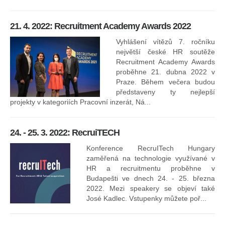
8.
ko
21. 4. 2022: Recruitment Academy Awards 2022
Na
kt
Vyhlášení vítězů 7. ročníku
něk
největší české HR soutěže
jak
Recruitment Academy Awards
proběhne 21. dubna 2022 v
Praze. Během večera budou
16
představeny ty nejlepší
projekty v kategoriích Pracovní inzerát, Ná...
24. - 25. 3. 2022: RecruiTECH
Konference RecruITech Hungary
Vr
zaměřená na technologie využívané v
mís
HR a recruitmentu proběhne v
Budapešti ve dnech 24. - 25. března
2022. Mezi speakery se objeví také
José Kadlec. Vstupenky můžete poř...