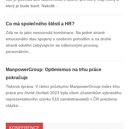
který je bude bavit. Nakolik…
Co má společného štěstí a HR?
Zdá se to jako nesourodá kombinace. Na jedné straně
emocionální stav spojený s osobním pohodlím a na druhé
straně odvětví zabývajícím se náborovými procesy,
personálním…
ManpowerGroup: Optimismus na trhu práce
pokračuje
Tisková zpráva: V rámci průzkumu ManpowerGroup index trhu
práce pro čtvrté čtvrtletí 2023 byla všem účastníkům vybraného
reprezentativního vzorku 510 zaměstnavatelů v ČR položena
otázka:…
KONFERENCE