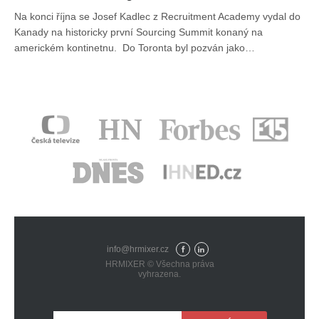
Na konci října se Josef Kadlec z Recruitment Academy vydal do
Kanady na historicky první Sourcing Summit konaný na
americkém kontinetnu. Do Toronta byl pozván jako…
info@hrmixer.cz
Fac
Lin
HRMIXER © Všechna práva
eb
ked
vyhrazena.
ook
In