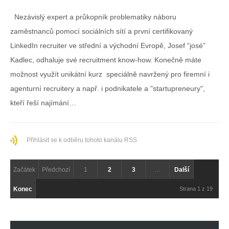
Nezávislý expert a průkopník problematiky náboru
zaměstnanců pomocí sociálních sítí a první certifikovaný
LinkedIn recruiter ve střední a východní Evropě, Josef “josé”
Kadlec, odhaluje své recruitment know-how. Konečně máte
možnost využít unikátní kurz speciálně navržený pro firemní i
agenturní recruitery a např. i podnikatele a "startupreneury",
kteří řeší najímání…
Přihlásit se k odběru tohoto kanálu RSS
Začátek
Předchozí
1
2
3
…
Další
Konec
Strana 1 z 19