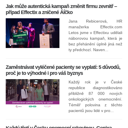
Jak může autentická kampaň změnit firmu zevnitř –
případ Effectix a zničené ÁÍčko
Jana Rebicerová, HR
nej
manažerka Effectix.com
Letos jsme v Effectixu udělali
náborovou kampaň, která je
Ná
bez přehánění úplně jiná než
sk
ty předchozí. Naven...
Zaměstnávat vyléčené pacienty se vyplatí: 5 důvodů,
proč je to výhodné i pro váš byznys
Každý rok je v České
republice diagnostikováno
přibližně 87 000 nových
onkologických onemocnění.
Ne
Téměř polovina z těchto
za
pacientů jsou lidé v pro...
O
Každý třetí v Česku onemocní rakovinou. Genixa