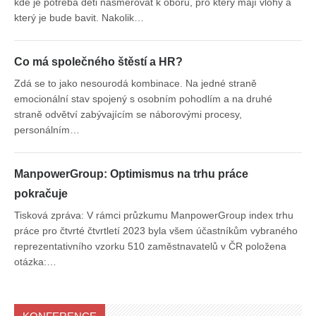
kde je potřeba děti nasměrovat k oboru, pro který mají vlohy a
který je bude bavit. Nakolik…
Co má společného štěstí a HR?
Zdá se to jako nesourodá kombinace. Na jedné straně
emocionální stav spojený s osobním pohodlím a na druhé
straně odvětví zabývajícím se náborovými procesy,
personálním…
ManpowerGroup: Optimismus na trhu práce
pokračuje
Tisková zpráva: V rámci průzkumu ManpowerGroup index trhu
práce pro čtvrté čtvrtletí 2023 byla všem účastníkům vybraného
reprezentativního vzorku 510 zaměstnavatelů v ČR položena
otázka:…