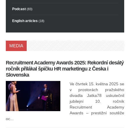
Podcast
(83)
English articles
(18)
MEDIA
Recruitment Academy Awards 2025: Rekordní desátý
Ko
ročník přilákal špičku HR marketingu z Česka i
uk
Slovenska
30.
ryc
Ve čtvrtek 15. května 2025 se
odp
v prostorách pražského
divadla Jatka78 uskutečnil
jubilejní 10. ročník
In
Recruitment Academy
ne
Awards – prestižní soutěže
oc...