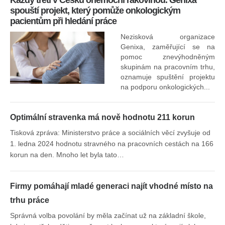
spouští projekt, který pomůže onkologickým
pacientům při hledání práce
Nezisková organizace
Genixa, zaměřující se na
pomoc znevýhodněným
skupinám na pracovním trhu,
oznamuje spuštění projektu
na podporu onkologických...
Optimální stravenka má nově hodnotu 211 korun
Tisková zpráva: Ministerstvo práce a sociálních věcí zvyšuje od
1. ledna 2024 hodnotu stravného na pracovních cestách na 166
korun na den. Mnoho let byla tato…
Firmy pomáhají mladé generaci najít vhodné místo na
trhu práce
Správná volba povolání by měla začínat už na základní škole,