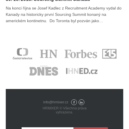
Na konci října se Josef Kadlec z Recruitment Academy vydal do
Kanady na historicky první Sourcing Summit konaný na
americkém kontinetnu. Do Toronta byl pozván jako…
info@hrmixer.cz
Fac
Lin
HRMIXER © Všechna práva
eb
ked
vyhrazena.
ook
In