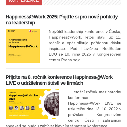
KONFERENCE
Happiness@Work 2025: Přijďte si pro nové pohledy
15
na leadership
Největší leadership konference v Česku,
Happiness@Work, letos slaví už 11.
ročník a opět slibuje pořádnou dávku
inspirace. Pod hlavičkou RedButton
EDU se 10. října 2025 v Kongresovém
pro
centru Praha sejd...
13
Přijďte na 8. ročník konference Happiness@Work
LIVE o udržitelném štěstí ve firmách
Letošní ročník mezinárodní
konference
Happiness@Work LIVE se
uskuteční dne 13. 10. 2022 v
pražském Kongresovém
centru. Čeští i zahraniční
speakeři se budou zabývat hlavním tématem konference, ...