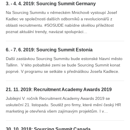
3. - 4. 4. 2019: Sourcing Summit Germany
Na Sourcing Summitu v německém Mnichově vystoupí Josef
Kadlec ve společnosti dalších odborníků a revolucionářů z
oblasti recruitmentu. #SOSUDE nabídne skvělou příležitost
poznat aktuální trendy, navázat spolupráci…
6. - 7. 6. 2019: Sourcing Summit Estonia
Další zastávkou Sourcing Summitu bude estonské hlavní město
Tallinn. V této pobaltské zemi se bude Sourcing Summit konat
poprvé. V programu se setkáte s přednáškou Josefa Kadlece.
21. 11. 2019: Recruitment Academy Awards 2019
Jubilejní V. ročník Recruitment Academy Awards 2019 se
uskuteční 21. listopadu. Soutěž pro firmy, které mění český HR
marketing je otevřená všem zajímavým projektům. I v…
30. 10. 2018: Sourcing Summit Canada