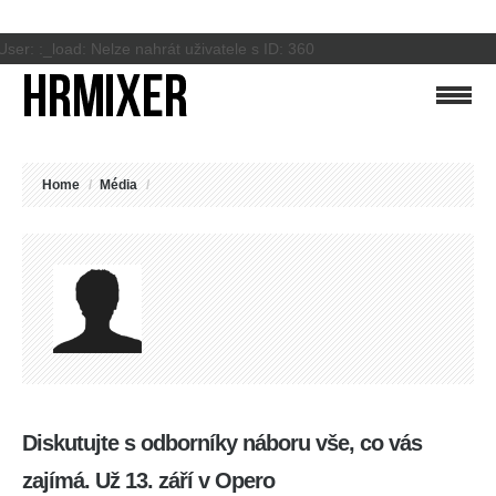
User: :_load: Nelze nahrát uživatele s ID: 360
Home
/
Média
/
Diskutujte s odborníky náboru vše, co vás
zajímá. Už 13. září v Opero