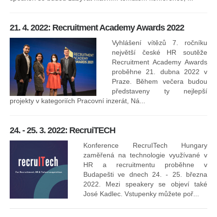
8.
ko
21. 4. 2022: Recruitment Academy Awards 2022
Na
kt
Vyhlášení vítězů 7. ročníku
něk
největší české HR soutěže
jak
Recruitment Academy Awards
proběhne 21. dubna 2022 v
Praze. Během večera budou
16
představeny ty nejlepší
projekty v kategoriích Pracovní inzerát, Ná...
24. - 25. 3. 2022: RecruiTECH
Konference RecruITech Hungary
Vr
zaměřená na technologie využívané v
mís
HR a recruitmentu proběhne v
Budapešti ve dnech 24. - 25. března
2022. Mezi speakery se objeví také
José Kadlec. Vstupenky můžete poř...